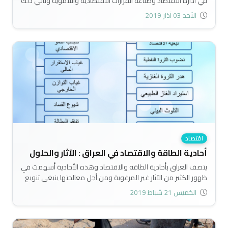
في ادارة الاقتصاد وصناعة القرارات الاقتصادية والتنموية ويأتي ذلك
من خلال اعادة بناء الهيكل المؤسسي والقانوني للقطاع الخاص
الأحد 03 آذار 2019
في الجوانب التشريعية والتحفيزية والإجرائية..
اقتصاد
أحادية الطاقة والاقتصاد في العراق : الآثار والحلول
يتصف العراق بأحادية الطاقة والاقتصاد وهذه الأحادية أسهمت في
ظهور الكثير من الآثار غير المرغوبة ومن أجل معالجتها ينبغي تنويع
الطاقة والاقتصاد..
الخميس 21 شباط 2019