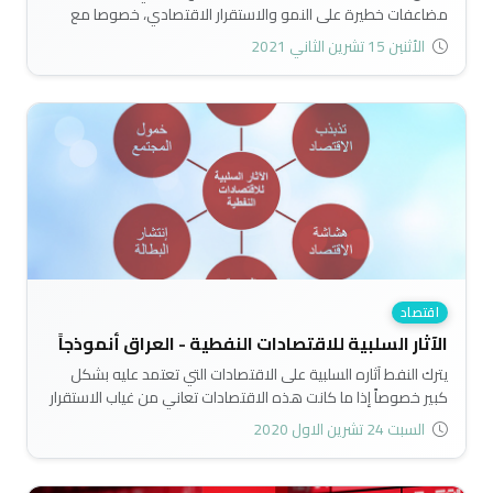
مضاعفات خطيرة على النمو والاستقرار الاقتصادي، خصوصا مع
استمرار تسلل الصدمات النفطية الى الاقتصاد عبر قناة المالية
الأثنين 15 تشرين الثاني 2021
العامة، في البلدان التي لا تمتلك مصدات مالية مناسبة، وتعتمد على
النفط في تمويل الموازنة العامة بنسب تفوق (90%)، كالعراق مثلا..
اقتصاد
الآثار السلبية للاقتصادات النفطية - العراق أنموذجاً
يترك النفط آثاره السلبية على الاقتصادات التي تعتمد عليه بشكل
كبير خصوصاً إذا ما كانت هذه الاقتصادات تعاني من غياب الاستقرار
السياسي كما هو حال العراق. حيث يتصف الاقتصاد العراقي
السبت 24 تشرين الاول 2020
بالاعتماد الشديد على النفط ماليةً وإنتاجاً وتجارةً، بحكم امتلاكه
كميات كبيرة منه انعكست على الإنتاج والتصدير النفطيين وعلى
الاقتصاد برمته..