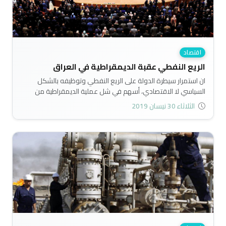
اقتصاد
الريع النفطي عقبة الديمقراطية في العراق
ان استمرار سيطرة الدولة على الريع النفطي وتوظيفه بالشكل
السياسي لا الاقتصادي، أسهم في شل عملية الديمقراطية من
السير بالاتجاه الصحيح، إذ ان انخفاض الوعي السياسي وارتفاع درجة
الثلاثاء 30 نيسان 2019
المحرومية لدى المجتمع بسبب النظام السابق، بالتزامن مع سيادة
ثقافة الاستبداد المتوارثة لدى الحاكم وثقافة الخضوع والتبعية
المتوارثة لدى المحكوم..