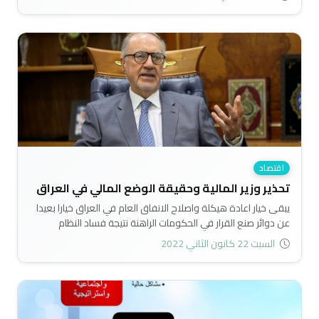
لا طارده له..
اقتصاد
تحذير وزير المالية وحقيقة الوضع المالي في العراق
يبقى خيار اعادة هيكلة واصلاح الانفاق العام في العراق خيارا بعيدا
عن دوائر صنع القرار في الحكومات الراهنة نتيجة فساد النظام
السياسي في العراق وافتقاده لاعتبارات النزاهة والكفاءة والوطنية
السبت 22 كانون الثاني 2022
في ادارة الاقتصاد والثروة الوطنية..