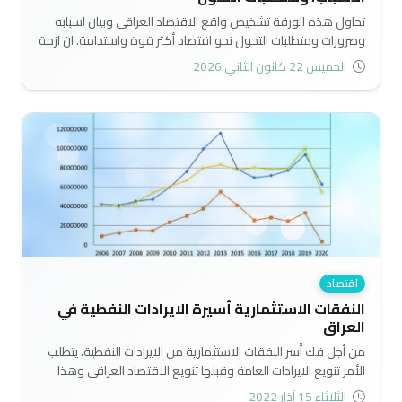
تحاول هذه الورقة تشخيص واقع الاقتصاد العراقي وبيان اسبابه
وضرورات ومتطلبات التحول نحو اقتصاد أكثر قوة واستدامة. ان ازمة
الاقتصاد العراقي لا تتعلق بالموارد بقدر ما تتعلق بالثقافة
الخميس 22 كانون الثاني 2026
والمؤسسات والنظام الاقتصادي. حيث يمتلك العراق الكثير من
الموارد، خصوصاً النفطية التي جعلته يحتل مراتب متقدمة عالمياً؛ إلا
أنه لازال اقتصاداً ضعيفاً هشاً وعرضة للصدمات الخارجية..
اقتصاد
النفقات الاستثمارية أسيرة الايرادات النفطية في
العراق
من أجل فك أَسر النفقات الاستثمارية من الايرادات النفطية، يتطلب
الأمر تنويع الايرادات العامة وقبلها تنويع الاقتصاد العراقي وهذا
يتطلب العمل على محاربة الفساد وتهيئة بيئة أعمال جاذبة للاستثمار
الثلاثاء 15 آذار 2022