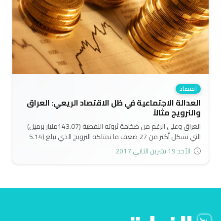
اقتصاد
العدالة الاجتماعية في ظل الاقتصاد الريعي: العراق
والنرويج مثالاً
العراق وعلى الرغم من ضخامة ثروته النفطية (143.07مليار برميل)
التي تشكل أكثر من 27 ضعف ما تمتلكه النرويج الذي يبلغ (5.14
مليار برميل) وكذلك ارتفاع إنتاجه اليومي البالغ 3481000 برميل
الأحد 19 تشرين الثاني 2017
مقارنة بإنتاج النرويج البالغ 1577.1 إلف برميل يومياً، إلا إنه لا يزال لم
يحقق العدالة الاجتماعية..