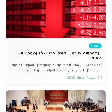
اقتصاد
الركود الاقتصادي: القادم تحديات كبيرة وخيارات
صعبة
لقد عمقت السياسات الاقتصادية الحكومية خلال السنوات الماضية
من الاختلال الهيكلي في الاقتصاد العراقي عبر ربط الموازنة
الحكومية بالريع النفطي بشكل شبه تام، فاق (90%) في أفضل
الأحد 14 حزيران 2020
الحالات، فمثلا، شكلت الايرادات النفطية بما نسبته 92% من ايرادات
الموازنة للأشهر العشرة الاولى من العام الماضي..