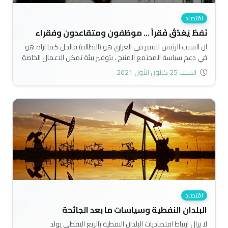
اقتصاد
نَفطٌ يَغدُقُ فَقراً ... موظفون ومتقاعدون وفقراء
ان السبب الرئيس للفقر في العراق هو (البطالة) فالحل كما اراه هو
في دعم سياسة المجتمع المنتج ، بتوفير بيئة تمكن الاعمال الخاصة
من النمو (حماية ، رأس مال ، طاقة) وربط مخرجات التعليم بحاجة
السبت 25 كانون الأول 2021
السوق..
اقتصاد
البلدان النفطية وسياسات ما بعد الجائحة
لا يزال ارتباط اقتصاديات البلدان النفطية بالريع النفطي يولد