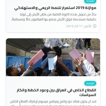
اقتصاد
موازنة 2019 استمرار للنمط الريعي والاستهلاكي
بدلاً من تحويل هذه الثروة الناضبة من باطن الأرض إلى ثروة
حقيقية مستديمة فوق الأرض يتمتع بها العراقيون حالاً ومستقبلاً،
أصبح العراق بمجتمعه واقتصاده وماليته يعاني نمط الريعية
الأثنين 11 آذار 2019
والاستهلاكية والاستيرادية والتبعية وذلك لأسباب عديدة خارجية
وداخلية قد تكون تاريخية أو ثقافية أو اجتماعية أو سياسية أو
اقتصادية أو غيرها، تتلخص بمجملها بغياب الإدارة الكفؤة ذات
الإرادة الوطنية والرؤية الاستراتيجية..
اقتصاد
القطاع الخاص في العراق بين وعود الخطط وانكار
السياسات
لابد ان يكون هناك دور واضح وبرنامج مرسوم لإشراك القطاع الخاص