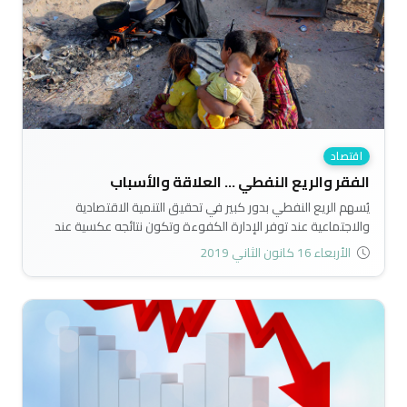
اقتصاد
الفقر والريع النفطي ... العلاقة والأسباب
يُسهم الريع النفطي بدور كبير في تحقيق التنمية الاقتصادية
والاجتماعية عند توفر الإدارة الكفوءة وتكون نتائجه عكسية عند
غياب الادارة الكفوءة فتكون النتيجة ارتفاع حجم الفقر..
الأربعاء 16 كانون الثاني 2019