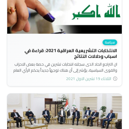
سياسة
الانتخابات التشريعية العراقية 2021: قراءة في
اسباب ودلالات النتائج
ان التراجع الحاد الذى سجلته انتخابات تشرين في حصة بعض الاحزاب
والقوى السياسية، يؤشر إلى أن هناك توجهاً جديداً يحكم الرأي العام
العراقي، مؤداه أن الشعب لن يتنازل عن التغيير، وتحديداً ذلك النوع
الثلاثاء 19 تشرين الاول 2021
من التغيير الذى يخرج العراق من فلك وسيطرة الأحزاب التقليدية
وانتماءاتها الايديولوجية. ولعل قانون الانتخابات الجديد الذي صاغه
مجلس النواب بعد احداث تشرين، كان السبب المباشر في الإطاحة
بتلك الأحزاب..