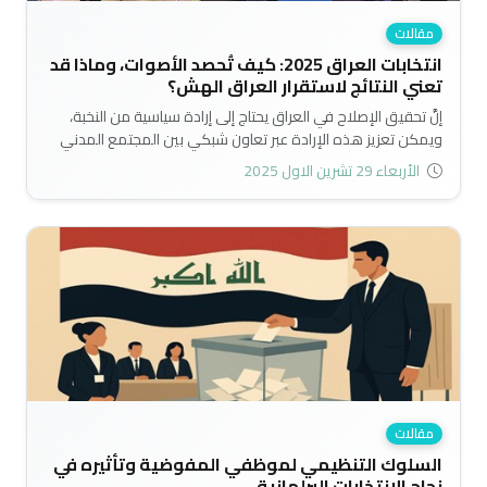
مقالات
انتخابات العراق 2025: كيف تُحصد الأصوات، وماذا قد
تعني النتائج لاستقرار العراق الهش؟
إنَّ تحقيق الإصلاح في العراق يحتاج إلى إرادة سياسية من النخبة،
ويمكن تعزيز هذه الإرادة عبر تعاون شبكي بين المجتمع المدني
والفاعلين الإصلاحيين داخل النظام؛ لخلق ضغط فعّال من أجل
الأربعاء 29 تشرين الاول 2025
التغيير. فمن دون اجراء إصلاح هيكلي، تبقى الانتخابات في العراق
مجرد منافسة نخبوية، ولن تحقق مساءلة المواطنين، لذا فالإصلاح
هو السبيل لإعادة بناء الثقة والديمقراطية الحقيقية..
مقالات
السلوك التنظيمي لموظفي المفوضية وتأثيره في
نجاح الانتخابات البرلمانية