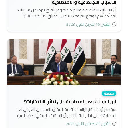
الاسباب الاجتماعية والاقتصادية
أن الاسباب الاقتصادية والاجتماعية وما يتعلق بهما من مسببات،
تعد أحد أهم دوافع العزوف الانتخابي وعائق كبير ضد التغيير
السياسي والمشاركة السياسية، ولعل هذا الامتناع أو العزوف يصب
الأثنين 16 تشرين الاول 2023
في صالح القوى والأحزاب السياسية التقليدية الموجودة في دائرة
الحكم وإدارة الدولة منذ عام 2003 وحتى الآن؛ الأمر الذي يدفعها
إلى تعزيز موقفها السياسي وخلق حالة من الزبائنية السياسية
والجماهيرية للحفاظ على مكاسبها السياسية والانتخابية مع كل
دورة انتخابية..
سياسة
أبرز الازمات بعد المصادقة على نتائج الانتخابات؟
ستتصدر أزمة اختيار الرئاسات الثلاثة المشهد السياسي العراقي بعد
المصادقة على نتائج الانتخابات، وأن الاختلاف الافقي هذه المرة
سيعقد من أزمة التوافق السياسي؛ الأمر الذي سينعكس على
الأثنين 27 كانون الأول 2021
عملية تشكيل الحكومة المقبلة..