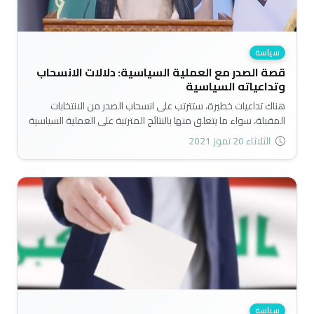
سياسة
قصة الصدر مع العملية السياسية: دلالات الانسحاب
وتداعياته السياسية
هناك تداعيات خطيرة، ستترتب على انسحاب الصدر من الانتخابات
المقبلة، سواء ما يتعلق منها بالنتائج المترتبة على العملية السياسية
والنظام السياسي بشكل عام، او ما يترتب على طبيعة التحالفات
الثلاثاء 20 تموز 2021
السياسية ونفوذ القوى السياسية الشيعية داخل قبة مجلس النواب،
أو في تشكيل الحكومة العراقية الجديدة؛ لذلك ربما يصبح خيار تأجيل
الانتخابات أو إلغائها خياراً سياسياً مطروحاً بقوة، إذا ما أصر السيد الصدر
على عدم المشاركة فيها..
سياسة