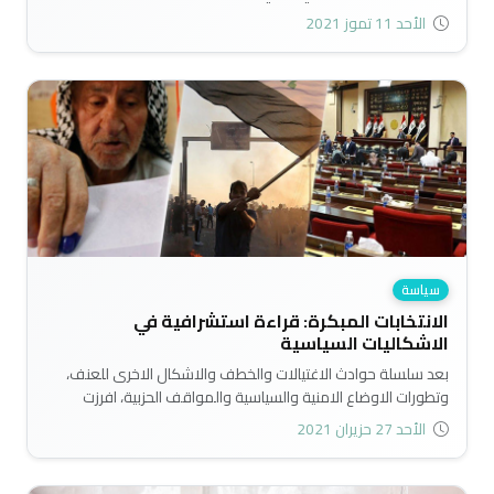
المشاكل والتناحر السياسي وارباك الاوضاع الامنية، ولا يزال الناخب
الأحد 11 تموز 2021
العراقي متحير في المشاركة ومتحير في الاختيار..
سياسة
الانتخابات المبكرة: قراءة استشرافية في
الاشكاليات السياسية
بعد سلسلة حوادث الاغتيالات والخطف والاشكال الاخرى للعنف،
وتطورات الاوضاع الامنية والسياسية والمواقف الحزبية، افرزت
مجموعة اشكاليات مبطنة وغير ظاهره. وهذه الاشكاليات، اذا ما
الأحد 27 حزيران 2021
استمر تغذيتها ستقود حتما الى البلاد الى حافة الهاوية. كما ان
هذه الاشكاليات هي نتاج لسلوكيات " قوى واحزاب " بعضها له
دوره السياسي (التشريعي والتنفيذي) الكبير، وبعضها احزاب جديدة