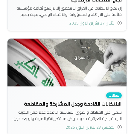
إن نجاح الانتخابات في العراق لا يتحقق إلا بترسيخ ثقافة مؤسسية
قائمة على النزاهة، والمسؤولية، والانتماء الوطني، بحيث يصبح
السلوك التنظيمي الإيجابي سلوكًا جماعيًا ثابتًا لا يرتبط بالأفراد بل
الأثنين 27 تشرين الاول 2025
بالمؤسسة ذاتها. وبهذا يمكن للمفوضية أن تمثل نموذجًا إداريًا
نزيهًا يسهم في ترسيخ أسس الديمقراطية وبناء الثقة المتبادلة بين
المواطن والدولة..
مقالات
الانتخابات القادمة وجدل المشاركة والمقاطعة
ينبغي على القيادات والقوى السياسية النافذة عدم جعل التجربة
الديمقراطية العراقية مجرد مريض محتضر ينتظر الموت ولو بعد حين،
بل عليها جعلها وليدا واعدا ينمو يوما بعد يوم ليصل الى مرحلة
الخميس 23 تشرين الاول 2025
النضج والقوة والاحترام، فنجاح هذه التجربة سيمثل نجاحا لكل