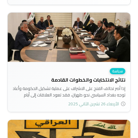
والأمن وقضية سيطرة الدولة على السلاح، والتداول السلمي
للسلطة، والالتزام بالدستور وشرعية السلطة ومشروعية أدائها كل
هذه هي مؤشرات وانتخابات أيضا..
سياسة
نتائج الانتخابات والخطوات القادمة
إذا أصر تحالف الفتح على الاشراف على عملية تشكيل الحكومة وأعاد
توجه بغداد السياسي نحو طهران، فقد تعود العلاقات إلى أيام
الاضطرابات خلال الإدارة الأمريكية الأولى لترامب، عندما كان العراق
الأربعاء 26 تشرين الثاني 2025
ساحة معركة فعلية بين إيران والولايات المتحدة، وكانت الشركات
الأمريكية تفضل الابتعاد عن البلد..