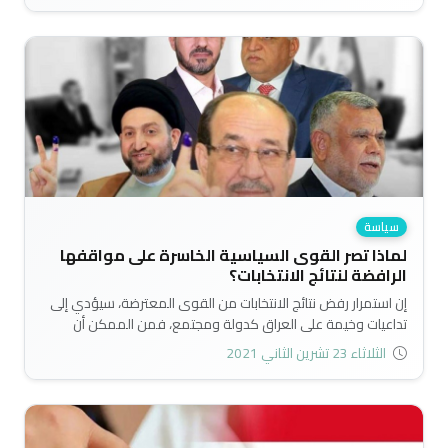
سياسة
لماذا تصر القوى السياسية الخاسرة على مواقفها
الرافضة لنتائج الانتخابات؟
إن استمرار رفض نتائج الانتخابات من القوى المعترضة، سيؤدي إلى
تداعيات وخيمة على العراق كدولة ومجتمع، فمن الممكن أن
يؤدي إلى صراع مسلح بين الاطراف المتنافسة، او بين الاجهزة
الثلاثاء 23 تشرين الثاني 2021
الأمنية والفصائل التي تتبع السيد مقتدى الصدر من جهة، والفصائل
المسلحة الرافضة للانتخابات من جهة اخرى..