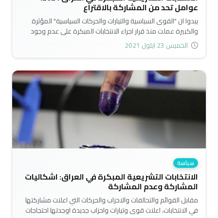
عوامل تحد من المشاركة بالاقتراع
يبدوا ان "القوى السياسية والتيارات والحركات السياسية" المؤثرة
والكبيرة عملت منذ قرار اجراء الانتخابات المبكرة على عدم وجود
نظام انتخابي يؤدي الى ايجاد تمثيل حقيقي للجماهير بقدر ما عملت
الخميس 23 ايلول 2021
على ترسيخ وجودها بالسلطة والحفاظ على قوتها وتأثيرها السياسي
على الاقل لما يترتب عليه من مكاسب مادية والافلات من
المحاسبة والمساءلة..
سياسة
الانتخابات التشريعية المبكرة في العراق: اشكاليات
المشاركة وعدم المشاركة
مقابل القوائم والتحالفات والاحزاب والحركات التي اعلنت مشاركتها
في الانتخابات، اعلنت قوى وتيارات واحزاب جديدة اوجدتها احتجاجات