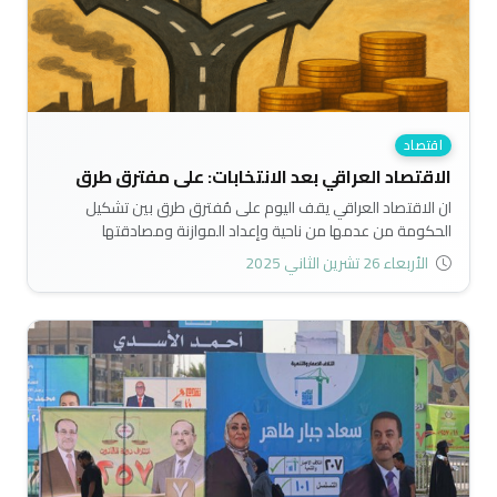
اقتصاد
الاقتصاد العراقي بعد الانتخابات: على مفترق طرق
ان الاقتصاد العراقي يقف اليوم على مُفترق طرق بين تشكيل
الحكومة من عدمها من ناحية وإعداد الموازنة ومصادقتها
وتنفيذها من ناحية أخرى، مما يتطلب من الجهات المعنية أخذ
الأربعاء 26 تشرين الثاني 2025
موقف الاقتصاد بعين الاعتبار للحفاظ على مكاسبها مستقبلاً..