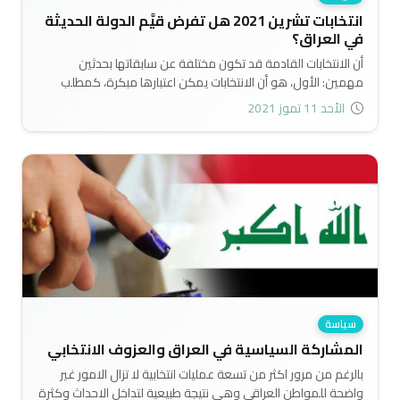
انتخابات تشرين 2021 هل تفرض قيَّم الدولة الحديثة
في العراق؟
أن الانتخابات القادمة قد تكون مختلفة عن سابقاتها بحدثين
مهمين: الأول، هو أن الانتخابات يمكن اعتبارها مبكرة، كمطلب
مهم ورئيس من مطالب انتفاضة تشرين. أما الحدث الثاني، فيتمثل
الأحد 11 تموز 2021
بالقوى أو الحركات السياسية – التي تصنَّف بأنها تشرينية أو ممثلة
عن حركات الاحتجاج، التي ستشارك في الانتخابات القادمة، وما يمكن
أن تضيفه هذه الحركات على مخرجات العملية الانتخابية على
المستوى التشريعي والتنفيذي..
سياسة
المشاركة السياسية في العراق والعزوف الانتخابي
بالرغم من مرور اكثر من تسعة عمليات انتخابية لا تزال الامور غير
واضحة للمواطن العراقي وهي نتيجة طبيعية لتداخل الاحداث وكثرة