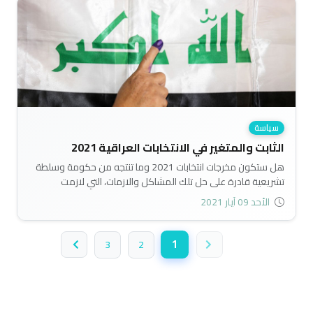
نشأت مؤخراً عن الحراك الاحتجاجي..
سياسة
الثابت والمتغير في الانتخابات العراقية 2021
هل ستكون مخرجات انتخابات 2021 وما تنتجه من حكومة وسلطة
تشريعية قادرة على حل تلك المشاكل والازمات، التي لازمت
العمليات الانتخابية السابقة، أم ستكون المخرجات الانتخابية
الأحد 09 آيار 2021
كسابقتها؟..
1
3
2
(الصفحة الحالية)