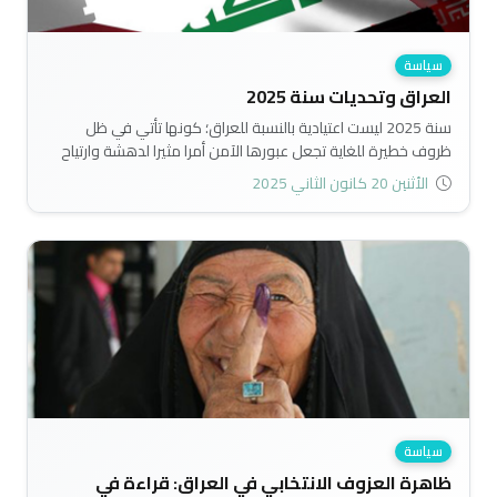
سياسة
العراق وتحديات سنة 2025
سنة 2025 ليست اعتيادية بالنسبة للعراق؛ كونها تأتي في ظل
ظروف خطيرة للغاية تجعل عبورها الآمن أمرا مثيرا لدهشة وارتياح
الحكومة وجميع القيادات السياسية المتنفذة في هذا البلد، ولذا
الأثنين 20 كانون الثاني 2025
تتطلب الحذر الشديد، فالأخطاء المرتكبة فيها على مستوى القرارات
والمواقف والحسابات ستكون كارثية ومن الصعب تلافي اضرارها
وعواقبها..
سياسة
ظاهرة العزوف الانتخابي في العراق: قراءة في