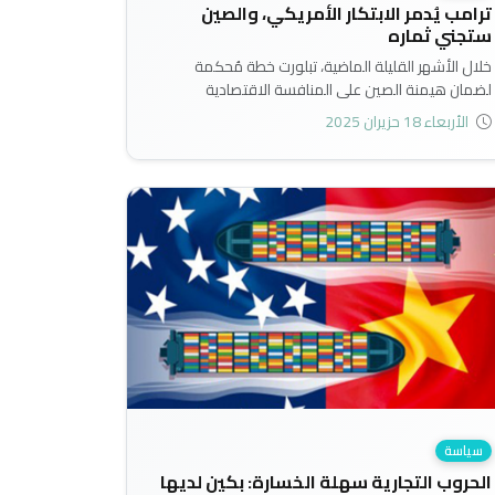
ترامب يُدمر الابتكار الأمريكي، والصين
ستجني ثماره
خلال الأشهر القليلة الماضية، تبلورت خطة مُحكمة
لضمان هيمنة الصين على المنافسة الاقتصادية
العالمية. إلا أن مهندسي الخطة الرئيسيين ليسوا قادة
الأربعاء 18 حزيران 2025
الصين، بل سياسيون أمريكيون. اذ ان تحديد إدارة ترامب
للوكالات الفيدرالية تقوض قدرة الولايات المتحدة على
الابتكار، وهو المحرك الرئيس لنموها الاقتصادي..
سياسة
الحروب التجارية سهلة الخسارة: بكين لديها