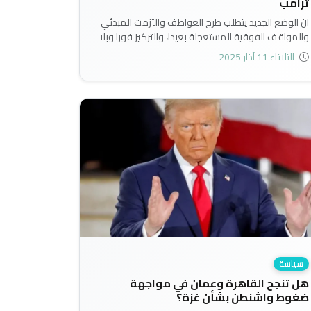
ترامب
ان الوضع الجديد يتطلب طرح العواطف والتزمت المبدئي
والمواقف الفوقية المستعجلة بعيدا، والتركيز فورا وبلا
تأخير على متطلبات حفظ مصالح البلدين بحيث لا يشكل
الثلاثاء 11 آذار 2025
كل منهما تهديدا غير مقصود للآخر، وعدم ربط
مصالحهما ببعضها بشكل صارم الى درجة تجعل أي
تهديد لمصالح طهران يعني بالضرورة والتلازم تهديد
مصالح بغداد..
سياسة
هل تنجح القاهرة وعمان في مواجهة
ضغوط واشنطن بشأن غزة؟