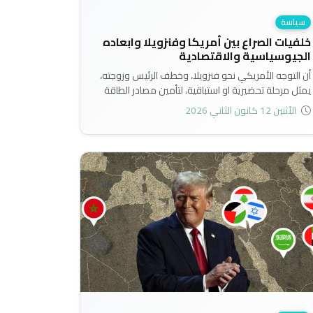
سياسة
خلفيات الصراع بين أمريكا وفنزويلا وابعاده
الجيوسياسية والاقتصادية
أن التوجه الأمريكي نحو فنزويلا، وخطف الرئيس وزوجته،
يمثل مرحلة تحضيرية او استباقية، لتأمين مصادر الطاقة
البديلة، وربما هو بمثابة تدرج استراتيجي، الهدف منها،
الأثنين 12 كانون الثاني 2026
الحد من قدرات إيران على التصعيد العسكري، دون خوض
حرب شاملة مباشرة، تتمثل في تأمين مصادر الطاقة
الحيوية خارج منطقة الخليج، وإضعاف النفوذ الإيراني في
المنطقة، وتحجيم قدرته على تهديد الملاحة البحرية،
واضعاف قدرة انصارها..