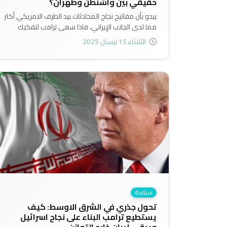
حقيقي بين واشنطن وطهران؟
يبدو بأن مفاتيح نجاح المحادثات بيد الطرف الامريكي أكثر
مما لدى الجانب الإيراني، فاذا سعى ترامب لتفكيك
البرنامج النووي الإيراني على غرار ليبيا، وإغلاق برنامج
الثلاثاء 15 نيسان 2025
الصواريخ الإيراني، وتقليص علاقات طهران مع شركائها
الإقليميين، "فمن المرجح أن تكون الدبلوماسية ميتة عند
وصولها..
سياسة
تحول جذري في الشرق الاوسط: كيف
يستطيع ترامب البناء على نجاح اسرائيل