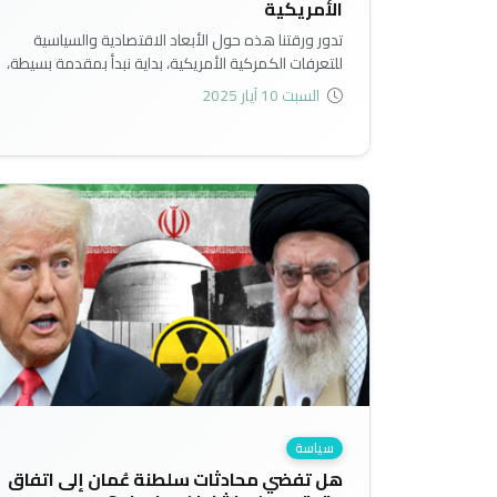
الأمريكية
تدور ورقتنا هذه حول الأبعاد الاقتصادية والسياسية
للتعرفات الكمركية الأمريكية، بداية نبدأ بمقدمة بسيطة،
إن هذه التعريفات الكمركية ليست جديدة، فدائما ما يلجأ
السبت 10 آيار 2025
الاقتصاد الأمريكي لهذه الطريقة وفق الوضع والبرنامج
الاقتصادي للرئيس، في 2018 و2019 كان الرئيس
الأمريكي دونالد ترامب قد وضع أيضا في ولايته الأولى
تعرفات كمركية كبيرة وشهدت جدلا كبيرا وتأثيرات كبيرة
على النظام العالمي...
سياسة
هل تفضي محادثات سلطنة عُمان إلى اتفاق