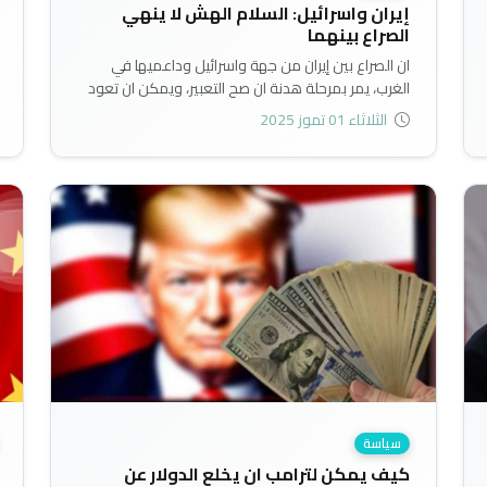
إيران واسرائيل: السلام الهش لا ينهي
الصراع بينهما
ان الصراع بين إيران من جهة واسرائيل وداعميها في
الغرب، يمر بمرحلة هدنة ان صح التعبير، ويمكن ان تعود
الهجمات الصاروخية بين الطرفين في اي وقت. ويمكن
الثلاثاء 01 تموز 2025
ان يكون تدخل الولايات المتحدة في المرحلة المقبلة إذا
ما عاد أطراف الصراع الى حالتهما التصارعية..
سياسة
كيف يمكن لترامب ان يخلع الدولار عن