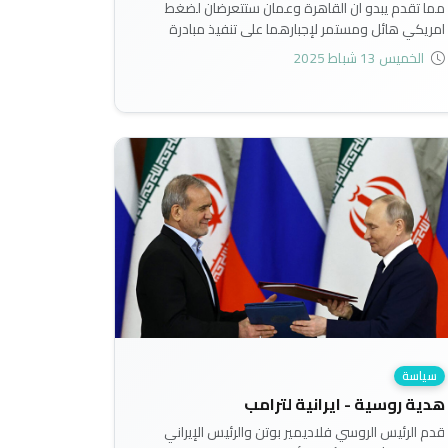
مما تقدم يبدو ان القاهرة وعمان ستتعرضان لضغط
امريكي هائل ومستمر لإجبارهما على تنفيذ مبادرة
ترامب بشأن غزة، لاسيما وان رفضهما للمبادرة رد عليه
الخميس 13 شباط 2025
آدم بولر مبعوث ترامب لشؤون الاسرى بالقول: " على
مصر والأردن تقديم بديل بعد رفضهما استقبال
الفلسطينيين"..
سياسة
هدية روسية - ايرانية لترامب
قدم الرئيس الروسي فلاديمير بوتن والرئيس الإيراني