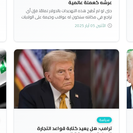
عرشه كعملة عالمية
حتى لو لم تُطيح هذه التهديدات بالدولار تمامًا، فإن أي
تراجع في مكانته ستكون له عواقب وخيمة على الولايات
المتحدة والعالم, وستنعكس نتائج تراجع الدولار بصورة
الأثنين 05 آيار 2025
ارتفاع التكاليف، وتعقيد التجارة، وانخفاض مستويات
المعيشة - على الأقل حتى تحل محله عملة أخرى..
سياسة
ترامب: هل يعيد كتابة قواعد التجارة