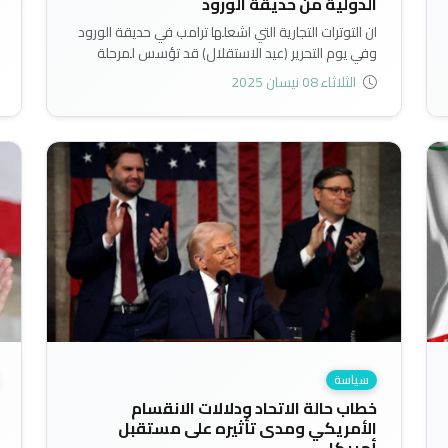
الدولية من حديقة الورود
ان التوترات التجارية التي اشعلها ترامب في حديقة الورود
وفي يوم التحرير (عيد الاستقلال) قد تؤسس لمرحلة
جديدة في النظام التجاري العالمي تتحول فيها السياسات
الثلاثاء 08 نيسان 2025
التجارية نحو الحماية (والحمائية) وبأساليب جديدة، وقد
يشهد الاقتصاد العالمي مفاوضات تجارية دولية طويلة
الأمد بعد ان قضى ردحاً طويلاً من الزمن في ظل الحرية
والتحرر وإزالة القيود والدعوة الى حرية التجارة..
سياسة
خطاب حالة الاتحاد ودلالات الانقسام
الأمريكي ومدى تأثيره على مستقبل