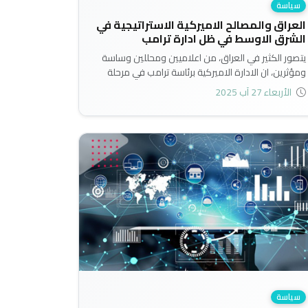
سياسة
العراق والمصالح الاميركية الاستراتيجية في
الشرق الاوسط في ظل ادارة ترامب
يتصور الكثير في العراق، من اعلاميين ومحللين وساسة
ومؤثرين، ان الادارة الاميركية برئاسة ترامب في مرحلة
رئاسته الثانية ان العراق يشكل محور مهم في السياسة
الأربعاء 27 آب 2025
الخارجية الاميركية وضمن الاولويات الاميركية،
ويسوقون للرأي العام ان البلد ضمن دائرة التوتر والصراع
في المنطقة..
سياسة