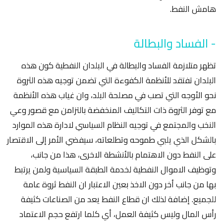
هامش النفط.
- الفساد والبطالة
تظهر متلازمة الفساد والبطالة في البلدان النفطية كون هذه
البلدان تفتقد للأنظمة الكفوءة التي تضمن توجيه هذه الثروة
نحو الأوجه التي تصب في مصلحة البلد، وان غياب هذه الأنظمة
مع توفر الثروة ذات التكاليف المنخفضة بالتزامن مع قصور وعي
النخب والمجتمع في توجيه النظام السياسي لادارة هذه الموارد
بالشكل الذي يلبي طموحه وتطلعاته، سيفضي الأمر إلى الاقتصار
على النفط دون الاهتمام بالأنشطة الاخرى، هذا من جانب،
وتوظيف الاموال النفطية لخدمة الطبقة السياسية ولمن يرتبط
بها من جانب أخر دون الاخذ بعين الاعتبار ان النفط ثروة عامة
للجميع. إضافة لذلك ان قطاع النفط يعد من الصناعات كثيفة
رأس المال وليس كثيفة العمل، أي كلما ارتفع حجم الاعتماد