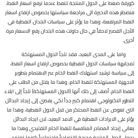
كورقة ضغط على الدول المنتجة للنفط عندما ترفع اسعار النفط،
فتضطر هذه الاخيرة الى مراجعة سياستها بخصوص ارتفاع اسعار
النفط المرتفعة، وهذا ما يؤثر على سياسات البلدان النفطية في
الأجل القصير لاحقاً في حال حاولت هذه البلدان رفع الاسعار مرة
أخرى.
واما على المدى البعيد، فقد تلجأ الدول المستهلكة
لمجابهة سياسات الدول النفطية بخصوص ارتفاع اسعار النفط،
إلى سياسة ترشيد استهلاك النفط الخام عبر الاهتمام بتطوير
الاجهزة المستهلكة للنفط الخام، وهذا ما يقلل من الطلب على
النفط الخام. أضف إلى ذلك أنها (الدول المستهلكة) تلجأ إلى ايلاء
التطور التكنولوجي اهتمام كبير جداً لكي يفضي إلى إيجاد البدائل
التي تعوض عن النفط المحتكر من قبل الدول النفطية، وهذا ما
يؤثر على الايرادات النفطية في الامد البعيد، لان ايجاد البدائل
يعاني إيجاد المصادر المنافسة للنفط الخام التقليدي وهذا ما
يجعل الدول المنتجة محرجة اقتصادياً واجتماعياً كونها تعتمد