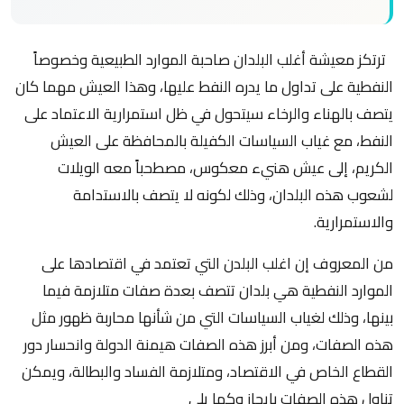
ترتكز معيشة أغلب البلدان صاحبة الموارد الطبيعية وخصوصاً
النفطية على تداول ما يدره النفط عليها، وهذا العيش مهما كان
يتصف بالهناء والرخاء سيتحول في ظل استمرارية الاعتماد على
النفط، مع غياب السياسات الكفيلة بالمحافظة على العيش
الكريم، إلى عيش هنيء معكوس، مصطحباً معه الويلات
لشعوب هذه البلدان، وذلك لكونه لا يتصف بالاستدامة
والاستمرارية.
من المعروف إن اغلب البلدن التي تعتمد في اقتصادها على
الموارد النفطية هي بلدان تتصف بعدة صفات متلازمة فيما
بينها، وذلك لغياب السياسات التي من شأنها محاربة ظهور مثل
هذه الصفات، ومن أبرز هذه الصفات هيمنة الدولة وانحسار دور
القطاع الخاص في الاقتصاد، ومتلازمة الفساد والبطالة، ويمكن
تناول هذه الصفات بإيجاز وكما يلي