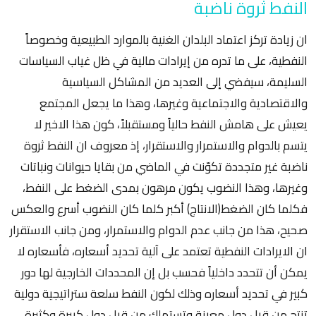
النفط ثروة ناضبة
ان زيادة تركز اعتماد البلدان الغنية بالموارد الطبيعية وخصوصاً
النفطية، على ما تدره من إيرادات مالية في ظل غياب السياسات
السليمة، سيفضي إلى العديد من المشاكل السياسية
والاقتصادية والاجتماعية وغيرها، وهذا ما يجعل المجتمع
يعيش على هامش النفط حالياً ومستقبلاً، كون هذا الاخير لا
يتسم بالدوام والاستمرار والاستقرار، إذ معروف ان النفط ثروة
ناضبة غير متجددة تكوّنت في الماضي من بقايا حيوانات ونباتات
وغيرها، وهذا النضوب يكون مرهون بمدى الضغط على النفط،
فكلما كان الضغط(الانتاج) أكبر كلما كان النضوب أسرع والعكس
صحيح، هذا من جانب عدم الدوام والاستمرار، ومن جانب الاستقرار
ان الايرادات النفطية تعتمد على آلية تحديد أسعاره، فأسعاره لا
يمكن أن تتحدد داخلياً فحسب بل إن المحددات الخارجية لها دور
كبير في تحديد أسعاره وذلك لكون النفط سلعة ستراتيجية دولية
تنتج من قبل دول معينة وتستهلك من قبل دول كبيرة وكثيرة.