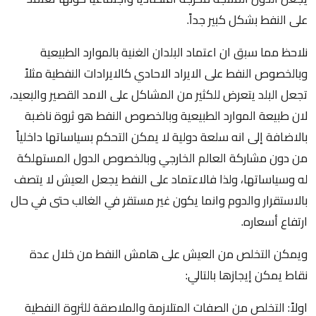
على النفط بشكل كبير جداً.
نلاحظ مما سبق ان اعتماد البلدان الغنية بالموارد الطبيعية
وبالخصوص النفط على الايراد الاحادي كالايرادات النفطية مثلاً
تجعل البلد يتعرض للكثير من المشاكل على الامد القصير والبعيد،
لان طبيعة الموارد الطبيعية وبالخصوص النفط هو ثروة ناضبة
بالاضافة إلى انه سلعة دولية لا يمكن التحكم بسياساتها داخلياً
من دون مشاركة العالم الخارجي وبالخصوص الدول المستهلكة
له وسياساتها، ولذا فالاعتماد على النفط يجعل العيش لا يتصف
بالاستقرار والدوم وانما يكون غير مستقر في الغالب حتى في حال
ارتفاع أسعاره.
ويمكن التخلص من العيش على هامش النفط من خلال عدة
نقاط يمكن إيجازها بالتالي:
اولاً: التخلص من الصفات المتلازمة والملاصقة للثروة النفطية