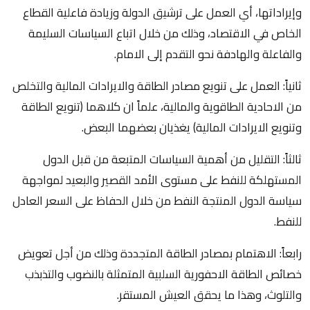
وإيراداتها، أي العمل على ترشيق الدولة وزيادة فاعلية القطاع
الخاص في الاقتصاد، وذلك من خلال اتباع السياسات السليمة
والفاعلة والهادفة نحو التقدم إلى الامام.
ثانياً: العمل على تنويع مصادر الطاقة والايرادات المالية والتخلص
من الاحادية الطاقوية والمالية، علماً ان كلاهما (تنويع الطاقة
وتنويع الايرادات المالية) يغذيان بعضهما البعض.
ثالثاً: التقليل من أهمية السياسات المتبعة من قبل الدول
المستهلكة للنفط على مستوى الأمد القصير والبعيد لمواجهة
سياسة الدول المنتجة النفط من خلال الحفاظ على السعر العادل
للنفط.
رابعاً: الاهتمام بمصادر الطاقة المتجددة وذلك من أجل تعويض
خصائص الطاقة الاحفورية السلبية المتمثلة بالنضوب والتذبذب
والتلوث، وهذا ما يحقق العيش المستقر.