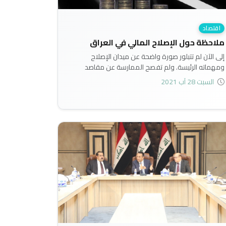
اقتصاد
ملاحظة حول الإصلاح المالي في العراق
إلى الآن لم تتبلور صورة واضحة عن ميدان الإصلاح
ومهماته الرئيسة. ولم تفصح الممارسة عن مقاصد
إتجهت إليها تدابير معروفة، بشرت بنتائج ملموسة. ولا
السبت 28 آب 2021
شك أن المشكلة في أصلها نشأت عن غياب الوحدة
السياسية للمجتمع الوطني خلف إنقسام حاد وعنيف،
ومعمعة الإرهاب، وتنافس الزعامات وكثرة الأحزاب،
وشرط "التوافق"، وهو عمليا مشاركة جميع الأحزاب في
حكومة تتنصل عنها في الأسبوع الأول، وتبتزها..