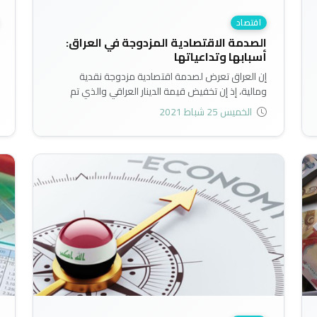
اقتصاد
الصدمة الاقتصادية المزدوجة في العراق:
أسبابها وتداعياتها
إن العراق تعرض لصدمة اقتصادية مزدوجة نقدية
ومالية، إذ إن تخفيض قيمة الدينار العراقي والذي تم
تنفيذه بشكل مباشر بالتزامن مع تخفيض تعويضات
الخميس 25 شباط 2021
الموظفين بنسبة كبيرة التي لا تزال قيد النقاش تحت قبة
البرلمان وكان لها أثراً إعلامياً، أديا معاً لتراجع النشاط
الاقتصادي بسبب حالة الغموض والتخوف بشأن
المستقبل..