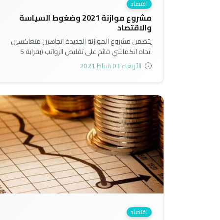
اقتصاد
مشروع موازنة 2021 وضغوط السياسة
والاقتصاد
يتضمن مشروع الموازنة الجديدة اتجاهين متعاكسين
اتجاه انكماشي قائم على تقليص الرواتب (بقرابة 5
ترليون) واتجاه توسعي لأغراض استهلاكية غير انتاجية،
الأربعاء 03 شباط 2021
وبشكل يفوق الاتجاه الانكماشي، ويتمدد على
الاقتراض العام الداخلي..
اقتصاد