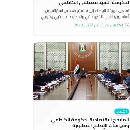
لحكومة السيد مصطفى الكاظمي
تسعى الورقة البيضاء إلى تحقيق هدفين استراتيجيين
أساسيين: الأول: الشروع في برنامج إصلاح جذري وفوري
لوقف نزيف وعجز الموازنة لتوفير المساحة المالية
الخميس 26 تشرين الثاني 2020
والزمنية الكفاية لتنفيذ الإصلاح على المدى المتوسط.
الثاني: وضع الاقتصاد والموازنة على مسار مستدام،
يمثل المسار المشترك لخيارات المستقبل. وبهذا
تستهدف الورقة البيضاء وصف العلاجات الضرورية
العاجلة لتطبيقها فوراً وعلى المدى المتوسط (3-5
سنوات)..
اقتصاد
الملامح الاقتصادية لحكومة الكاظمي
وسياسات الإصلاح المطلوبة