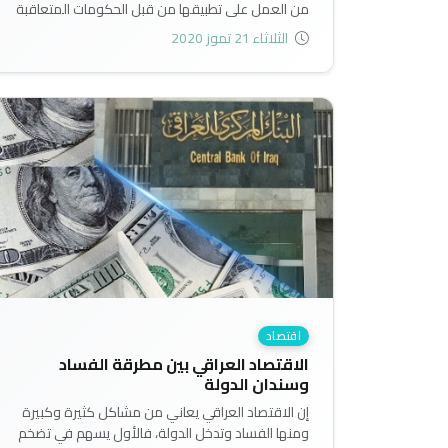
من العمل على تطبيقها من قبل الحكومات المتعاقبة
لمعالجة الاختلالات الاقتصادية التي يعانيها الاقتصاد
الثلاثاء 21 تموز 2020
العراقي، والتي أسهمت في إفراز الكثير من الآثار السلبية
سياسياً واقتصادياً واجتماعياً وامنياً..
اقتصاد
الاقتصاد العراقي بين مطرقة الفساد
وسندان الدولة
إن الاقتصاد العراقي يعاني من مشاكل كثيرة وكبيرة
ومنها الفساد وتدخل الدولة، فالأول يسهم في تضخم