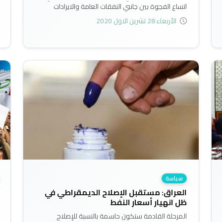
اتساع الفجوة بين جانبي النفقات العامة والايرادات
العامة، فوفقا لبيانات وزارة المالية فان اجمالي النفقات
الأربعاء 28 تشرين الاول 2020
العامة المخمنة للعام 2020 بلغت قرابة 148 ترليون دينار
منها 113 ترليون دينار نفقات جارية و35 ترليون نفقات
استثمارية..
سياسة
العراق: مستقبل الإصلاح الديمقراطي في
ظل انهيار أسعار النفط
المرحلة القادمة ستكون حاسمة بالنسبة للإصلاح