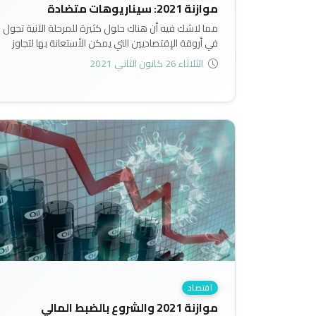
موازنة 2021: سيناريوهات متضادة
مما لاشك فيه أن هناك حلول كثيرة للمرحلة الآنية تجول
في أروقة الإقتصاديين التي يمكن الأستعانة بها لتجاوز
الأزمة الخانقة التي يمر بها الإقتصاد العراقي مع عدم
الثلاثاء 26 كانون الثاني 2021
إغفال اصلاحات الورقة البيضاء التي تتطلب ارادة سياسة
موحدة في نهج الاصلاح الاقتصادي، وتبقى الموازنة
العامة هي الأداة التخطيطية التي توجه جميع مفاصل
الإقتصاد العراقي نحو الأصلاح ودفعه نحو مسيرة النمو
والتنمية الإقتصادية..
اقتصاد
موازنة 2021 والشروع بالضبط المالي