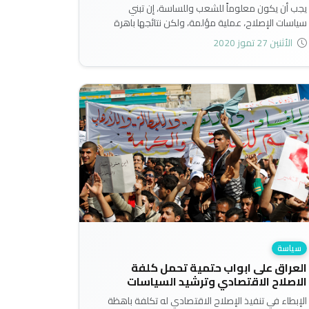
يجب أن يكون معلوماً للشعب وللساسة، إن تبني
سياسات الإصلاح، عملية مؤلمة، ولكن نتائجها باهرة
وواعدة؛ أما السياسي الذي يبحث عن النتائج الانتخابية،
الأثنين 27 تموز 2020
فهو ابعد ما يكون عن الإصلاحات الاقتصادية...
سياسة
العراق على ابواب حتمية تحمل كلفة
الاصلاح الاقتصادي وترشيد السياسات
الإبطاء في تنفيذ الإصلاح الاقتصادي له تكلفة باهظة