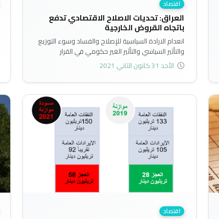
اقتصاد
العراق: تحديات الاصلاح الاقتصادي تدفع
باتجاه القروض الخارجية
انعدام الارادة السياسية للإصلاح والفساد وسوء التوزيع
والتأثير السياسي والتأثير الغير حكومي في القرار
الاقتصادي سوف تحرم العراق من المعونة الفنية التي
الأحد 31 كانون الثاني 2021
يقدمها الصندوق في تحسين النظام المالي في البلاد
وفق اداة التمويل السريع..
اقتصاد