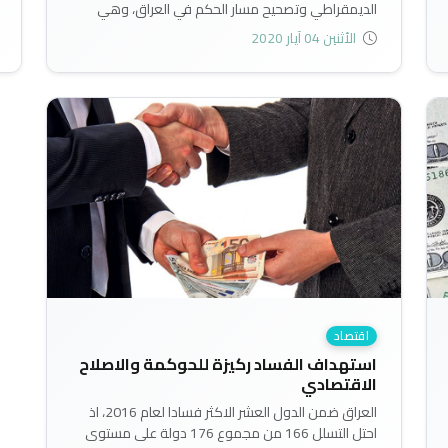
الديمقراطي وتصحيح مسار الحكم في العراق، وهي
تتطلب تحالف فاعل وتعاون جدي بين جميع القوى
الأثنين 04 آيار 2020
التقليدية والمدنية الراغبة بالحفاظ على مصالحها العامة
والخاصة..
اقتصاد
استهداف الفساد ركيزة للحوكمة والاصلاح
الاقتصادي
العراق ضمن الدول العشر الاكثر فسادا لعام 2016، اذ
احتل التسلل 166 من مجموع 176 دولة على مستوى