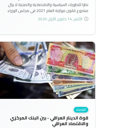
نظرا للتطورات السياسية والاقتصادية والصحية لا يزال
مشروع قانون موازنة العام 2021 في مجلس الوزراء
بانتظار المناقشة والاقرار نتيجة لوعود حكومية بتضمين
الأثنين 14 كانون الأول 2020
حزمة عريضة من الاصلاحات المالية تضمن التعايش مع
الهبوط الحاد في الايرادات النفطية عبر تعظيم الايرادات غير
النفطية وضبط وترشيد النفقات العامة..
اقتصاد
قوة الدينار العراقي - بين البنك المركزي
والاقتصاد العراقي