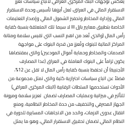
يعكس توجهات البنك المركزي العراقي لاتباع سياسات تعزز
الاستقرار المالي في العراق، لعل أبرزها تأسيس وحدة الاستقرار
المالي وإدارة المخاطر وتحفيز الشمول المالي وإصدار التعليمات
الخاصة بتطبيق معايير بازل III لا سيما تلك المتعلقة بنسبة كفاية
رأس المال (والذي تُعد من اهم النسب التي تقيس سلامة ومتانة
المراكز المالية للبنوك وتُعزز من قدرة البنوك على مواجهة
الصدمات والمخاطر وحماية أموال المودعين) والتي بمقتضاها
يكون لزاماً على البنوك العاملة في العراق (عدا المصارف
الأجنبية) أن تحتفظ بنسبة كفاية رأس المال لا تقل عن 12%،
فضلاً عن اتباع سياسات احترازية كلية والتي تمثل مجموعة من
الأدوات تستخدمها السلطات الرقابية (البنك المركزي العراقي)
للتأثير في ميزانية وعمليات المصارف لضمان تعزيز سلامة ومرونة
الجهاز المصرفي والتخفيف من حدة المخاطر النظامية، ومنع
انتقال عدوى الازمات، والحد من الاتجاهات المسايرة للدورة في
النظام المالي لضمان تحقيق الاستقرار المالي، وهو ما يمثل