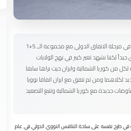
البرنامج النووي حقق نجاحا كبيرا خصوصا في مرحلة الاتفاق الدولي مع مجموعة الــ 5+1
 جيداً لكننا نشهد تغير كبير في نهج الولايات
لكل من كوريا الشمالية وايران حيث نراها سابقا
يد لكلاهما ومن ثم تتفق مع ايران اتفاقا نوويا
وضات جديدة مع كوريا الشمالية وتتبع التصعيد
ة في طرح نفسه على ساحة التنافس النووي الدولي في عام