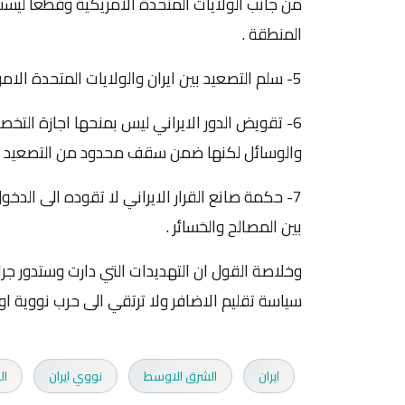
من جانب الولايات المتحدة الامريكية وقطعا ليست 
المنطقة .
5- سلم التصعيد بين ايران والولايات المتحدة الامريكية لا يرتقي لتكون هناك حرب وانما تهديدات ردع قوية .
6- تقويض الدور الايراني ليس بمنحها اجازة الت
والوسائل لكنها ضمن سقف محدود من التصعيد لا ي
7- حكمة صانع القرار الايراني لا تقوده الى الد
بين المصالح والخسائر .
وخلاصة القول ان التهديدات التي دارت وستدور جر
سياسة تقليم الاضافر ولا ترتقي الى حرب نووية او تق
ايران
الشرق الاوسط
نووي ايران
ال