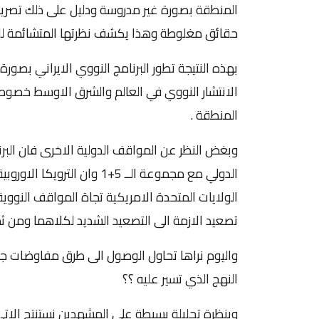
المنطقة بصورة غير مدروسة ودليل على ذلك تصريح ا
حقائق مغلوطة وهذا يكشف نظرتها المتشائمة لل
بهذه النتيجة تطور البرنامج النووي الايراني بصور
الانتشار النووي في العالم والشرق الاوسط خصوص
المنطقة .
وبغض النظر عن المواقف الدولية الاخرى فان البر
الدولي مع مجموعة الــ 5+1 وا
الولايات المتحدة الامريكية تجاة المواقف النووية
تصعيد الازمة الى التصعيد الشديد لكلاهما ومن ثم
واليوم نراها تحاول الوصول الى طرق مفاوضات جدي
النهج الذي تسير عليه ؟؟
وبنظرة تحليلة بسيطة على المشهدين نستنتج الاتي