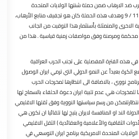
الحرب ضد الارهاب ضمن حملة شنتها الولايات المتحدة
الامريكية في عهد الرئيس بوش الابن بعد احداث 11 / 9 وهدف هذه الحملة كان هو تجفيف منابع الأرهاب،
الاخرى والمتمثلة بأستثمار هذا التوقيت من الجانب
ات محكمة ومرصنة وفق مواصفات زمنية قياسية . هذا من
ي هذه الفترة المفصلية على تجنب الحرب العراقية
 ضمن دافع دفع الكرة بعيداً عن النمو الدولي التي ترمي ايران الوصول
نامج نووي ، بالاضافة الى انتظارها لمخرجات الحرب
 دليل على انتظارها للمخرجات هي عدم تلبية ايران دعوة الحلفاء بالسماح لها
الانتظارتتمكن من رسم سياستها النووية وفق ثقلها الاقليمي
ولة الند او المنافسة لايران يتيح لها تلقائيا ان تكون هي
دوات الثقافية والأعلامية والعقائدية ) الثقل الاقليمي
اقية الامريكية لعام 2003 فخدمت الولايات المتحدة الامريكية برنامج ايران التوسعي في