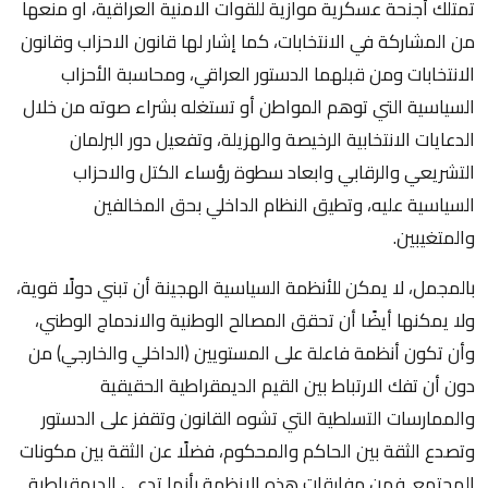
تمتلك أجنحة عسكرية موازية للقوات الامنية العراقية، او منعها
من المشاركة في الانتخابات، كما إشار لها قانون الاحزاب وقانون
الانتخابات ومن قبلهما الدستور العراقي، ومحاسبة الأحزاب
السياسية التي توهم المواطن أو تستغله بشراء صوته من خلال
الدعايات الانتخابية الرخيصة والهزيلة، وتفعيل دور البرلمان
التشريعي والرقابي وابعاد سطوة رؤساء الكتل والاحزاب
السياسية عليه، وتطيق النظام الداخلي بحق المخالفين
والمتغيبين.
بالمجمل، لا يمكن للأنظمة السياسية الهجينة أن تبني دولًا قوية،
ولا يمكنها أيضًا أن تحقق المصالح الوطنية والاندماج الوطني،
وأن تكون أنظمة فاعلة على المستويين (الداخلي والخارجي) من
دون أن تفك الارتباط بين القيم الديمقراطية الحقيقية
والممارسات التسلطية التي تشوه القانون وتقفز على الدستور
وتصدع الثقة بين الحاكم والمحكوم، فضلًا عن الثقة بين مكونات
المجتمع. فمن مفارقات هذه الانظمة بأنها تدعي الديمقراطية