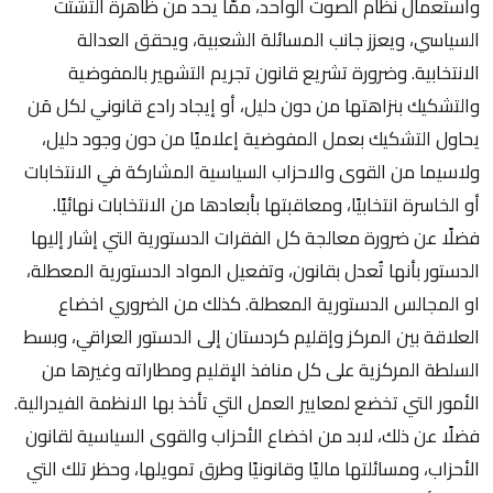
واستعمال نظام الصوت الواحد، ممَّا يحد من ظاهرة التشتت
السياسي، ويعزز جانب المسائلة الشعبية، ويحقق العدالة
الانتخابية. وضرورة تشريع قانون تجريم التشهير بالمفوضية
والتشكيك بنزاهتها من دون دليل، أو إيجاد رادع قانوني لكل مَن
يحاول التشكيك بعمل المفوضية إعلاميًا من دون وجود دليل،
ولاسيما من القوى والاحزاب السياسية المشاركة في الانتخابات
أو الخاسرة انتخابيًا، ومعاقبتها بأبعادها من الانتخابات نهائيًا.
فضلًا عن ضرورة معالجة كل الفقرات الدستورية التي إشار إليها
الدستور بأنها تُعدل بقانون، وتفعيل المواد الدستورية المعطلة،
او المجالس الدستورية المعطلة. كذلك من الضروري اخضاع
العلاقة بين المركز وإقليم كردستان إلى الدستور العراقي، وبسط
السلطة المركزية على كل منافذ الإقليم ومطاراته وغيرها من
الأمور التي تخضع لمعايير العمل التي تأخذ بها الانظمة الفيدرالية.
فضلًا عن ذلك، لابد من اخضاع الأحزاب والقوى السياسية لقانون
الأحزاب، ومسائلتها ماليًا وقانونيًا وطرق تمويلها، وحظر تلك التي