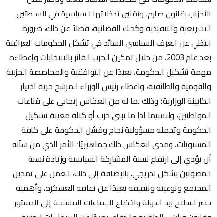
الأحزاب بقانون صارم، وتقنين تدخلاتها السياسية في السلطتين
التشريعية والتنفيذية وكذلك القضائية، فضلاً عن ذلك، ضرورة
التخلي عن العرف السياسي السائد في تشكل الحكومات العراقية
بعد عام 2003، من خلال تمكين الحزب الفائز بالانتخابات وإعطاءه
مهمة تشكيل الحكومة، بعيدًا عن التوافقية والمحاصصة الحزبية
والقومية والطائفية، واعطاء رئيس الوزراء المرشح حرية اختيار
الكابينة الوزارية؛ وذلك لما له من انعكاس إيجابي على قناعات
المواطنين، ولاسيما اذا ما تبنى حزب أو كتلة معينة تشكيل
الحكومة وتحمله مسؤولية نجاح وفشل الحكومة على كافة
المستويات، ومدى انعكاس ذلك جماهيريًا؛ الأمر الذي من شأنه
أن يؤدي إلى ارتفاع نسبة المشاركة السياسية وزيادة نسبة
المصوتين بشكل تدريجي. بالإضافة إلى ذلك، العمل على تمدين
المجتمع وتوعيته وتثقيفه بعيدًا عن ثقافة العسكرة، وأهمية
حصر السلاح بيد الدولة واخضاع الجماعات المسلحة إلى الدستور
وقانون وزارتي الداخلية والدفاع، بعيدًا عن الانتماءات الحزبية