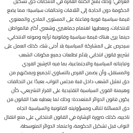
العراقي؛ وذلك بمنح الكتلة الفائزة في الانتخابات حق تشكيل
الحكومة دون الحاجة إلى ائتلافات وتحالفات سياسية؛ مما يضع
قيمة سياسية قوية وفاعلة على المستوى المادي والمعنوي
للانتخابات، ويعطيها اهتمام جماهيري وشعبي أكثر، فالمواطن
حينما يرى هناك قيمة سياسية وقانونية لرأيه وصوته الانتخابي،
سيحرص على المشاركة السياسية بلا أدنى شك. كذلك العمل على
تشريع قانون انتخابي يلائم تطلعات جميع مكونات الشعب
وتبايناته السياسية والاجتماعية، بما فيه الترشيح الفردي
والمستقل، وأن يضمن الفرص بالتساوي للجميع ويمكنهم من
حق تمثيل الشعب داخل قبة مجلس النواب، بعيدًا عن التحالفات
وهيمنة القوى السياسية التقليدية على القرار التشريعي، كأن
يكون قانون الدوائر المتعددة؛ وذلك لما يعطيه هذا القانون من
حق المسائلة للنائب ومسؤوليته القانونية والسياسية اتجاه
ناخبيه، كذلك ضرورة الإشارة في القانون الانتخابي على منع انتقال
النواب قبل تشكيل الحكومة، واعتماد الدوائر المتوسطة،