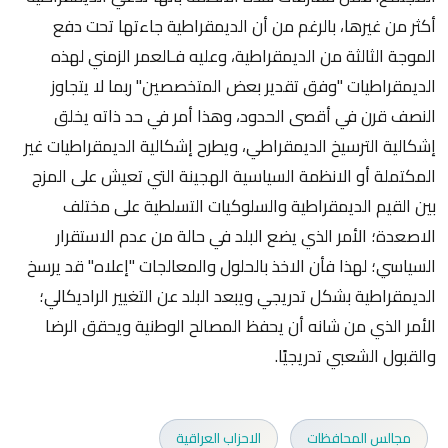
أكثر من غيرها، بالرغم من أن الديمقراطية جاءتها تحت دفع
الموجة الثالثة من الديمقراطية، وعليه فـالعمر الزمني لهذه
الديمقراطيات "وفق تقدير بعض المتخصصين" ربما لا يتجاوز
النصف قرن في أقصى الحدود، وهذا أمر في حد ذاته يخلق
إشكالية الترسيخ الديمقراطي، ويطرح إشكالية الديمقراطيات غير
المكتملة أو الانظمة السياسية الهجينة التي تعيش على المزج
بين القيم الديمقراطية والسلوكيات التسلطية على مختلف
الاصعدة؛ الأمر الذي يضع البلد في حالة من عدم الاستقرار
السياسي؛ لهذا فأن الاخذ بالحلول والمعالجات "إعلاه" قد يرسخ
الديمقراطية بشكل تدريجي ويبعد البلد عن التغيير الراديكالي؛
الأمر الذي من شانه أن يحفظ المصالح الوطنية ويحقق الرضا
والقبول الشعبي تدريجيًا.
مجالس المحافظات
الاحزاب العراقية