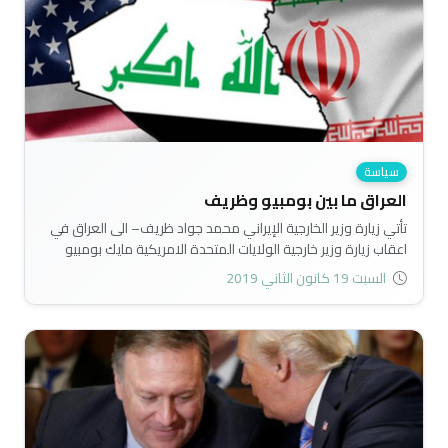
سياسة
العراق ما بين بومبيو وظريف
تأتي زيارة وزير الخارجية الإيراني محمد جواد ظريف– الى العراق في
اعقاب زيارة وزير خارجية الولايات المتحدة الامريكية مايك بومبيو
ضمن جولة يقوم بها لعدة عواصم هدفها المرسوم الحصول على
السبت 19 كانون الثاني 2019
مزيد من التعبئة وكسب المواقف بالضد من ايران..