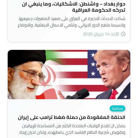
حوار بغداد – واشنطن: الاشكاليات، وما ينبغي ان
تدركه الحكومة العراقية
شكلت الاحداث الاخيرة في العراق على صعيد المتغيرات جميعها،
ولاسيما متغير الدور الايراني، وتنامي الاعمال الارهابية، والاوضاع
الاقتصادية والسياسية خطرا وجوديا على الدور الاميركي في العراق.
الأحد 14 حزيران 2020
وقد دفعت تلك المتغيرات الى اظهار الحرص الاميركي على التعاون
مع العراق في مجالات الامن والاقتصاد والدعم الدولي..
سياسة
الحلقة المفقودة من حملة ضغط ترامب على إيران
يمكن ان تقدم الولايات المتحدة الكثير من المساعدة للإيرانيين
وتقويض شرعية النظام الفاسد الذي يضطهده، ولكن لحين إيجاد