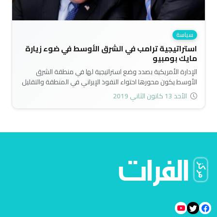
سياسة
استراتيجية ترامب في الشرق الأوسط في ضوء زيارة
مايك بومبيو
الإدارة الأمريكية بصدد وضع استراتيجية لها في منطقة الشرق
الأوسط يكون محورها احتواء النفوذ الإيراني في المنطقة والتقليل
من تمدد طهران في العواصم العربية، لاسيما في سوريا والعراق..
الأحد 13 كانون الثاني 2019