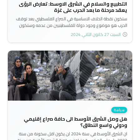
التطبيع والسلام في الشرق الاوسط: تعارض الرؤى
يعقد مرحلة ما بعد الحرب على غزة
ستكون نقطة الخلاف الاساسية في الصراع الفلسطيني بعد توقف
الحرب هو موضوع وجود دولة للفلسطينيين من عدمه وستكون
نقطة الخلاف الاساسية التي تسعى تل ابيب والرياض الى تثبيتها لدى
السبت 27 كانون الثاني 2024
واشنطن قبل نهاية الحرب في رؤية متعارضة بينهما،على دول
المنطقة ان تعيد التفكير بشأن القضية الفلسطينية وفق المعادلة
الاقليمية الجديدة في المنطقة وان تستعد لموقف واضح ومتزن
في مرحلة ما بعد الحرب في قطاع غزة بعيداً عن مضامين المبادرة
العربية الكبرى..
سياسة
هل وصل الشرق الأوسط الى حافة صراع إقليمي
ودولي واسع النطاق؟
ان الشرق الأوسط في سنة 2024 لن يكون اقل سخونة من سنة