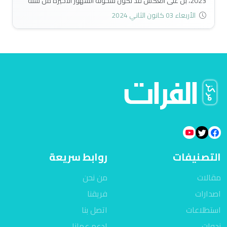
2023، بل على العكس قد تكون سخونة الشهور الأخيرة من سنة
2023 مجرد احماء لما هو قادم في السنة الجديدة، فكل الأطراف
الأربعاء 03 كانون الثاني 2024
تشحذ سيوفها، وطبول الصراع تقرع بأعلى اصواتها، ولن ينجوا مما
هو قادم الا الدول القوية التي تتصف بقيادات حكيمة فعالة تمتلك
الثقة والاحترام من قبل شعوبها، ولديها القدرة على التكيف
الإيجابي مع تطورات الاحداث، اما الضعفاء والحمقى فمصيرهم
السحق والاذلال..
التصنيفات
روابط سريعة
مقالات
من نحن
اصدارات
فريقنا
استطلاعات
اتصل بنا
ندوات
ادعم عملنا