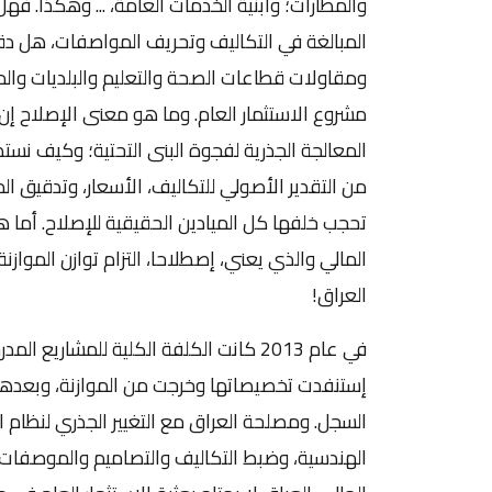
والمطارات؛ وابنية الخدمات العامة، ... وهكذا. ف
المبالغة في التكاليف وتحريف المواصفات، هل دقق
ومقاولات قطاعات الصحة والتعليم والبلديات والم
مشروع الاستثمار العام. وما هو معنى الإصلاح إن 
المعالجة الجذرية لفجوة البنى التحتية؛ وكيف نست
من التقدير الأصولي للتكاليف، الأسعار، وتدقيق ا
تحجب خلفها كل الميادين الحقيقية للإصلاح. أما 
المالي والذي يعني، إصطلاحا، التزام توازن المواز
العراق!
إستنفدت تخصيصاتها وخرجت من الموازنة، وبعدها 
السجل. ومصلحة العراق مع التغيير الجذري لنظام ال
الهندسية، وضبط التكاليف والتصاميم والموصفات؛ 