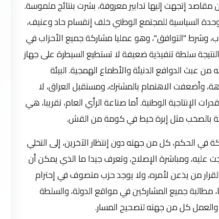
 مقاصد إتجهت إليها تدابير معروفة، بشرت بنتائج ملموسة.
حدة السياسية للمجتمع الوطني خلف إنقسام حاد وعنيف،
ب، وشرط "التوافق"، وهو عمليا مشاركة جميع الأحزاب في
النتيجة سلطة تنفيذية ضعيفة لا تستطيع السيطرة على جهاز
من عبث الدوافع الدنيئة والأطماع الهمجية. البيئة
زاهة، وأضعفت الاهتمام بالمشترك، ومستقبل العراق، لا
قدرات الإنتاجية الوطنية. أما صناعة الرأي العام، تقريبا، هي
ة بالصخب مثل إبرة خيط في كومة من القش.
ة في الحكم، كل من جهته دون إنتظار الآخرين، إلى التخلي
ت عليه، ومباشرة الإصلاح، وتعرف جيدا ما الذي يمكن أن
القرار من يذعن لأمره، ولا يوجد حزب متصوف في إحترام
، مطالبة جميع المشاركين في مواقع الدولة، والسلطة
ي والعمل كل من جهته لتصحيح المسار.