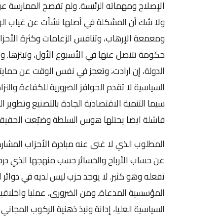
الإصلاح ومهماته الرئيسة. ولم تفصح الممارسة عن
ولا شك أن المشكلة في أصلها نشأت عن غياب الو
ومعمعة الإرهاب، وتنافس الزعامات وكثرة الأحزا
حكومة تتنصل عنها في الأسبوع الأول، وتبتزها. و
الدولة، إن ارادت، وتعجز في نفس الوقت عن حمايته 
السياسية لا تقدم الحوافز الضرورية للكفاءة والن
سيما التنمية الاقتصادية الجادة بالتصنيع وتطوير ال
فاشلة ايضا يحتلها هوس السلطة وضيّعت الحقيق
المطلوب الذي لا غنى عنه مبادرة الأحزاب المشارك
عن حساب الأرباح والخسائر حسب منهجها الذي درج
تفعله وهو كثير. لا يوجد حزب ليس لديه في دوائر 
المؤسسية المدعاة. ومن الضروري، عمليا واخلاقيا
السياسية العليا، إدانة ونبذ ذهنية الركوب المجان