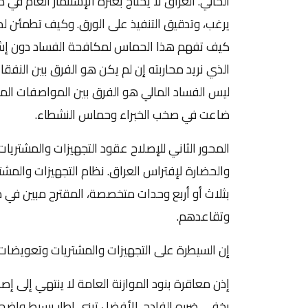
الحالي. العراق لا يحتاج بعثرة الإستثمار العام في
يرغب، وتدقيق التنفيذ على الورق. وكيف تطمئن لدع
كيف تفهم هذا الحماس لمكافحة الفساد دون إشارة 
الذي نريد محاربته إن لم يكن هو الفرق بين النفقات
ليس الفساد المالي هو الفرق بين المواصفات الم
ضاعت في صخب الخبراء وحماس النشطاء.
المحور الثاني للإصلاح عقود التجهيزات والمشتريات
والحضارة لإفتراس العراق. نظام التجهيزات والمش
بثلاث أو أربع وحدات متخصصة، المقترح مبين في م
وتقاعدهم.
إن السيطرة على التجهيزات والمشتريات وتعويضات 
إذن معاقرة بنود الموازنة العامة لا ينتهي إلى إص
يخفى ضرره الفادح. الأفضل تبني إطار بسيط واضح للإ