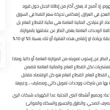
وم، إذ أصبح لا يعني أكثر من إطالة الجدل حول قيود
أوالعجز، في العراق، إنعكاس لحركة سعر النفط في السوق
د الإعتيادي. المالية العامة هي مالية القطاع العام بل
افة الوحدات العامة بغض النظر عن علاقتها بالموازنة.
وليس النزاع حول تعديل بنود الإنفاق للأعوام السابقة بزيادة او إنقاص هذه الفقرة أو تلك بنسبة 5% او 10%
النظر عن إسلوب تمويله من الموازنة العامة أو ذاتيا. وماذا
مشتريات لكل القطاع العام. والمالية العامة تتضمن
لقطاع العام. القطاع العام هو كل الإقتصاد مقابل
 بها من شركات ووحدات تمويل ذاتي ومصارف ... وغيرها.
ناعة؛ وجميع أنشطة البنى التحتية عدا الكهرباء: شبكات الري
الصرف الصحي، والطرق والجسور والسكك والموانئ