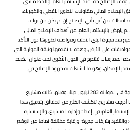
هل وقف الإصلاح حقا عند الإستثمار العام، ولاحظ مآسي
 الإصلاح المالي مقاولات التطوير النفطي والكهرباء،
حافظات. من أين يأتي الإصلاح إن لم يكن من بوابة
لم ينهض بالإستثمار العام. من أهداف الإصلاح المالي
طيع سد فجوة البنى التحتية ومواصلة تطويرها دون التأكد
لمواصفات على الأرض. وهذه لا تقدمها وثيقة الموازنة التي
هذه الممارسات فتندرج في الدول الأخرى تحت عنوان الضبط
نة قدر الإمكان، وهو ما انشغلت به جهود الإصلاح في
في عام 2013 كانت الكلفة الكلية للمشاريع المدرجة في الموازنة 283 ترليون دينار. وقبلها كانت مشاريع
أدرجت مشاريع، تنكشف الكثير من الحقائق بتدقيق هذا
إستثمار العام: في إعداد وإدارة المشاريع، والإستشارة
والتنفيذ بشركات جديرة؛ ورقابة مختلفة تماما عن الوضع