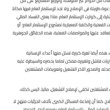
 مئات من الدوائر غير المؤهلة، وتوزيع المشاريع على من
وة طويلة في الإصلاح ولا تجد للإستثمار العام فيها مكانا.
إلى كوارث الإستثمار العام. ماذا يعني الفساد المالي
 الفعلية والكلفة المعيارية لمشروع الإستثمار العام؛ أو
تعاقد عليها والمواصفات الفعلية، هذه الحقائق الجوهرية
، هذه أيضا ثغرة كبيرة تسلل منها أعداء الإنسانية
تريات فاشل وتغييره ممكن تماما بحصره والسيطرة عليه
حله. والمحور الآخر التشغيل وتعويضات المشتغلين
المشتغلين تكفي لإصلاح التشغيل، ماليا، اليس كذلك.
لاح. كما أن إضاعة المسائل الكبرى بآلاف الجزئيات منهج لا
صلاح المالي: الإستثمار العام بضمنه البنى التحتية؛