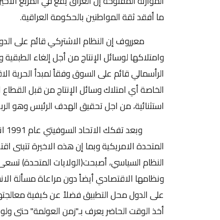
الموازنة المفتوحة إن العراق يقع في المربع الأخ
ما أفقد ثقة المواطنين بالحكومة العراقية.
معرروف إن النظام الاشتركي قائم على الدولة ال
وامتلاكها لوسائل الإنتاج من أجل إلغاء الطبقية و
الرأسمالي قائم على السوق وفقاً لمبدأ الحرية الاقتص
الخاصة أي امتلاك وسائل الإنتاج من قبل القطاع 
استثنائية، من اجل تحقيق الهدف الرئيس وهو الربح
وبعد
المتحدة الامريكية وبما إن هذه الاخيرة تتبنى اقت
النظام السياسي، أصبحت(الولايات المتحدة) تسعى
ونظامها الاقتصادي أيضاً دون مراعاة مسألة الانس
على الدول محل التطبيق فضلاً عن كيفية معالجته
أخذ الوقت الحاضر يعرف بـ"زمن العولمة" حتى ولو 