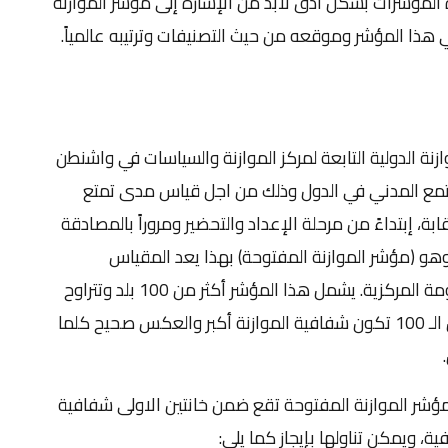
 المؤشرات بشكل أدق لابد من الإشارة إلى مؤشر الموازنة
 هذا المؤشر وموقعه من حيث التصنيفات وترتيبه عالمياً.
نة الدولية التابعة لمركز الموازنة والسياسات في واشنطن
لمجتمع المدني في الدول وذلك من اجل قياس مدى تمتع
بة، إبتداءً من مرحلة الإعداد والتحضير ومروراً بالمصادقة
، وهو (مؤشر الموازنة المفتوحة) بهذا يعد المقياس
المستقل الوحيد في العالم لشفافية موازنة الحكومة المركزية. يشمل هذا المؤشر أكثر من 100 بلد وتتراوح
قيمته ما بين (صفر -100) وكلما تقترب النتيجة من الـ 100 تكون شفافية الموازنة أكبر والعكس صحيح كلما
ؤشر الموازنة المفتوحة تقع ضمن خانتين الاولى شفافية
فية، ويمكن تناولها بإيجاز كما يلي: