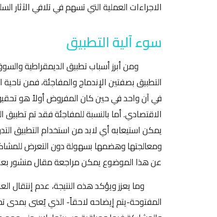
الاجراءات العملية التي تسهم في تلافي الآثار السل
سوء آلية التطبيق
ومن أبرز أسباب تطبيق الديمقراطية والسوق شك
التطبيق بصفتين الإندماج والمفاجئة، فمن ناحية 
في آن واحد في حين كان المفروض أولاً هو تحقيق
الاقتصادي. أما بالنسبة للمفاجئة فقد تم تطبيق
يمكن استيعابه أي لابد من استخدام التطبيق التدريج
ومعالجتها وهضمها بسهولة دون التعرض للمشاكل ا
عن هذا الموضوع يمكن مراجعة مقال منشور بعنوان" 
وما يعزز ويؤكد هذه النتيجة، عدم إنتقال العراق 
المفتوحة-يتم إيضاحه لاحقاً- الذي يُعنى بمدى تمت