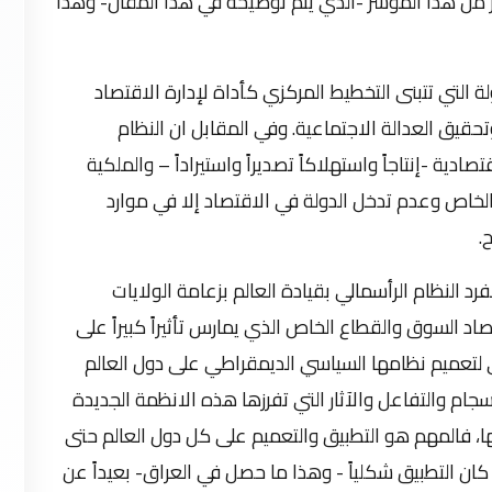
ير من هذا المؤشر -الذي يتم توضيحه في هذا المقال- وهذا
تي تتبنى التخطيط المركزي كأداة لإدارة الاقتصاد
تحقيق العدالة الاجتماعية. وفي المقابل ان النظام
ادية -إنتاجاً واستهلاكاً تصديراً واستيراداً – والملكية
الخاص وعدم تدخل الدولة في الاقتصاد إلا في موارد
.
 تفكك الاتحاد السوفيتي عام 1991 انفرد النظام الرأسمالي بقيادة العالم بزعامة الولايات
صاد السوق والقطاع الخاص الذي يمارس تأثيراً كبيراً على
 لتعميم نظامها السياسي الديمقراطي على دول العالم
جام والتفاعل والآثار التي تفرزها هذه الانظمة الجديدة
ا، فالمهم هو التطبيق والتعميم على كل دول العالم حتى
كان التطبيق شكلياً - وهذا ما حصل في العراق- بعيداً عن