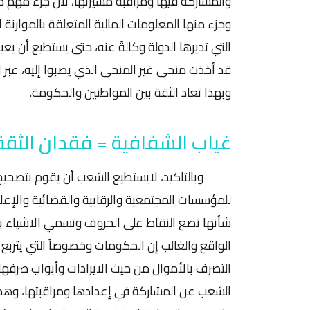
والمشاركة فيها ومراقبة مسيرتها، لان جزء مهم 
وجزء منها المعلومات المالية المتعلقة بالموازنة ا
التي تديرها الدولة وكالةً عنه، حتى يستطيع أن يع
قد أخذت منحى غير المنحى الذي يصبوا إليه، عبر ال
وبهذا تعاد الثقة بين المواطنين والحكومة.
غياب الشفافية = فقدان الثقة
وبالتاكيد، لايستطيع الشعب أن يقوم بتصحيح مسي
للمؤسسات المجتمعية والرقابية والقضائية والإع
شأنها تضع النقاط على الحروف وتسمي الاشياء بم
الواقع والغالب إن الحكومات وخصوصاً التي يتربع ع
التصرف بالأموال من حيث الايرادات وأبواب صرفها
الشعب عن المشاركة في إعدادها ومراقبتها، وهذا