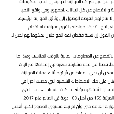
اً من قبل شراكة الموازنة الدولية، إن أغلب الحكومات
ة والافصاح عن كل البيانات للجمهور. وفي واقع الأمر،
7% من سكان العالم لا تتاح لهم الفرصة للوصول إلى وثائق الموازنة الرئيسية،
لتي تتيح القدرة للمواطنين لفهم ومراقبة استخدام
 القول إن نسبة فقدان ثقة المواطنين بحكوماتهم تصل لـ
صح عن المعلومات المالية بالوقت المناسب وهذا ما
، فضلاً عن عدم مشاركة شعبه في إعدادها عبر آليات
كن أن يدلي المواطنون بآرائهم أثناء عملية الموازنة،
ال على ذلك الاحتجاجات الشعبية التي حصلت اخيراً في
فقدان الثقة هو مؤشر مدركات الفساد العالمي الذي
تصدره منظمة الشفافية العالمية وإحتلال العراق المرتبة 169 من أصل 180 دولة في العالم عام 2017.
وازنة العامة حتى وأن لم تبلغ مستوى الطموح لكنها أفضل