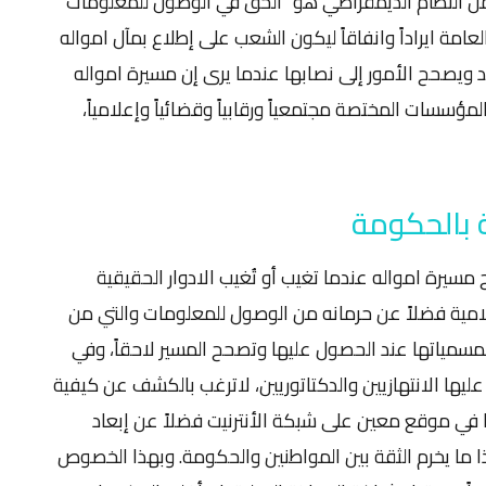
من النظام الديمقراطي هو "الحق في الوصول للمعلومات"
لعامة ايراداً وانفاقاً ليكون الشعب على إطلاع بمآل امواله
يد ويصحح الأمور إلى نصابها عندما يرى إن مسيرة امواله
مؤسسات المختصة مجتمعياً ورقابياً وقضائياً وإعلامياً،
 بالحكومة
رة امواله عندما تغيب أو تُغيب الادوار الحقيقية
لامية فضلاً عن حرمانه من الوصول للمعلومات والتي من
سمياتها عند الحصول عليها وتصحح المسير لاحقاً، وفي
ليها الانتهازيين والدكتاتوريين، لاترغب بالكشف عن كيفية
 في موقع معين على شبكة الأنترنيت فضلاً عن إبعاد
 ما يخرم الثقة بين المواطنين والحكومة. وبهذا الخصوص