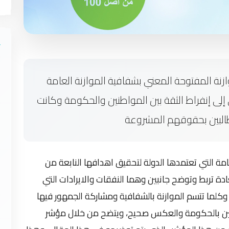
زنة المفتوحة المعني بشفافية الموازنة العامة
 إلى إنفراط الثقة بين المواطنين والحكومة وكانت
مطالبين بحقوقهم المشروعة
ة التي تعتمدها الدولة لتحقيق اهدافها النابعة من
دة تربط وتوضح جانبين وهما النفقات والايرادات التي
وكلما تتسم الموازنة بالشفافية ومشاركة الجمهور فيها
اطنين بالحكومة والعكس صحيح، ويتضح من خلال مؤشر