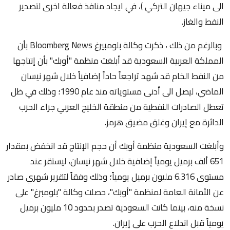
الى ميناء جيهان التركي )، في ايجاد منافذ فعالة اخرى لتصدير
النفط والغاز.
وبالرغم من ذلك ، ذكرت وكالة بلومبيرغ Bloomberg News بأن
المملكة العربية السعودية قد أبلغت منظمة "أوبك" بأن إنتاجها
من النفط الخام قد شهد تراجعاً حاداً إضافياً خلال شهر نيسان
الماضي، ليصل الى أدنى مستوياته منذ عام 1990؛ وذلك في ظل
تعطل الصادرات النفطية من منطقة الخليج العربي جراء الحرب
الدائرة مع إيران وغلق مضيق هرمز.
وأبلغت السعودية منظمة أوبك أن حجم الإنتاج قد انخفض بمقدار
651 ألف برميل يومياً إضافية خلال شهر نيسان، ليستقر عند
مستوى 6.316 مليون برميل يومياً؛ وذلك وفقاً لتقرير شهري صادر
عن الأمانة العامة لمنظمة "أوبك"، حصلت وكالة "بلومبرغ" على
نسخة منه، بينما كانت السعودية تصدر بحدود 10 مليون برميل
يومياً قبل اندلاع الحرب على إيران.