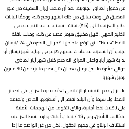
من حقول العراق الجنوبية، بعد أن منعت إيران السفينة من عبور
المضيق في وقت سابق من ذلك الشهر. ومع ذلك، ووفقًا لبيانات
نظام التعريف الآلي (AIS)، بقيت السفينة عالقة لايم عدة في
الخليج العربي، قبيل مضيق هرمز. فضلا عن ذلك، وصلت ناقلة
النفط "هيلغا" التي ترفع علم جزر القمر الى البصرة في 24 /نيسان.
ويبدو أن السفينة قد غادرت مضيق هرمز في نهاية شهر نيسان أو
بداية شهر آيار. واعلن العراق انه صدر خلال شهر آيار الماضي
حوالي عشرة ملايين برميل بعد ان كان يصدر ما يزيد عن 90 مليون
برميل شهريا.
ولا يزال عدم الاستقرار الإقليمي يُعقّد قدرة العراق على تصدير
النفط، ولا سيما وأن البلاد تفتقر الى أسطولها الخاص وتعتمد
على ناقلات نفط أجنبية، والتي تتخوف من الهجمات الأمنية
وتكاليف التأمين. وفي 18 /نيسان، أعلنت وزارة النفط العراقية
استئناف الإنتاج في جميع الحقول، لكن من غير الواضح ما إذا