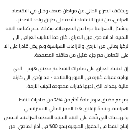
ويكشف الصراع الحالي عن مواطن ضعف وخلل في الاقتصاد
العراقي، من بينها الاعتماد بشدة على طريق واحد للتصدير .
وتشكل الجغرافيا جزءا من المعوقات، وكذلك عدم كفاءة البنية
التحتية. اذ انه حتى قبل الصراع ، كان خط الانابيب العراقي الى
تركيا يعاني من التردي والنزاعات السياسية ولم يكن قادرا على الا
على التعامل مع جزء ضئيل من طاقته المصممة.
إن اعتماد العراق على صادرات النفط عبر مضيق هرمز – الذي
يواجه عقبات كبيرة في المرور والملاحة - قد يؤدي الى كارثة
مالية لبغداد، التي لديها خيارات محدودة لتجنب الأزمة.
يمر عبر مضيق هرمز عادةً أكثر من 94% من صادرات النفط
العراقية. ونتيجةً لإغلاق هذا الممر المائي الاستراتيجي
والهجمات التي شُنت على البنية التحتية النفطية العراقية، انخفض
إنتاج النفط في الحقول الجنوبية بنحو 80% في آذار الماضي، من