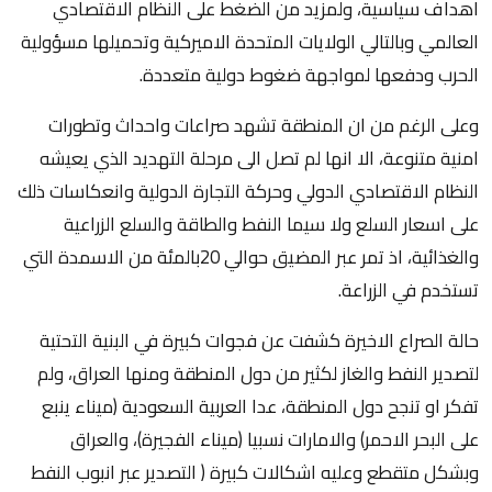
اهداف سياسية، ولمزيد من الضغط على النظام الاقتصادي
العالمي وبالتالي الولايات المتحدة الاميركية وتحميلها مسؤولية
الحرب ودفعها لمواجهة ضغوط دولية متعددة.
وعلى الرغم من ان المنطقة تشهد صراعات واحداث وتطورات
امنية متنوعة، الا انها لم تصل الى مرحلة التهديد الذي يعيشه
النظام الاقتصادي الدولي وحركة التجارة الدولية وانعكاسات ذلك
على اسعار السلع ولا سيما النفط والطاقة والسلع الزراعية
والغذائية، اذ تمر عبر المضيق حوالي 20بالمئة من الاسمدة التي
تستخدم في الزراعة.
حالة الصراع الاخيرة كشفت عن فجوات كبيرة في البنية التحتية
لتصدير النفط والغاز لكثير من دول المنطقة ومنها العراق، ولم
تفكر او تنجح دول المنطقة، عدا العربية السعودية (ميناء ينبع
على البحر الاحمر) والامارات نسبيا (ميناء الفجيرة)، والعراق
وبشكل متقطع وعليه اشكالات كبيرة ( التصدير عبر انبوب النفط