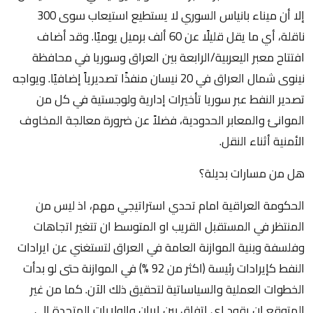
إلا أن ميناء بانياس السوري لا يستطيع استيعاب سوى 300
ناقلة، أي ما يقل قليلًا عن 60 ألف برميل يوميًا. وقد أضاف
افتتاح معبر اليعربية/الرابعة بين العراق وسوريا في محافظة
نينوى شمال العراق في 20 نيسان منفذًا تصديرياً إضافيًا. ويواجه
تصدير النفط عبر سوريا تأخيرات إدارية ولوجستية في كل من
الموانئ والمعابر الحدودية، فضلاً عن ضرورة معالجة المخاوف
الأمنية أثناء النقل.
هل من مسارات بديلة؟
الحكومة العراقية امام تحدي استراتيجي مهم، اذ ليس من
المنتظر في المستقبل القريب او المتوسط ان تتغير اتجاهات
وفلسفة وبنية الموازنة العامة في العراق لتستغني عن ايرادات
النفط كإيرادات رئيسة (اكثر من 92 %) في الموازنة حتى لو بدأت
الخطوات العملية والسياساتية لتحقيق ذلك الآن. كما من غير
المتوقع ان يقود اي اتفاق بين ايران والولايات المتحدة الى