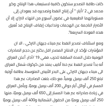
كانت طاقة التصدير ستكون كافية لاستيعاب هذا الإنتاج. وكرر
محمد في 2 /أيار: " أن إنتاج النفط وتصديره قد يعودان إلى
مستوياتهما الطبيعية في غضون أسبوع من انتهاء النزاع، إلا أن
الأضرار الناجمة عن الهجمات وتداعيات إيقاف الإنتاج قد تُعيق
هذه العودة السريعة".
ومع استئناف تصدير النفط عبر ميناء جيهان التركي ، الا ان
المؤشرات تؤكد ان الانتاج المصدر اقل بكثير عن حجم الصادرات
اليومية خلال المدة السابقة للحرب. ففي 19 /آذار، أعلن العراق
أنه بدأ تصدير النفط عبر خط أنابيب يمتد من كركوك شمال العراق
الى ميناء جيهان التركي على البحر الأبيض المتوسط، بطاقة أولية
تبلغ 250 ألف برميل يومياً. مع ذلك، بلغت الصادرات عبر هذا
المسار في أوائل أيار حوالي 200 ألف برميل يوميًا. ويأمل العراق
في زيادة صادراته عبر هذا المسار إلى 650 ألف برميل يوميًا، منها
250 ألف برميل يوميًا من الحقول الشمالية و400 ألف برميل يوميًا