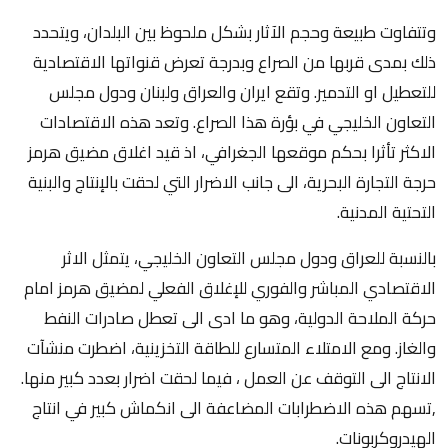
وتتفاوت طبيعة وحجم الآثار بشكل ملحوظ بين البلدان، ويتحدد
ذلك بمدى قربها من الصراع وبدرجة تعرض قنواتها الاقتصادية
للتعطيل او التدمير. وتقع ايران والعراق ولبنان ودول مجلس
التعاون الخليجي في بؤرة هذا الصراع. وتعد هذه الاقتصادات
الاكثر تأثرا بحكم موقعها الجغرافي، اذ قيد اغلاق مضيق هرمز
حرجة التجارة البحرية، الى جانب الاضرار التي لحقت بالإنتاج والبنية
التحتية المدنية.
بالنسبة للعراق ودول مجلس التعاون الخليجي، يتمثل الاثر
الاقتصادي المباشر والفوري للإغلاق الفعلي لمضيق هرمز امام
حركة الملاحة الدولية، وهو ما ادى الى تعطل صادرات النفط
والغاز. ومع الامتلاء المتسارع للطاقة التخزينية، اضطرت منشآت
الانتاج الى التوقف عن العمل ، فيما لحقت اضرار بعدد كبير منها.
,تسهم هذه الاضطرابات المضاعفة الى انكماش كبير في انتاج
الهيدروكربونات.