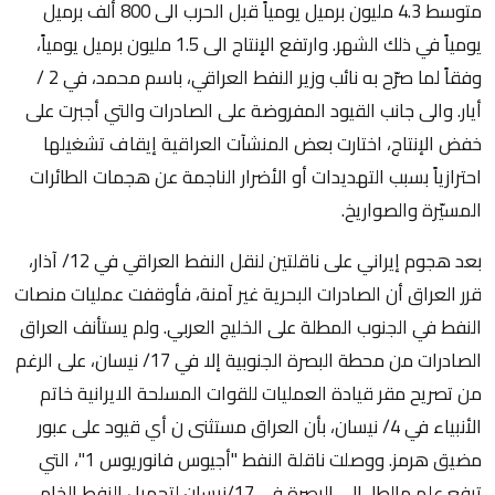
متوسط 4.3 مليون برميل يومياً قبل الحرب الى 800 ألف برميل
يومياً في ذلك الشهر. وارتفع الإنتاج الى 1.5 مليون برميل يومياً،
وفقاً لما صرّح به نائب وزير النفط العراقي، باسم محمد، في 2 /
أيار. والى جانب القيود المفروضة على الصادرات والتي أجبرت على
خفض الإنتاج، اختارت بعض المنشآت العراقية إيقاف تشغيلها
احترازياً بسبب التهديدات أو الأضرار الناجمة عن هجمات الطائرات
المسيّرة والصواريخ.
بعد هجوم إيراني على ناقلتين لنقل النفط العراقي في 12/ آذار،
قرر العراق أن الصادرات البحرية غير آمنة، فأوقفت عمليات منصات
النفط في الجنوب المطلة على الخليج العربي. ولم يستأنف العراق
الصادرات من محطة البصرة الجنوبية إلا في 17/ نيسان، على الرغم
من تصريح مقر قيادة العمليات للقوات المسلحة الايرانية خاتم
الأنبياء في 4/ نيسان، بأن العراق مستثنى ن أي قيود على عبور
مضيق هرمز. ووصلت ناقلة النفط "أجيوس فانوريوس 1"، التي
ترفع علم مالطا، الى البصرة في 17/نيسان لتحميل النفط الخام