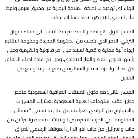
انهاء اي تهديدات لحركة الملاحة البحرية عبر مضيق هرمز. ولهذا،
فأن التحدي الابرز هو ايجاد مسارات بديلة:
المسار الاول: هو تصدير النفط عبر خط الانابيب الى ميناء جيهان
التركي، الامر الذي يتطلب من الحكومة الجديدة وحكومة الاقليم
ايجاد آلية عملية واقعية تستند على اطر قانونية وتنظيمية وعلى
رأسها قانون النفط والغاز الاتحادي. ومن ثم اعادة احياء الاتفاق
بين بغداد وانقرة لتصدير النفط وفق صيغ تجارية اوسع بين
البلدين.
المسار الثاني: مع دخول العلاقات العراقية السعودية منحدرا
خطيرا عقب استهداف العربية السعودية بعشرات المسيرات
والصواريخ من الاراضي العراقية من قبل ما تسمى " فصائل
المقاومة" في الحرب الاخيرة بين الولايات المتحدة واسرائيل من
جانب واسرائيل من جانب اخر، الا ان الموقف الرسمي للعراق
الرافض لهذه الهجمات ربما يمهد الطريق لتصحيح المسار واعادة