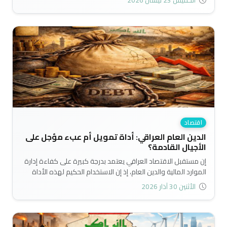
الخميس 23 نيسان 2026
علمية ومدروسة..
اقتصاد
الدين العام العراقي: أداة تمويل أم عبء مؤجل على
الأجيال القادمة؟
إن مستقبل الاقتصاد العراقي يعتمد بدرجة كبيرة على كفاءة إدارة
الموارد المالية والدين العام، إذ إن الاستخدام الحكيم لهذه الأداة
يمكن أن يدعم التنمية الاقتصادية، بينما يؤدي سوء إدارتها إلى
الأثنين 30 آذار 2026
تحميل الأجيال القادمة أعباء مالية قد تحد من فرص النمو
والاستقرار في المستقبل..