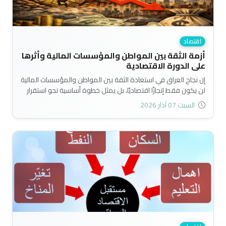
اقتصاد
أزمة الثقة بين المواطن والمؤسسات المالية وأثرها
على الدورة الاقتصادية
إن نجاح العراق في استعادة الثقة بين المواطن والمؤسسات المالية
لن يكون فقط إنجازًا اقتصاديًا، بل يمثل خطوة أساسية نحو استقرار
اجتماعي وسياسي طويل الأمد، قادر على دعم المستقبل
السبت 07 آذار 2026
الاقتصادي للبلاد..