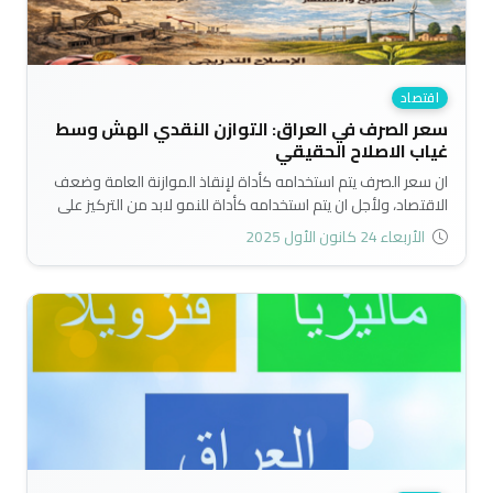
اقتصاد
سعر الصرف في العراق: التوازن النقدي الهش وسط
غياب الاصلاح الحقيقي
ان سعر الصرف يتم استخدامه كأداة لإنقاذ الموازنة العامة وضعف
الاقتصاد، ولأجل ان يتم استخدامه كأداة للنمو لابد من التركيز على
اعتباره كنتيجة للإصلاح الاقتصادي لا كبداية وفق خطة مدروسة
الأربعاء 24 كانون الأول 2025
بعناية..