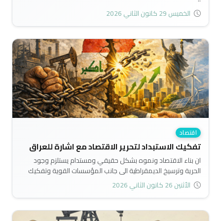
الخميس 29 كانون الثاني 2026
اقتصاد
تفكيك الاستبداد لتحرير الاقتصاد مع اشارة للعراق
ان بناء الاقتصاد ونموه بشكل حقيقي ومستدام يستلزم وجود
الحرية وترسيخ الديمقراطية الى جانب المؤسسات القوية وتفكيك
الاستبداد بمختلف أنواعه. ومن هنا فإن مستقبل الاقتصاد العراقي
الأثنين 26 كانون الثاني 2026
مرهون بمدى قدرة البلد على تفكيك الاستبداد وتجذير الحرية
والديمقراطية وتعزيز المؤسساتية، بوصفها المستلزمات الضرورية
لبناء اقتصاد عراقي حقيقي ومستدام. ان بقاء الاقتصاد العراقي