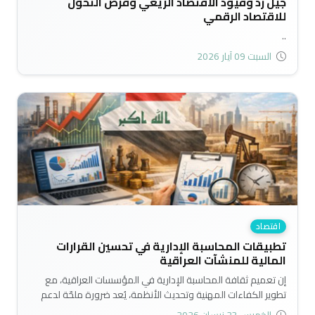
جيل زد وقيود الاقتصاد الريعي وفرص التحوّل
للاقتصاد الرقمي
..
السبت 09 آيار 2026
اقتصاد
تطبيقات المحاسبة الإدارية في تحسين القرارات
المالية للمنشآت العراقية
إن تعميم ثقافة المحاسبة الإدارية في المؤسسات العراقية، مع
تطوير الكفاءات المهنية وتحديث الأنظمة، يُعد ضرورة ملحّة لدعم
النمو الاقتصادي وتحقيق تنمية مستدامة قائمة على قرارات مالية