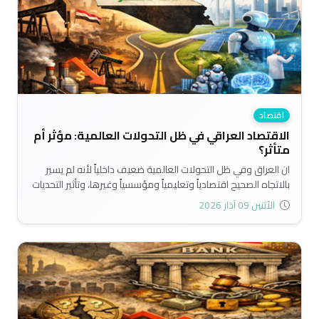
اقتصاد
الاقتصاد العراقي في ظل التحولات العالمية: مؤثر أم
متأثر؟
ان العراق وفي ظل التحولات العالمية ضعيف داخلياً لأنه لم يسير
بالاتجاه الصحيح اقتصادياً وتعليمياً ومؤسسياً وغيرها، وتأثير التحديات
الخارجية سيكون كبيراً، مما يعني انه سيكون متأثراً لا مؤثر، غير انه
الأثنين 09 آذار 2026
يمكن أن يكون مؤثراً على المستوى الاقليمي بشكل ما إذا ما عمل
على اصلاح العامل الداخلي وذلك لامتلاك لموقعه الجغرافي
وامتلاكه احتياطيات كبيرة اضافة لحجم سكانه..