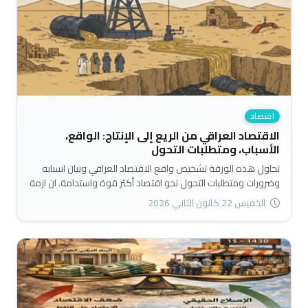
أسير الاستبداد يعني استدامة الادمان النفطي واستمرار الصدمات
الاقتصادية والاجتماعية والسياسية..
اقتصاد
الاقتصاد العراقي من الريع إلى الإنتاج: الواقع،
الأسباب، ومتطلبات التحول
تحاول هذه الورقة تشخيص واقع الاقتصاد العراقي وبيان اسبابه
وضرورات ومتطلبات التحول نحو اقتصاد أكثر قوة واستدامة. ان ازمة
الاقتصاد العراقي لا تتعلق بالموارد بقدر ما تتعلق بالثقافة
الخميس 22 كانون الثاني 2026
والمؤسسات والنظام الاقتصادي. حيث يمتلك العراق الكثير من
الموارد، خصوصاً النفطية التي جعلته يحتل مراتب متقدمة عالمياً؛ إلا
أنه لازال اقتصاداً ضعيفاً هشاً وعرضة للصدمات الخارجية..