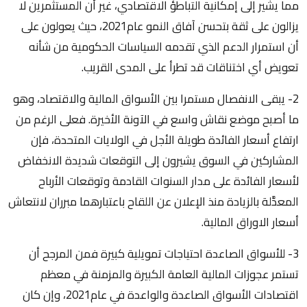
مما يشير إلى إمكانية التباطؤ الاقتصادي، غير أن المستثمرين لا
يزالون على ثقة بتحسن آفاق النمو عام2021، حيث يعولون على
أن استمرار الدعم الذي تقدمه السياسات الحكومية من شأنه
تعويض أي اختناقات قد تطرأ على المدى القريب.
2- يبقى الانفصال مستمرا بين الأسواق المالية والاقتصاد، وهو
ما أصبح موضع نقاش واسع في الآونة الأخيرة. فعلى الرغم من
ارتفاع أسعار الفائدة طويلة الأجل في الولايات المتحدة، فإن
المشاركين في السوق يشيرون إلى التوقعات شديدة الانخفاض
لأسعار الفائدة على مدار السنوات القادمة وتوقعات الأرباح
المعدَّلة بالزيادة منذ الإعلان عن اللقاح باعتبارهما مبرران لانتعاش
أسعار الاوراق المالية.
3- للأسواق الصاعدة احتياجات تمويلية كبيرة فمن المرجح أن
تستمر عجوزات المالية العامة الكبيرة والمزمنة في معظم
اقتصادات الأسواق الصاعدة والواعدة في عام2021، وإن كان