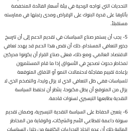
التحديات التي تواجه الربحية في بيئة أسعار الفائدة المنخفضة
بآثارها على قدرة البنوك على الإقراض ومدى رغبتها في ممارسته
مستقبلاً.
5- يجب أن يستمر صناع السياسات في تقديم الدعم إلى أن تترسخ
جذور التعافي المستدام، ذلك أن نقص هذا الدعم قد يهدد تعافي
الاقتصاد العالمي. ومع ذلك، فعلى صناع القرار أن يكونوا مدركين
لمخاطر حدوث تصحيح في الأسواق إذا ما قام المستثمرون
بإعادة تقييم مفاجئة لاحتمالات النمو أو الآفاق المتوقعة
للسياسات ففي ظل التعافي الذي لا يزال وليدا، والتضخم الذي لا
يزال من المتوقع أن يظل مكبوحا، ينتَظر أن تحتفظ السياسة
النقدية بطابعها التيسيري لسنوات قادمة.
6- يتعين الحفاظ على السياسة النقدية التيسيرية، وضمان تقديم
سيولة داعمة لقطاعي الأسر والشركات، والوقاية من المخاطر
المالية ذلك أن عدم اتخاذ الإجراءات الكافية من خلال السياسات