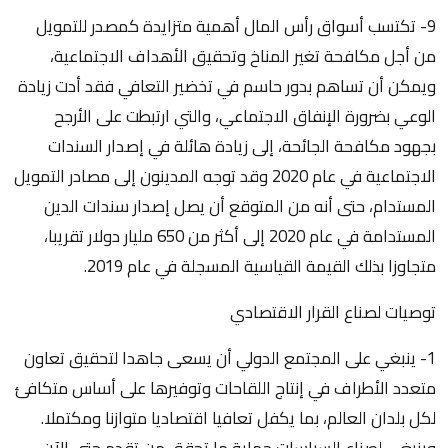
9- تكتسب أسواق رأس المال أهمية متزايدة كمصدر للتمويل
من أجل مكافحة تغير المناخ وتحقيق الأهداف الاجتماعية،
ويمكن أن تساهم بدور حاسم في تخضير التعافي فقد أدت زيادة
الوعي بضرورة الإنفاق الاجتماعي، والتي ارتبطت على الأرجح
بجهود مكافحة الجائحة، إلى زيادة هائلة في إصدار السندات
الاجتماعية في عام 2020 وقد توجه المدينون إلى مصادر التمويل
المستدام، حتى أنه من المتوقع أن يصل إصدار سندات الدين
المستدامة في عام 2020 إلى أكثر من 650 مليار دولار تقريبا،
متجاوزا بذلك القيمة القياسية المسجلة في عام 2019.
توصيات لصناع القرار الاقتصادي
1- ينبغي على المجتمع الدولي أن يسعى جاهدا لتحقيق تعاون
متعدد الأطراف في إنتاج اللقاحات وتوفيرها على أساس متكافئ
لكل بلدان العالم، بما يكفل تعافيا اقتصاديا متوازنا ومكتملا.
وينبغي لصناع السياسات حماية ما تحقق من تقدم حتى الآن