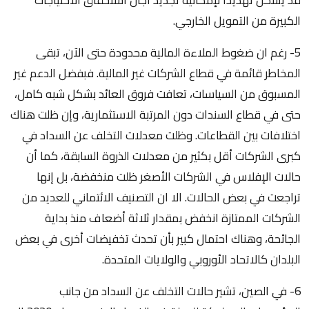
الكبيرة من التمويل الخارجي.
5- رغم ان ضغوط الملاءة المالية محدودة حتى الآن، تبقى
المخاطر قائمة في قطاع الشركات غير المالية. فبفضل الدعم غير
المسبوق من السياسات، تعافت فروق العائد بشكل شبه كامل،
حتى في قطاع السندات دون المرتبة الاستثمارية، وإن ظلت هناك
اختلافات بين القطاعات. وظلت معدلات التخلف عن السداد في
كبرى الشركات أقل بكثير من معدلات الذروة السابقة، كما أن
حالات الإفلاس في الشركات الأصغر ظلت منخفضة، بل إنها
تراجعت في بعض الحالات. الا ان التصنيف الائتماني للعديد من
الشركات الممتازة انخفض بمقدار ثلاثة أضعاف منذ بداية
الجائحة، وهناك احتمال كبير بأن تحدث تخفيضات أخرى في بعض
البلدان كالاتحاد الأوروبي والولايات المتحدة.
6- في الصين، تشير حالات التخلف عن السداد من جانب