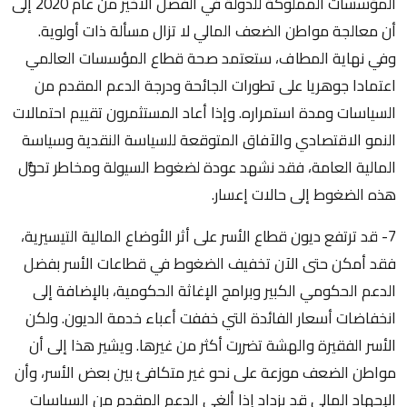
المؤسسات المملوكة للدولة في الفصل الاخير من عام 2020 إلى
أن معالجة مواطن الضعف المالي لا تزال مسألة ذات أولوية.
وفي نهاية المطاف، ستعتمد صحة قطاع المؤسسات العالمي
اعتمادا جوهريا على تطورات الجائحة ودرجة الدعم المقدم من
السياسات ومدة استمراره. وإذا أعاد المستثمرون تقييم احتمالات
النمو الاقتصادي والآفاق المتوقعة للسياسة النقدية وسياسة
المالية العامة، فقد نشهد عودة لضغوط السيولة ومخاطر تحوُّل
هذه الضغوط إلى حالات إعسار.
7- قد ترتفع ديون قطاع الأسر على أثر الأوضاع المالية التيسيرية،
فقد أمكن حتى الآن تخفيف الضغوط في قطاعات الأسر بفضل
الدعم الحكومي الكبير وبرامج الإغاثة الحكومية، بالإضافة إلى
انخفاضات أسعار الفائدة التي خففت أعباء خدمة الديون. ولكن
الأسر الفقيرة والهشة تضررت أكثر من غيرها. ويشير هذا إلى أن
مواطن الضعف موزعة على نحو غير متكافئ بين بعض الأسر، وأن
الإجهاد المالي قد يزداد إذا ألغي الدعم المقدم من السياسات