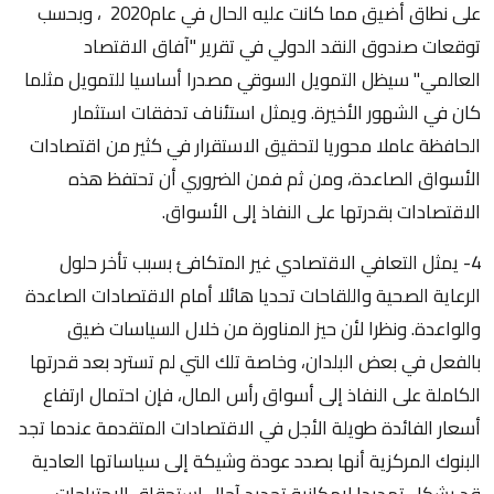
على نطاق أضيق مما كانت عليه الحال في عام2020 ، وبحسب
توقعات صندوق النقد الدولي في تقرير "آفاق الاقتصاد
العالمي" سيظل التمويل السوقي مصدرا أساسيا للتمويل مثلما
كان في الشهور الأخيرة. ويمثل استئناف تدفقات استثمار
الحافظة عاملا محوريا لتحقيق الاستقرار في كثير من اقتصادات
الأسواق الصاعدة، ومن ثم فمن الضروري أن تحتفظ هذه
الاقتصادات بقدرتها على النفاذ إلى الأسواق.
4- يمثل التعافي الاقتصادي غير المتكافئ بسبب تأخر حلول
الرعاية الصحية واللقاحات تحديا هائلا أمام الاقتصادات الصاعدة
والواعدة. ونظرا لأن حيز المناورة من خلال السياسات ضيق
بالفعل في بعض البلدان، وخاصة تلك التي لم تسترد بعد قدرتها
الكاملة على النفاذ إلى أسواق رأس المال، فإن احتمال ارتفاع
أسعار الفائدة طويلة الأجل في الاقتصادات المتقدمة عندما تجد
البنوك المركزية أنها بصدد عودة وشيكة إلى سياساتها العادية
قد يشكل تهديدا لإمكانية تجديد آجال استحقاق الاحتياجات