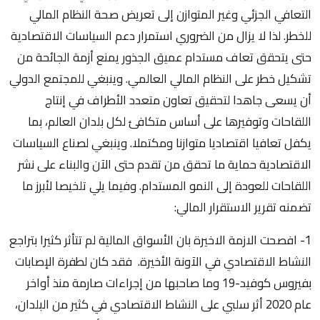
التعافي الجزئي وغير المتوازن إلى تعريض صحة النظام المالي
للخطر. لذا لا يزال من الضروري استمرار دعم السياسات الاقتصادية
حتى يتحقق تعاف مستدام عميق الجذور يمنع أزمة الجائحة من
تشكيل خطر على النظام المالي العالمي. وينبغي للمجتمع الدولي
أن يسعى جاهدا لتحقيق تعاون متعدد الأطراف في إنتاج
اللقاحات وتوفيرها على أساس متكافئ لكل بلدان العالم، بما
يكفل تعافيا اقتصاديا متوازنا ومكتملا. وينبغي لصناع السياسات
الاقتصادية حماية ما تحقق من تقدم حتى الآن والبناء على نشر
اللقاحات للعودة إلى النمو المستدام. وفيما يلي تلخيصا لأبرز ما
تضمنه تقرير الاستقرار المالي:
1- افصحت الازمة الاخيرة بان الأسواق المالية لم تتأثر كثيرا بتراجع
النشاط الاقتصادي في الآونة الأخيرة. فقد كان لطفرة الإصابات
بفيروس كوفيد-19 وما صاحبها من إجراءات صارمة منذ أواخر
عام 2020 أثر سلبي على النشاط الاقتصادي في كثير من البلدان،