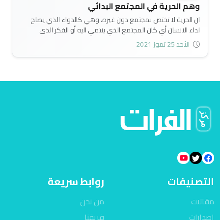
وهم الحرية في المجتمع البدائي
ان الحرية لا تختص بمجتمع دون غيره، وهي كالدواء الذي يصلح
لداء الانسان أي كان المجتمع الذي ينتمي اليه أو الفكر الذي
يحمله، بشرط ان يكون مستعدا لتجرع مرارته، والانتظام على شروط
الأحد 25 تموز 2021
تناوله، ومن يهمل ذلك لن يكتب له الشفاء من المرض، كذلك
الحرية تجول بين الأمم والشعوب، وتتوارثها الأجيال، ولا تستقر
ويخضر عودها الا في المجتمعات التي تكون مستعدة لتلقي هباتها،
وتحمل ضريبة تطويرها وحمايتها، لذا تجدها في بعض المجتمعات
قد ترسخت وحققت النجاح والتقدم، فيما بقيت لدى مجتمعات
أخرى مجرد لقلقة لسان، ومظاهر شكلية فارغة من أي معنى
حقيقي..
التصنيفات
روابط سريعة
مقالات
من نحن
اصدارات
فريقنا