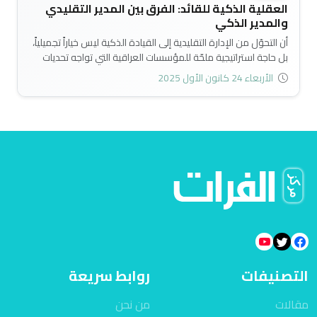
العقلية الذكية للقائد: الفرق بين المدير التقليدي
والمدير الذكي
أن التحوّل من الإدارة التقليدية إلى القيادة الذكية ليس خياراً تجميلياً،
بل حاجة استراتيجية ملحّة للمؤسسات العراقية التي تواجه تحديات
متزايدة على المستويات الإدارية والتقنية والاقتصادية. فالقائد
الأربعاء 24 كانون الأول 2025
الذكي اليوم يمثل حجر الأساس في بناء مؤسسة قادرة على الابتكار
واتخاذ القرار السليم، وقادرة على فهم الواقع المتغيّر واستثمار
الطاقات البشرية بصورة فعّالة..
التصنيفات
روابط سريعة
مقالات
من نحن