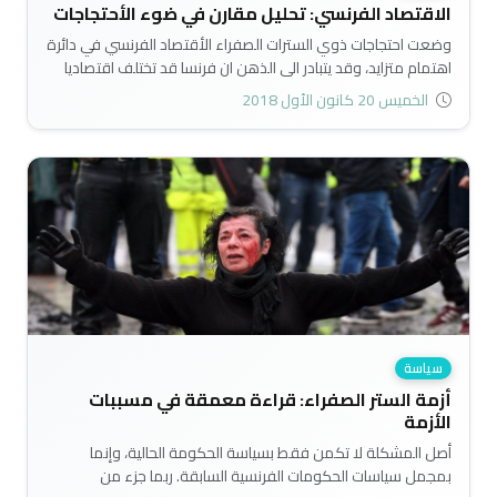
الاقتصاد الفرنسي: تحليل مقارن في ضوء الأحتجاجات
وضعت احتجاجات ذوي السترات الصفراء الأقتصاد الفرنسي في دائرة
اهتمام متزايد، وقد يتبادر الى الذهن ان فرنسا قد تختلف اقتصاديا
عن نظيراتها من الدول المتقدمة اختلافا جوهريا، او واجهت
الخميس 20 كانون الأول 2018
مشكلات فريدة. وجاءت هذه المقالة نتيجة لفحص خصائص رئيسة
في الأقتصاد الفرنسي بالمقارنة مع المانيا وبريطانيا واليابان اضافة
الى الولايات المتحدة. ولا يتجاوز القصد محاولة لتجميع وتنسيق
حقائق تعبر عنها البيانات قد تساعد على فهم أفضل للحراك السياسي
الحالي والمحتمل..
سياسة
أزمة الستر الصفراء: قراءة معمقة في مسببات
الأزمة
أصل المشكلة لا تكمن فقط بسياسة الحكومة الحالية، وإنما
بمجمل سياسات الحكومات الفرنسية السابقة. ربما جزء من