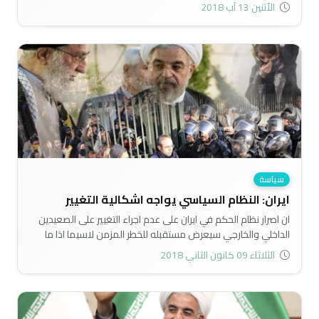
من صلاحية المرشد الاعلى لا سيما ما يتعلق بإعادة اجراء التفاوض
الأثنين 13 آب 2018
مع الولايات المتحدة..
سياسة
ايران: النظام السياسي يواجه اشكالية التغيير
ان اصرار نظام الحكم في ايران على عدم اجراء التغيير على الصعيدين
الداخلي والخارجي سيعرض مستقبله للخطر المزمن لاسيما اذا ما
شهدت الاوضاع الاقتصادية والحريات السياسية تصعيدا اكبر في الايام
الثلاثاء 09 كانون الثاني 2018
والسنين القادمة..