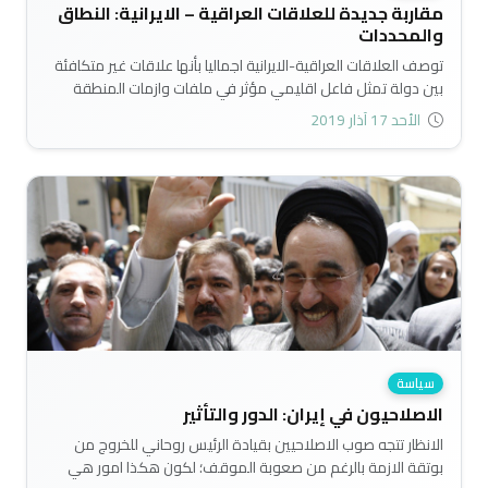
مقاربة جديدة للعلاقات العراقية – الايرانية: النطاق
والمحددات
توصف العلاقات العراقية-الايرانية اجماليا بأنها علاقات غير متكافئة
بين دولة تمثل فاعل اقليمي مؤثر في ملفات وازمات المنطقة
وهي طرف بصراع اقليمي ودولي، واخرى دولة اقل ما توصف به
الأحد 17 آذار 2019
انها تعاني ازمات عدة تشل كل قطاعات الحياة ومجالات السياسة
ولا يمكنها نفض غبارها..
سياسة
الاصلاحيون في إيران: الدور والتأثير
الانظار تتجه صوب الاصلاحيين بقيادة الرئيس روحاني للخروج من
بوتقة الازمة بالرغم من صعوبة الموقف؛ لكون هكذا امور هي