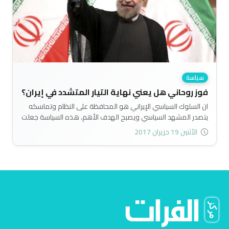
سياسة
فوز روحاني هل يعني نهاية التيار المتشدد في إيران؟
ان السلوك السياسي الإيراني هو المحافظة على النظام وتماسكه
يتصدر المشهد السياسي ويصبح الهدف الأهم، هذه السياسة جعلت
من الانتخابات مجرد عملية سياسية تجري بأوقاتها المحددة لتحقيق
الأثنين 19 حزيران 2017
هذا الهدف..