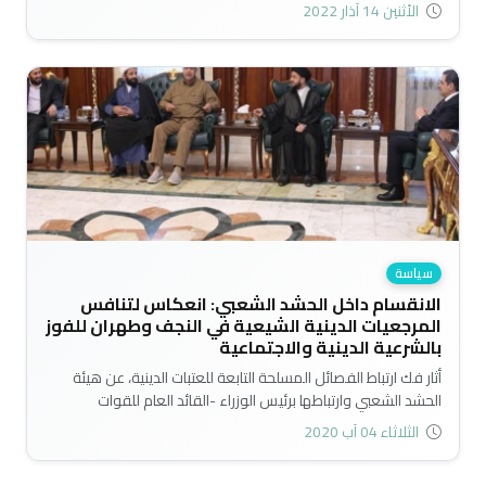
مفادها عدم احترام بلده من جاره الشرقي، ومثل هذه الرسالة غير
الأثنين 14 آذار 2022
المناسبة تهدد مصالح ايران الاستراتيجية داخل العراق..
سياسة
الانقسام داخل الحشد الشعبي: انعكاس لتنافس
المرجعيات الدينية الشيعية في النجف وطهران للفوز
بالشرعية الدينية والاجتماعية
أثار فك ارتباط الفصائل المسلحة التابعة للعتبات الدينية، عن هيئة
الحشد الشعبي وارتباطها برئيس الوزراء -القائد العام للقوات
المسلحة وفق الدستور العراقي – في نيسان الماضي حراكا متخفيا
الثلاثاء 04 آب 2020
من قبل بعض القيادات المهمة في الحشد الشعبي مثل هادي
العامري رئيس منظمة بدر ورئيس تحالف الفتح في مجلس النواب..