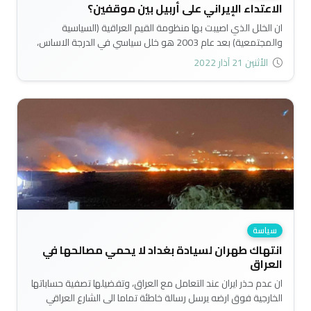
الاعتداء الإيراني على أربيل بين موقفين؟
ان الخلل الذي اصيبت بها منظومة القيم العراقية (السياسية
والمجتمعية) بعد عام 2003 هو خلل سياسي في الدرجة الاساس،
وتسرب لها نتيجة الانقسام وعدم الاستقرار السياسي الذي تعاني
الأثنين 21 آذار 2022
منه القوى السياسية العراقية منذ ما يقارب العقدين من الزمن،
وتكمن خطورة ذلك الخلل بعدم قدرة تلك القوى على معالجة
الاختلالات البنيوية التي اصيبت بها العملية السياسية والمجتمع
العراقي..
سياسة
انتهاك طهران لسيادة بغداد لا يحمي مصالحها في
العراق
ان عدم حذر ايران عند التعامل مع العراق، وتفضيلها تصفية حساباتها
الخارجية فوق ارضه يرسل رسالة خاطئة تماما الى الشارع العراقي