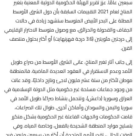
سبعين عامًا. عزز تقرير الهيئة الحكومية الدولية المعنية بتغير
المناخ لعام 2021 التقييمات السابقة بأن دول الشرق الأوسط
المطلة على البحر الأبيض المتوسط ستشهد زيادة في حالات
الجفاف والقحولة والحرائق، مع وصول متوسط الاحترار الإقليمي
إلى درجتين مئويتين (3.6 درجة فهرنهايت) أو أكثر بحلول منتصف
القرن.
إلى جانب آثار تغير المناخ، عانى الشرق الأوسط من صراع طويل
الأمد وعدم الاستقرار في العقود العديدة الماضية. فالمنطقة
موطن لأكثر من ستة عشر مليون لاجئ ونازح داخليًا، وقد عانت
من وجود جماعات مسلحة غير حكومية مثل الدولة الإسلامية في
العراق وسوريا (داعش)، وتتحمل بنشاط صراعًا طويل الأمد في
سوريا واليمن والسودان وأماكن أخرى. طوال تلك الصراعات،
قامت الحكومات والجهات الفاعلة غير الحكومية بشكل متكرر
بتسليح موارد المنطقة الشحيحة بالفعل، وخاصة المياه. وفي
الوقت الحالي، تقدر الأمم المتحدة أن أكثر من سبعين مليون فرد