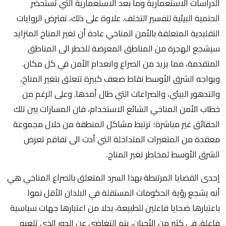
الدراسات الاستعمارية وما بعد الاستعمارية التي تستحضر
الحتمية البيئية لتفسير التخلف. علاوة على ذلك، تفترض الروايات
التقليدية المتعلقة بالأمن المناخي عادة أن تغير المناخ المتزايد
سيشجع الهجرة من المناطق المعرضة للخطر الى المناطق
المتقدمة، مما يزيد من الصراع وانعدام الأمن في كل مكان.
ويواجه الشرق الأوسط نقاط ضعف كبيرة تتعلق بتغير المناخ،
والتدهور البيئي، والصراعات التي طال أمدها. وعلى الرغم من
خطاب الأمن المناخي الشائع الاستخدام، فان المسارات بين تلك
الحقائق غير مباشرة؛ ترتبط مشاكل المنطقة من خلال مجموعة
معقدة من المتغيرات المتداخلة التي أدت الى تفاقم تعرض
الشرق الأوسط لمخاطر تغير المناخ.
إحدى القضايا المرتبطة بهذا السرد المتعلق بالصراع المناخي هي
أنه يشجع رؤية الحكومات المستقلة في البلدان الأقل نموا
باعتبارها ضحايا فاعلين للطبيعة، بدلا من اعتبارها جهات سياسية
فاعلة. في كثير من الأحيان، يتم التغاضي عن الدور الذي تلعبه