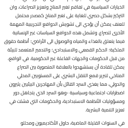
الخيارات السياسية في تفاقم تغير المناخ وتعزيز الصراعات. وان
التركيز بشكل حصري للغاية على تغير المناخ كمصدر محتمل
للعنف يمكن أن يؤدي الى تشويش الدوافع التجريبية المهمة
الأخرى للصراع. وتشمل هذه الدوافع السياسات غير الإنسانية
فيما يتعلق بالغذاء والمياه والوصول الى الأراضي؛ أنظمة حقوق
الملكية؛ الحكم القمعي والاستبدادي؛ والتدمير المتعمد للبيئة
من قبل الحكومات والجهات الفاعلة غير الحكومية. في الواقع،
يمكن للقادة أن يستشهدوا بالعلاقة المتصورة بين الصراع
المناخي لتبرير قمع التنقل البشري على المستويين المحلي
والدولي، مما يغذي السرد القائل بأن المهاجرين البيئيين يثيرون
اضطرابات اجتماعية وسياسية -وهو السرد الذي يتجاهل دور
ومسؤوليات الأنظمة الاستبدادية، والحكومات التي فشلت في
تعزيز التنمية البشرية.
في السنوات القليلة الماضية، حاول الأكاديميون ومحللو