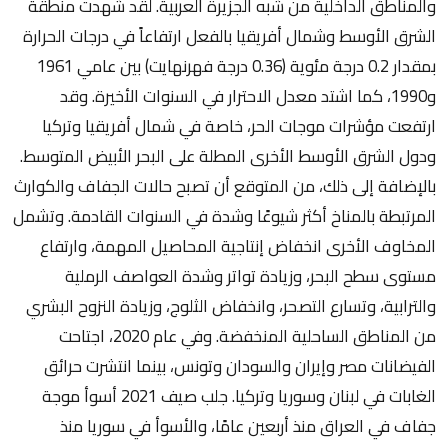
والمناطق الداخلية من شبه الجزيرة العربية. لقد شهدت منطقة
الشرق الأوسط وشمال أفريقيا بالفعل ارتفاعاً في درجات الحرارة
بمقدار 0.2 درجة مئوية (0.36 درجة فهرنهايت) بين عامي 1961
و1990، كما اشتد معدل الاحترار في السنوات الأخيرة. وقد
ارتفعت مؤشرات موجات الحر، خاصة في شمال أفريقيا وتركيا
ودول الشرق الأوسط الأخرى المطلة على البحر الأبيض المتوسط.
بالإضافة إلى ذلك، من المتوقع أن تصبح حالات الجفاف والكوارث
المرتبطة بالمناخ أكثر شيوعًا وشدة في السنوات القادمة. وتشمل
المخاوف الأخرى انخفاض إنتاجية المحاصيل المهمة، وارتفاع
مستوى سطح البحر، وزيادة تواتر وشدة العواصف الرملية
والترابية، وتسارع التصحر، وانخفاض الثلوج، وزيادة النزوح البشري
من المناطق الساحلية المنخفضة. وفي عام 2020، اجتاحت
الفيضانات مصر وإيران والسودان وتونس، بينما انتشرت حرائق
الغابات في لبنان وسوريا وتركيا. جلب صيف 2021 أسوأ موجة
جفاف في العراق منذ أربعين عامًا، والأسوأ في سوريا منذ