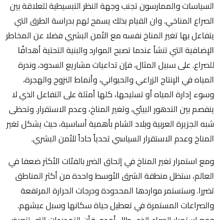
السياسات والممارسون تجنب وجهة النظر التبسيطية للعلاقة بين
الصراع المناخي. وان القيام بذلك يسمح لهم بدراسة الطرق التي
يتفاعل بها تغير المناخ نفسه مع الأمن البشري فضلا عن المخاطر
الإضافية التي تنشأ عندما تصبح الموارد والبنية التحتية أهدافًا
للصراع. على سبيل المثال، فإن تداعيات مشاريع السدود، وندرة
المياه في الإنتاج الزراعي والحيواني، وأنماط النزوح والهجرة،
وسوء إدارة المياه أو تسليحها، كلها أمثلة على التفاعل الذي لا
ينفصم بين التدهور البيئي، وتغير المناخ، وعدم الاستقرار. وتحظى
شبه الجزيرة العربية وبلاد الشام بأهمية أساسية، حيث يشكل تغير
المناخ وعدم الاستقرار السياسي تحدياً حاداً للأمن البشري.
ومع استمرار تغير المناخ في إلحاق الضرر بالفئات الأكثر ضعفا في
العالم، ستظل منطقة الشرق الأوسط واحدة من أكثر المناطق
تضررا. وستستمر مواردها المحدودة ودرجات الحرارة المرتفعة
والصراعات المستمرة في تعطيل حياة سكانها وسبل عيشهم.
ومع استمرار الصراع الذي طال أمده، فأن التهديدات التي تتعرض