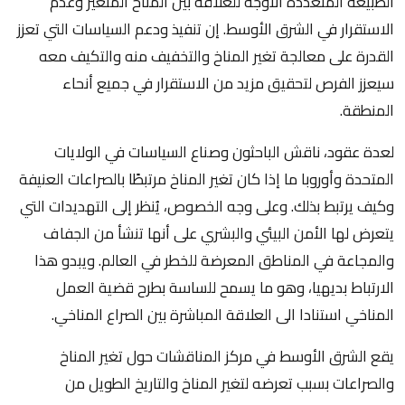
الطبيعة المتعددة الأوجه للعلاقة بين المناخ المتغير وعدم
الاستقرار في الشرق الأوسط. إن تنفيذ ودعم السياسات التي تعزز
القدرة على معالجة تغير المناخ والتخفيف منه والتكيف معه
سيعزز الفرص لتحقيق مزيد من الاستقرار في جميع أنحاء
المنطقة.
لعدة عقود، ناقش الباحثون وصناع السياسات في الولايات
المتحدة وأوروبا ما إذا كان تغير المناخ مرتبطًا بالصراعات العنيفة
وكيف يرتبط بذلك. وعلى وجه الخصوص، يُنظر إلى التهديدات التي
يتعرض لها الأمن البيئي والبشري على أنها تنشأ من الجفاف
والمجاعة في المناطق المعرضة للخطر في العالم. ويبدو هذا
الارتباط بديهيا، وهو ما يسمح للساسة بطرح قضية العمل
المناخي استنادا الى العلاقة المباشرة بين الصراع المناخي.
يقع الشرق الأوسط في مركز المناقشات حول تغير المناخ
والصراعات بسبب تعرضه لتغير المناخ والتاريخ الطويل من