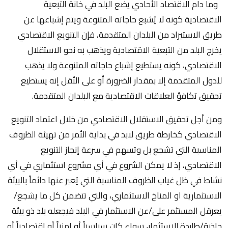
وما دام الاقتصاد الأحادي يضع البلد في خانة التبعية
الاقتصادية كونه لا يُشبع حاجاته المتنوعة ويتم إشباعها عن
طريق الاستيراد من البلدان المتقدمة، فإن التنويع الاقتصادي
يخرج البلد من التبعية الاقتصادية ويذهب به نحو الاستقلال
الاقتصادي، كونه يستطيع إشباع حاجاته المتنوعة ولا يذهب
للدول المتقدمة إلا بمقدار الضرورة أو على الأقل إنه يستطيع
تحقيق تكافؤ العلاقات الاقتصادية مع البلدان المتقدمة.
ومن أجل تحقيق الاستقلال الاقتصادي من خلال اعتماد التنويع
الاقتصادي كخارطة طريق لابد في بداية الأمر من تهيئة الظروف
المناسبة التي تشجع بل وتسهم في سرعة إنجاز التنويع
الاقتصادي، إذ لا يمكن الشروع في أي مشروع استثماري في أي
نشاط في ظل غياب الظروف المناسبة التي يُعبر عنها دائماً بالبيئة
الاستثمارية او المناخ الاستثماري، والتي تتضمن كل ما يشجع/
يعرقل المستثمر على/عن الاستثمار في البلد فيجعله بلد ذو بيئة
جاذبة/طاردة للاستثمار، سواء كان سياسياً أو امنياً أو اقتصادياً أو