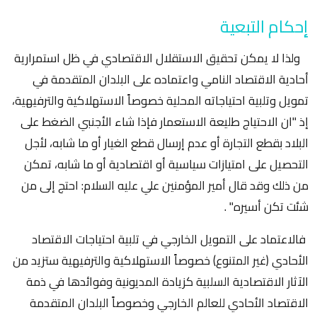
إحكام التبعية
ولذا لا يمكن تحقيق الاستقلال الاقتصادي في ظل استمرارية
أحادية الاقتصاد النامي واعتماده على البلدان المتقدمة في
تمويل وتلبية احتياجاته المحلية خصوصاً الاستهلاكية والترفيهية،
إذ "ان الاحتياج طليعة الاستعمار فإذا شاء الأجنبي الضغط على
البلاد بقطع التجارة أو عدم إرسال قطع الغيار أو ما شابه، لأجل
التحصيل على امتيازات سياسية أو اقتصادية أو ما شابه، تمكن
من ذلك وقد قال أمير المؤمنين علي عليه السلام: احتج إلى من
شئت تكن أسيره" .
فالاعتماد على التمويل الخارجي في تلبية احتياجات الاقتصاد
الأحادي (غير المتنوع) خصوصاً الاستهلاكية والترفيهية ستزيد من
الآثار الاقتصادية السلبية كزيادة المديونية وفوائدها في ذمة
الاقتصاد الأحادي للعالم الخارجي وخصوصاً البلدان المتقدمة