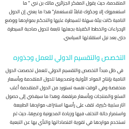
المتقدمة، حيث يقول المفكر الجزائري مالك بن نبي " ما
استعمروك إلا وجدُوك قابلاً للاستعمار" هذا ما يعني إن الدول
النامية كانت بيئة سهلة للسيطرة عليها والتحكم بمواردها ووضع
الإجراءات والخطط الكفيلة بجعلها تابعة للدول صاحبة السيطرة
حتى بعد نيل استقلالها السياسي.
التخصص والتقسيم الدولي للعمل وجذوره
في ظل مبدأ التخصص والتقسيم الدولي للعمل تخصصت الدول
النامية بإنتاج المواد الأولية وتصديرها للدول المتقدمة وبأسعار
منخفضة وفي الوقت نفسه تستورد من الدول المتقدمة أغلب
السلع والمنتجات وبأسعار مرتفعة، وهذا ما سيفضي إلى حصول
اثار سلبية كبيرة، تقف على رأسها استنزاف مواردها الطبيعة
واستمرار حالة التخلف فيها وزيادة المديونية وغيرها، حيث لم
تستخدم مواردها في تقوية اقتصاداتها والنأي بها عن التبعية