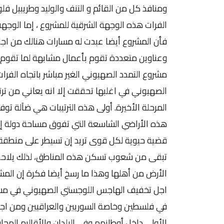
ومنافذ كل من القائم و التنف والوليد وطريبيل فلو
الفرات هذه الوجهة الشرقية للمشروع ، إما الوجهة 
فأن المشروع أيضا عبدت له مسارات هنالك من اجل
وعناوين متعددة تقوم بأعمال مشابهة لما تقوم ب
مشروع التمدد الصهيوني الغير مباشر باتجاه الفرا
الصهيوني في اغلبها تحققت إلا انه يعاني من تر
المرحلة الأخيرة. أولى هذه الترتيبات هي ضآلة ت
هذه الأراضي الشاسعة التي تفوق مساحة دولة إس
قضية حيوية لكل قوى تريد إن تسيطر على منطقة أ
تبقى من شعوب تسكن هذه المناطق، لذلك يلاحظ 
الأرض من أهلها وهذا ما رسخ أيضا فكرة إن ال
اجل تخفيف الهاجس اللوجستي الصهيوني في مشك
في فلسطين وخاصة السوريين والعراقيين ومن اجل
الأولى داخل أوطانهم وفي البلدان والأقاليم المجا