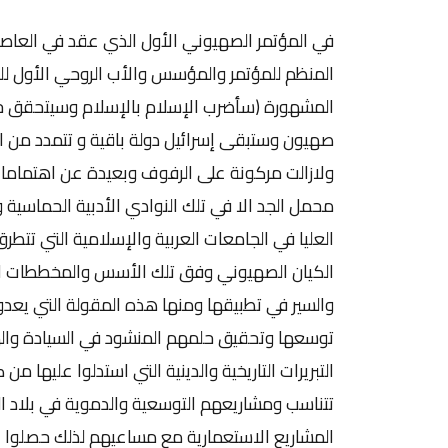
المنظم للمؤتمر والمؤسس والأب الروحي الأول لل
المشهورة (سأضرب الإسلام بالإسلام وسيتحقق حل
صهيون وستبقى إسرائيل دولة باقية و تتمدد من ال
ولازالت مركونة على الرفوف وبعيدة عن اهتمامات
محمل الجد الا في تلك النوادي الأدبية الحماسية و
العليا في الجامعات العربية والإسلامية التي تتطرق
الكيان الصهيوني وفق تلك الأسس والمخططات ال
والسير في تطبيقها ومنها هذه المقولة التي يعدو
توسعها وتحقيق حلمهم المنشود في السيادة والهي
التبريرات التاريخية والدينية التي استدلوا عليها 
تتناسب ومشاريعهم التوسعية والدموية في بلاد الع
المشاريع الاستعمارية مع مساعيهم لذلك حصلوا ع