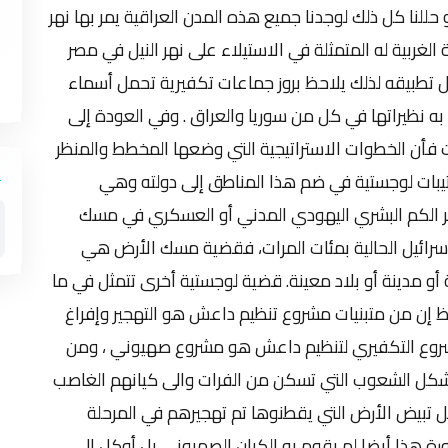
 حللنا كل ذلك لوجدنا جميع هذه المدن العراقية يمر بها نهر
الغربية له المتمثلة في الاستيلاء على نهر النيل في مصر
 تطبيقه لذلك يلاحظ بروز جماعات تكفيرية تحمل أسماء
ه نظيراتها في كل من سوريا والعراق . وفي العودة إلى
ت فأن الخطوات الاستراتيجية التي وضعها المخطط والمنظر
تيبات لوجستية في ضم هذا المناطق إلى دولته وهي
وفر الكم البشري اليهودي المدني أو العسكري في مسك
رائيل الحالية بمئات المرات، فقضية مسك الأرض هي
و مدينة أو بلاد معينة. قضية لوجستية أخرى تتمثل في ما
إن من متبنيات مشروع تنظيم داعش هو التهجير وإفراغ
مشروع التكفيري لتنظيم داعش هو مشروع صهيوني ، ومن
ل الشعوب التي تسكن من الفرات والى كيانهم الغاصب
 تبيض الأرض التي يقطنوها تم تهجيرهم في المرحلة
ورة هذا أيضا لم يقوم به الكيان الصهيوني بل أوكل إلى