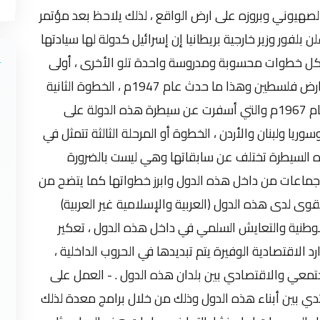
لصهيوني وبروزه على ارض الواقع ، لذلك يلاحظ بعد مؤتمر
م الذي من خلاله أعلن بلفور وزير خارجية بريطانيا إن إسرائيل كدولة لها سيادتها
 خطوات محسوبة ومدروسة واحدة تلو الأخرى ، أولى
تلك الخطوات هي تأسيس الدولة المنشودة على ارض فلسطين وهذا ما حدث عام 1947م ، الخطوة الثانية
تأمين حدود هذه الدولة وهذا ما حدث في حرب عام 1967م والتي أسفرت عن سيطرة هذه الدولة على
ا ولبنان والأردن ، الخطوة أو المرحلة الثالثة تتمثل في
ذه السيطرة تختلف عن سابقاتها وهي ليست بالضرورة
ماعات من داخل هذه الدول وابرز خطواتها كما يتضح من
وى لدى هذه الدول (العربية والإسلامية غير العربية)
وطنية والتعايش السلمي في داخل هذه الدول ، تعكير
د الاقتصادية الوفيرة يتم تبديدها في الحروب الداخلية ،
تمعي والاقتصادي بين بلدان هذه الدول . - العمل على
ي بين أبناء هذه الدول وذلك من خلال برامج معدة لذلك