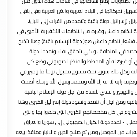
كل الصعوبات إمام نشاطاتها في ساحات هذه الدول مثل
يل تحركاتها في البلاد العربية والغير العربية وفي باقي
تزل (إسرائيل دولة باقية وتتمدد من الفرات إلى النيل).
ة تنظيم داعش وغيره من التنظيمات التكفيرية الأخرى في
ا ، فشعار تنظيم داعش هو( دولة الإسلام باقية) وهنا يتضح
لجديد في المنطقة ، ولكي يتحقق بقاء وتمدد الدولة
 أو غيرها فأن المخطط والمنظر الصهيوني وضع كل
دولته وكل ذلك سوق تحت مسوغ مقبول نوعا ما ومبرر في
وظيف راية لا اله إلا الله ومحمد رسول الله وبذلك أضحت
 والتهجير والسبي للنساء من اجل دولة الإسلام الباقية
قية ومن اجل أن تتمدد وتسود دولة إسرائيل الكبرى وهُنا
لشروع في كل مخططاتهم الكبرى التي حلموا بها والتي
لعملي. - تمدد دولة الكيان الصهيوني إلى سوريا والعراق
فرات من الموصل ومن ثم صلاح الدين والانبار ومنفذ ربيعه