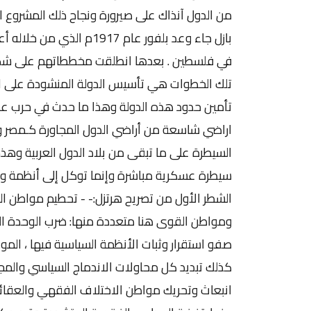
من الدول آنذاك على صيرورة ونجاح ذلك المشروع ا
بازل جاء وعد بلفور عام 1917
في فلسطين . بعدها انطلقت مخططاتهم على شكل
اراضي شاسعة من أراضي الدول المجاورة كـمصر وسوري
السيطرة على ما تبقى من بلاد الدول العربية وه
سيطرة عسكرية مباشرة وإنما توكل إلى أنظمة وج
الشطر الأول من تصريح هرتزل:- - تحطيم مواطن الق
ومواطن القوى هنا متعددة منها: ضرب الوحدة ال
صفو استقرار وثبات الأنظمة السياسية فيها ، الموار
كذلك تبديد كل محاولات الاندماج السياسي والمج
انبعاث وتحريك مواطن الاختلاف الفقهي والعقائد