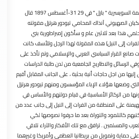
في المؤتمر الصهيوني الأول الذي عقد في العاصمة السويسرية " بازل " في 29 31-أغسطس 1897 قال
كيان الصهيوني آنذاك المحامي تيودور هرتزل مقولته
مي هذا بعد ثلاثين عام و سأكون إمبراطورية بني
فرات إلى النيل) هذه المقولة لهذا الرجل وللأسف كانت
 صانع القرار السياسي العربي والإسلامي ولم تأخذ على
في الرسائل والاطاريح الجامعية من لدن طلبة الدراسات
 إليها من اجل حاجات أنية بحثية ، على الجانب المقابل أقيم
تي وضعها هؤلاء الإباء المؤسسون ومنهم تيودور هرتزل
نها من الركائز الأساسية في قيام دولتهم والأساس في
منة على المنطقة من الفرات إلى النيل إلى جانب عدد من
من كتبهم كالتلمود والتوراة بعد ما حرفوا نصوصها لكي
رب والمسلمين . ترافق مع تلك الأفكار والآراء تلاقي
لى حماية وتمويل من بريطانيا العظمى وأمريكا وغيرهما