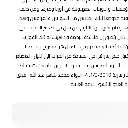
المؤسسات واللوبيات الصهيونية في أوربا وغيرها ومن خلف
فتح حدودها لتلك الملايين من السوريين والعراقيين وهذا
ة لم يشهد لها التأريخ من قبل في العصر الحديث ، في
 كان يتصور إن ملائكة الرحمة قد هيئت له تلك القوارب
 يكن لملائكة الرحمة دور في ذلك بل هو مشروع ومخطط
 حلم إسرائيل في السيادة من الفرات إلى النيل . المصادر .
.( للمزيد انظر كتاب تيودور هرتزل ، (الدولة اليهود 1- 2- للمزيد انظر نص وعد بلفور . 3- وين مادسن ، "مخطط
إسرائيل التوسعي الاستيطاني في العراق"،تقرير نشر بتاريخ 1/2/2010. 4- اللواء محمد شاهر عبد الله ، فيلق
العدو الرئيسي للامه العربية.