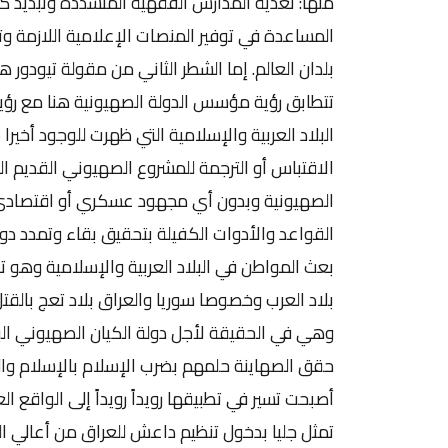
منها: تغذية المدارس الفقهية المتشددة وتبديد 
المساعدة في توفير المنصات الإعلامية اللازمة وتسه
بلدان العالم. إما الشطر الثاني من مقولة تيودور هر
تتطابق رؤية مؤسس الدولة الصهيونية هنا مع رؤي
البلاد العربية والإسلامية التي ظهرت للوجود أخير
الاقتباس أو الترجمة للمشروع الصهيوني القديم ا
الصهيونية وبدون أي مجهود عسكري أو اقتصادي
القواعد والأدوات الكفيلة بتحقيق بقاء وتمدد 
بعث المواطن في البلاد العربية والإسلامية وهو ت
بلاد العرب وخصوصا سوريا والعراق بلاد تعج بالقتل
وهي في الحقيقة لأجل دولة الكيان الصهيوني البا
حقق الصهاينة حلمهم بضرب الإسلام بالإسلام وا
أصبحت تسير في تطبيقها رويداً رويداً إلى الواقع ا
تمثل جليا بدخول تنظيم داعش للعراق من أعالي ال