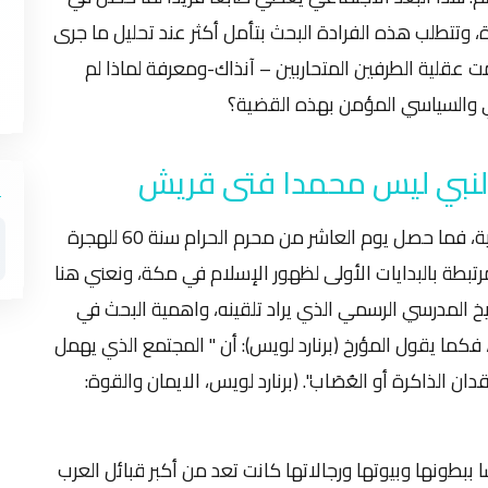
 العاشر من محرم الحرام سنة 60 للهجرة، وتتطلب هذه الفرادة البحث بتأمل أكثر عند تحليل ما جرى
 عقلية الطرفين المتحاربين – آنذاك-ومعرفة لماذا لم
ي والسياسي المؤمن بهذه القضية؟
النبي ليس محمدا فتى قريش
لا يمكن اهمال التاريخ عند متابعة القضية الحسينية، فما حصل يوم العاشر من محرم الحرام سنة 60 للهجرة
رتبطة بالبدايات الأولى لظهور الإسلام في مكة، ونعني هنا
ريخ المدرسي الرسمي الذي يراد تلقينه، واهمية البحث في
فكما يقول المؤرخ (برنارد لويس): أن " المجتمع الذي يهمل
 الذاكرة أو العُصَاب". (برنارد لويس، الايمان والقوة:
 ببطونها وبيوتها ورجالاتها كانت تعد من أكبر قبائل العرب