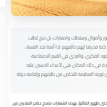
صور وأموال وسلطات وامتيازات، بل خرج لطلب
ما قدرها لهم خالقهم، لذا أينما تجد الفساد،
ود الفكري، والتردي في القيم الاجتماعية،
سيادة في ذلك المكان هي لأعداء الحسين عليه
دئ ثورته العظيمة للتخلص من ظلمهم وإقامة دولة
 حتى ظهور القائم)، بهذه الشعارات تصدح حناجر الملايين من