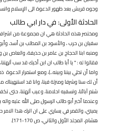
وجوه قريش بعد ظهور الدعوة الى الإسلام واتساع
الحادثة الأولى: في دار ابي طالب
ومختصر هذه الحادثة هي ان مجموعة من اشراف ق
سفيان بن حرب ، والأسود بن المطلب بن أسد، وأبو ج
ومنبه ابنا الحجاج بن عامر بن حذيفة، والعاص بن و
فقالوا له : " يا أبا طالب ان ابن أخيك قد سب آلهتنا
واما أن تخلي بيننا وبينه...)، ومع استمرار الدعوة ذ
أن لك سنا وشرفا ومنزلة فينا، وانا قد استنهيناك من
شتم آبائنا، وتسفيه احلامنا، وعيب آلهتنا، حتى تكفه 
وعندما أخبر أبو طالب الرسول صلى الله عليه واله ب
يميني، والقمر في يساري على ان اترك هذا الامر حتى
هشام، المجلد الأول والثاني، ص 170-171).