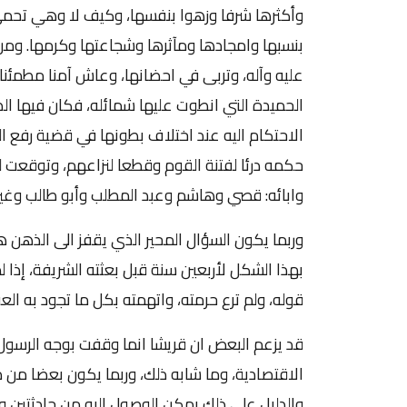
وأكثرها شرفا وزهوا بنفسها، وكيف لا وهي تحمي
بنسبها وامجادها ومآثرها وشجاعتها وكرمها. ومن 
عليه وآله، وتربى في احضانها، وعاش آمنا مطمئنا 
الحميدة التي انطوت عليها شمائله، فكان فيها الص
الاحتكام اليه عند اختلاف بطونها في قضية رفع ا
حكمه درئا لفتنة القوم وقطعا لنزاعهم، وتوقعت له
وابائه: قصي وهاشم وعبد المطلب وأبو طالب وغي
وربما يكون السؤال المحير الذي يقفز الى الذهن ه
بهذا الشكل لأربعين سنة قبل بعثته الشريفة، إذا
قوله، ولم ترع حرمته، واتهمته بكل ما تجود به الع
قد يزعم البعض ان قريشا انما وقفت بوجه الرسول 
الاقتصادية، وما شابه ذلك، وربما يكون بعضا من 
والدليل على ذلك يمكن الوصول اليه من حادثتين و