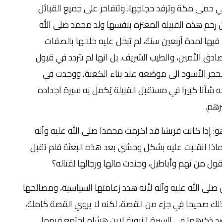
 حمى مكة وترفد حجاجها، وتتفاخر على جميع القبائل
رحم هذه القبيلة المعتزة بنفسها ولد محمد صلى الله
فيها لمدة أربعين سنة، لم تبخل عليه خلالها بالصفات
ادق الأمين، والطيب الشريف. بل انها لم تتردد في قبول
لحجر الأسود الى موضعه عند بناء الكعبة، ووجدت في
 شأنا كبيرا في مستقبل القبيلة يُكمل به سيرة اجداده
رهم.
و: إذا كانت قريشا قد اكرمت محمدا صلى الله عليه وآله
 لماذا انقلبت عليه بشكل وحشي بعد هذه البعثة فلم تقبل
قول من تهم وأباطيل، وجندت مالها ورجالها لقتاله؟
صلى الله عليه وآله لأنه هدد زعامتها السياسية، ومصالحها
ذلك صحيحا في جزء من القصة، لكنه لا يروي القصة كاملة،
رد ذكرهما في السيرة النبوية لابن هشام اجتمع فيهما