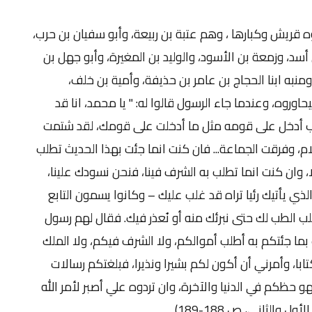
 قريش وكبارها ، وهم عتبة بن ربيعة، وأبو سفيان بن حرب،
أسد، وزمعة بن الأسود، والوليد بن المغيرة، وأبو جهل بن
ومنبه ابنا الحجاج بن عامر بن حذيفة، وأمية بن خلف،
حاوروه، وعندما جاء الرسول قالوا له: " يا محمد، انا قد
 العرب أدخل على قومه مثل ما أدخلت على قومك، لقد شتمت
م، وفرقت الجماعة... فان كنت انما جئت بهذا الحديث تطلب
ا، وان كنت انما تطلب به الشرف فينا، فنحن نسودك علينا،
لذي يأتيك رئيا تراه قد غلب عليك – وكانوا يسمون التابع
 طلب الطب لك حتى نبرئك منه أو نُعذر فيك. فقال لهم رسول
ت بما جئتكم به أطلب أموالكم، ولا الشرف فيكم، ولا الملك
ابا، وأمرني أن أكون لكم بشيرا ونذيرا، فبلغتكم رسالات
 حظكم في الدنيا والآخرة، وان تردوه علي أصبر لأمر الله
الثاني، ص 188-189).