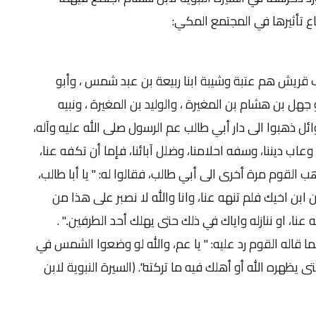
 تأثيرها في المجتمع المكي:
ريش هم عتبة وشيبة ابنا ربيعة بن عبد شمس ، وأبو
هل بن هشام بن المغيرة ، والوليد بن المغيرة ، ونبيه
ائل ذهبوا الى دار أبي طالب عم الرسول صلى الله عليه وآله،
، وعاب ديننا، وسفه احلامنا، وضلل آبائنا، فإما أن تكفه عنا،
هب القوم مرة أخرى الى أبي طالب، فقالوا له: " يا أبا طالب،
 ابن اخيك فلم تنهه عنا، وانا والله لا نصبر على هذا من
عنا، او ننازله واياك في ذلك حتى يهلك أحد الطرفين.." .
ما قاله القوم رد عليه: " يا عم، والله لو وضعوا الشمس في
 يظهره الله أو أهلك فيه ما تركته". (السيرة النبوية لابن