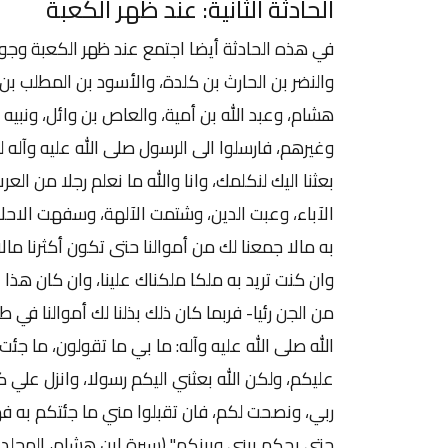
الحادثة الثانية: عند ظهر الكعبة
في هذه الحادثة أيضا اجتمع عند ظهر الكعبة وجوه
والنضر بن الحارث بن كلدة، والأسود بن المطلب بن 
هشام، وعبد الله بن أمية، والعاص بن وائل، ونبيه 
وغيرهم، فارسلوا الى الرسول صلى الله عليه وآله لي
بعثنا اليك لنكلمك، وانا والله ما نعلم رجلا من
الآباء، وعبت الدين، وشتمت الآلهة، وسفهت الاحلا
به مالا جمعنا لك من أموالنا حتى تكون أكثرنا مال
وان كنت تريد به ملكا ملكناك علينا، وان كان هذا ا
من الجن رئيا- فربما كان ذلك بذلنا لك أموالنا في
الله صلى الله عليه وآله: ما بي ما تقولون، ما جئ
عليكم، ولكن الله بعثني اليكم رسولا، وانزل علي كت
ربي، ونصحت لكم، فان تقبلوا مني ما جئتكم به فهو
حتى يحكم بيني وبينكم" (سيرة ابن هشام، المجلد الأول و