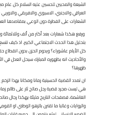
الشيعة والمحبين للحسين عليه السلام كل عام م
العراقي والاجنبي، الاسيوي والافريقي والاوربي 
الشعارات على الفطرة دون الوعي بمقاصدها العميق
ورفع هكذا شعارات بعد أكثر من ألف وثلاثمائة و
بتحليل هذا الحدث الاجتماعي الكبير، اذ كيف تتسع 
كل الأيام عاشوراء؟ ويدوم الحزن بدون انقطاع حت
والأحاديث انه بظهوره المبارك سيحل العدل في ال
ظهرها؟
ان تمدد القضية الحسينية زمانا ومكانا بهذا الزخم
هي ليست مجرد قضية رجل صالح ثار على ظالم زمانه
الغاشمة، فصفحات التاريخ مليئة بهكذا رجال صال
والروايات وغالبا ما تقترن بالزهو الوطني او ال
الضمير الإنساني لبشر ينتمون الى جميع قارات الع