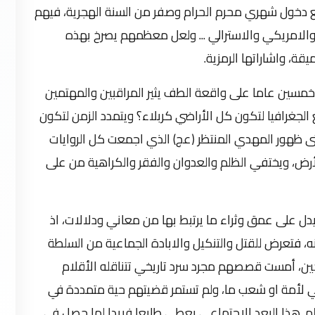
ع دخول شهري محرم الحرام وصفر من السنة الهجرية، فيهم
والامريكي والاسترالي ... ولعل معظمهم يصرخ بهذه
ة، واشاراتها الرمزية.
خمسين عاما على واقعة الطف يثير المراقبين والمهتمين
الجغرافيا لتكون كل الأراضي كربلاء؟ ويتمدد الزمن لتكون
ى ظهور المهدي المنتظر (عج) الذي اجمعت كل الروايات
أرض، ويختفي الظلم والعدوان والفقر والكراهية من على
 يدل على عمق وثراء ما يرتبط بها من معاني ودلالات، اذ
، فتعرض للقتل والتنكيل والابادة الجماعية من السلطة
حين، أمست قصصهم مجرد سرد تاريخي تتناقله الأقلام
قومي لأمة او شعب ما، ولم تستمر قضيتهم حية متمددة في
الم. هذا البعد الاجتماعي يعطي طابعا فريدا لما حصل في