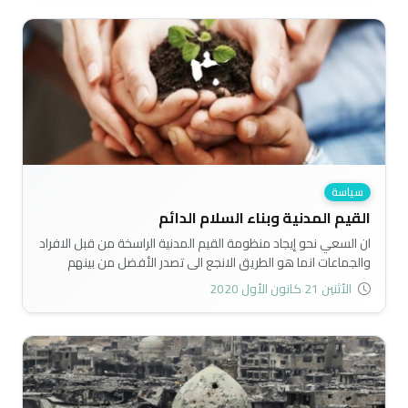
لتصحيح هذا الفهم، وتحقيق مقاصد الدين في حماية الحقوق
والحريات، واعمار الأرض، ونشر السلام والإصلاح والعدل بين الناس..
سياسة
القيم المدنية وبناء السلام الدائم
ان السعي نحو إيجاد منظومة القيم المدنية الراسخة من قبل الافراد
والجماعات انما هو الطريق الانجع الى تصدر الأفضل من بينهم
للزعامة والقيادة أولا، وعندما يكون الزعماء والقادة هم الأفضل،
الأثنين 21 كانون الأول 2020
عندها ستكون أنماط تفكيرهم وسلوكياتهم وقراراتهم منصبة على
تطوير وحماية المجتمع لا على تقطيعه واغراقه بالعنف والفساد
والفوضى..