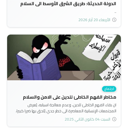
الدولة الحديثة: طريق الشرق الأوسط الى السلام
..
الأربعاء 20 آيار 2026
اجتماع
مخاطر الفهم الخاطئ للدين على الامن والسلام
ان بقاء الفهم الخاطئ للدين، وعدم معالجة اسبابه، يُعرض
المجتمعات الإنسانية المعاصرة الى خطر جدي يُلحق بها ضررا كبيرا،
وهذا الخطر يتطلب من القيادات الدينية والفكرية، والقوى السياسية
السبت 04 كانون الثاني 2025
والاجتماعية التي ترفع لواء الدين بذل جهود كبيرة ومسؤولة