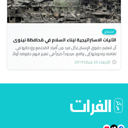
اجتماع
الآليات الاستراتيجية لبِناء السلام في مُحافظة نينوى
أن لتعليم حقوق الإِنسان لِكُل فرد مِن أَفراد المُجتمع وإِدخالها في
ثقافته وتحويلها إلى واقع، مردوداً كبيراً في تعزيز فهم حقوقه أولاً،
واحترامها والحِفاظ عليها والشعور بالكرامة والحُرية ثانياً مِما يدفعه
الأربعاء 20 شباط 2019
إلى المُشاركة بفعالية في تنمية وطنه وحفظ السلام..