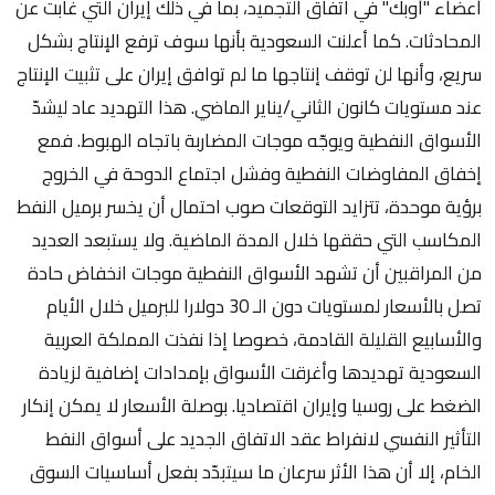
أعضاء "أوبك" في اتفاق التجميد، بما في ذلك إيران التي غابت عن
المحادثات. كما أعلنت السعودية بأنها سوف ترفع الإنتاج بشكل
سريع، وأنها لن توقف إنتاجها ما لم توافق إيران على تثبيت الإنتاج
عند مستويات كانون الثاني/يناير الماضي. هذا التهديد عاد ليشدّ
الأسواق النفطية ويوجّه موجات المضاربة باتجاه الهبوط. فمع
إخفاق المفاوضات النفطية وفشل اجتماع الدوحة في الخروج
برؤية موحدة، تتزايد التوقعات صوب احتمال أن يخسر برميل النفط
المكاسب التي حققها خلال المدة الماضية. ولا يستبعد العديد
من المراقبين أن تشهد الأسواق النفطية موجات انخفاض حادة
تصل بالأسعار لمستويات دون الـ 30 دولارا للبرميل خلال الأيام
والأسابيع القليلة القادمة، خصوصا إذا نفذت المملكة العربية
السعودية تهديدها وأغرقت الأسواق بإمدادات إضافية لزيادة
الضغط على روسيا وإيران اقتصاديا. بوصلة الأسعار لا يمكن إنكار
التأثير النفسي لانفراط عقد الاتفاق الجديد على أسواق النفط
الخام، إلا أن هذا الأثر سرعان ما سيتبدّد بفعل أساسيات السوق