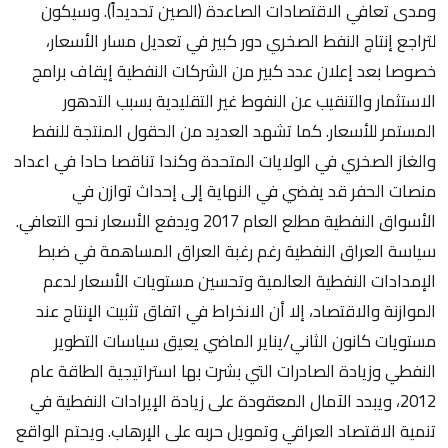
ومدى تعافي الاقتصادات الصاعدة (الصين تحديداً). وسيكون
لتراجع إنتاج النفط الصخري دور كبير في تعديل مسار الأسعار،
خصوصا بعد إعلان عدد كبير من الشركات النفطية إيقاف برامج
الاستثمار والتنقيب عن النفوط غير التقليدية بسبب التدهور
المستمر للأسعار. كما تشهد العديد من الحقول المنتجة للنفط
والغاز الصخري في الولايات المتحدة وكندا تناقصا حادا في اعداد
منصات الحفر قد يفضي في النهاية إلى إحداث توازن في
الأسواق النفطية مطلع العام 2017 ويدفع الأسعار نحو التعافي.
سياسة العراق النفطية رغم رغبة العراق المساهمة في ضبط
الإمدادات النفطية العالمية وتحسين مستويات الأسعار لدعم
الموازنة والاقتصاد، إلا أن الانخراط في اتفاق تثبيت الإنتاج عند
مستويات كانون الثاني/يناير الماضي يعيق سياسات التطوير
النفطي وزيادة الصادرات التي بشرت بها استراتيجية الطاقة عام
2012، ويبدد الآمال المعقودة على زيادة الإيرادات النفطية في
تنمية الاقتصاد العراقي وتمويل حربه على الإرهاب. ويحتم الواقع