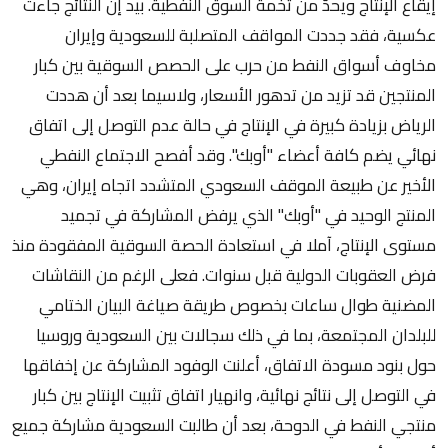
إيقاع الإنتاج ويحدّ من تخمة السوق النفطية. بيد إن النتائج جاءت
عكسية، فقد جددت المواقف المتصلبة للسعودية وإيران
مخاوف أسواق النفط من حرب على الحصص السوقية بين كبار
المنتجين قد تزيد من تدهور الأسعار، ولاسيما بعد أن هددت
الرياض بزيادة كبيرة في الإنتاج في حالة عدم التوصل إلى اتفاق
نهائي يضم كافة أعضاء "أوبك". وقد أفصح الاجتماع النفطي
الأخير عن طبيعة الموقف السعودي المتشدد اتجاه إيران، وهي
المنتج الوحيد في "أوبك" الذي يرفض المشاركة في تجميد
مستوى الإنتاج، آملا في استعادة الحصة السوقية المفقودة منذ
فرض العقوبات الدولية قبل سنوات. فعلى الرغم من النقاشات
المضنية طوال ساعات بخصوص طريقة صياغة البيان الختامي
للبلدان المجتمعة، بما في ذلك سجالات بين السعودية وروسيا
حول بنود مسودة الاتفاق، أعلنت الوفود المشاركة عن إخفاقها
في التوصل إلى نتائج نهائية، وانهيار اتفاق تثبيت الإنتاج بين كبار
منتجي النفط في الدوحة، بعد أن طالبت السعودية مشاركة جميع