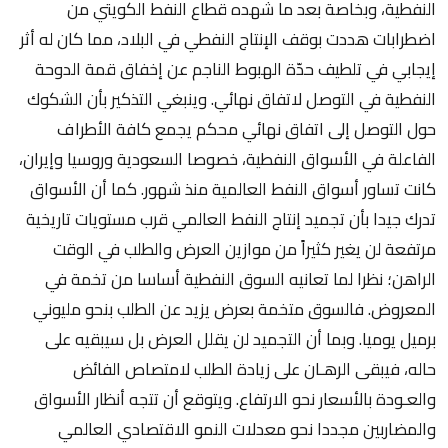
النفطية، وبخاصة بعد ما شهده قطاع النفط الكويتي من
اضطرابات هددت بوقف الإنتاج النفطي في البلاد، مما كان له أثر
إيجابي في تلطيف حدّة الهبوط الناجم عن إخفاق قمة الدوحة
النفطية في التوصل لاتفاق نهائي. وينبغي التذكير بأن الشكوك
حول التوصل إلى اتفاق نهائي محكم يجمع كافة الأطراف
الفاعلة في الأسواق النفطية، خصوصا السعودية وروسيا وإيران،
كانت تساور أسواق النفط العالمية منذ شهور. كما أن الأسواق
تدرك جيدا بأن تجميد إنتاج النفط العالمي قرب مستويات تاريخية
مرتفعة لن يغير كثيراً من موازين العرض والطلب في الوقت
الراهن؛ نظرا لما تعانيه السوق النفطية أساسا من تخمة في
المعروض. فالسوق متخمة بعرض يزيد عن الطلب بنحو مليوني
برميل يوميا. وبما أن التجميد لن يقلل العرض بل سيبقيه على
حاله، فيبقى الرهـان على زيادة الطلب لامتصاص الفائض
والعـودة بالأسعار نحو الارتفاع. ويتوقع أن تتجه أنظار الأسواق
والمضاربين مجددا نحو معدلات النمو الاقتصادي العالمي