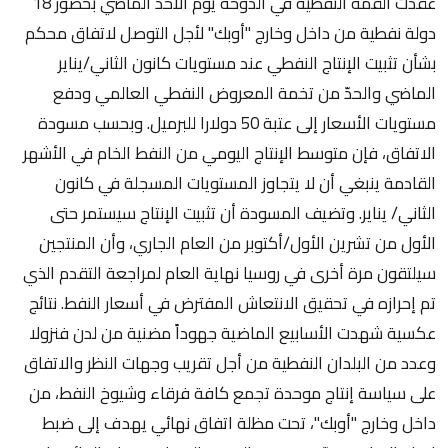
عقدت القمة النفطية في الدوحة يوم الأحد الماضي بحضور 18
دولة نفطية من داخل وخارج "أوبك" لأجل التوصل لاتفاق محكم
بشأن تثبيت الإنتاج النفطي عند مستويات كانون الثاني/يناير
الماضي والحدّ من تخمة المعروض النفطي العالمي ودفع
مستويات الأسعار إلى عتبة 50 دولارا للبرميل. وبحسب مسودة
الاتفاق، فإن متوسط الإنتاج اليومي من النفط الخام في الأشهر
القادمة ينبغي أن لا يتجاوز المستويات المسجلة في كانون
الثاني/ يناير. وتضيف المسودة أن تثبيت الإنتاج سيستمر حتى
الأول من تشرين الأول/أكتوبر من العام الجاري، وأن المنتجين
سيلتقون مرة أخرى في روسيا نهاية العام لمراجعة التقدم الذي
تم إحرازه في تحقيق الانتعاش المفترض في أسعار النفط. نتائج
عكسية شهدت الأسابيع الماضية جهوداً مضنية من لدن فنزولا
وعدد من البلدان النفطية من أجل تقريب وجهات النظر والاتفاق
على سياسة إنتاج موحدة تجمع كافة فرقاء وشيوخ النفط، من
داخل وخارج "أوبك"، تحت مظلة اتفاق نهائي يهدف إلى ضبط