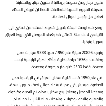
مليون دينار ومن حكومة بريطانيا 3 مليون دينار. وبالمقارنة،
لمعرفة الحجوم النسبية للقطاعات، نلاحظ ان قروض السكك
تعادل كل رؤوس اموال الصناعة.
ومع ذلك اوصت البعثة بتحويل خطوط السكك من المتري الى
القياسي Standard، لتماثل خط بغداد الموصل الذي يربط العراق
بسوريا وتركيا.
وتوجد 20826 سيارة عام 1950، منها 9388 سيارات حمل
وحافلات؛ و1636 دراجة بخارية. وأكثر الطرق الرئيسية ليست
معبدة، فقط 2500 كيلو متر مرصوفة ومعبدة.
في عام 1950 كانت اغلبية سكان العراق في الريف والمدن
الصغيرة، ويعيش في مدينة بغداد حوالي نصف مليون نسمة،
وبعدها الموصل وتعادل ربع سكان بغداد، ثم البصرة وكركوك
والعمارة والنجف وكربلاء. وشبكات مياه الشرب الحديثة لم
تغطي كل المدن، أي ان الذين يعتمدون على شبكات مياه شرب