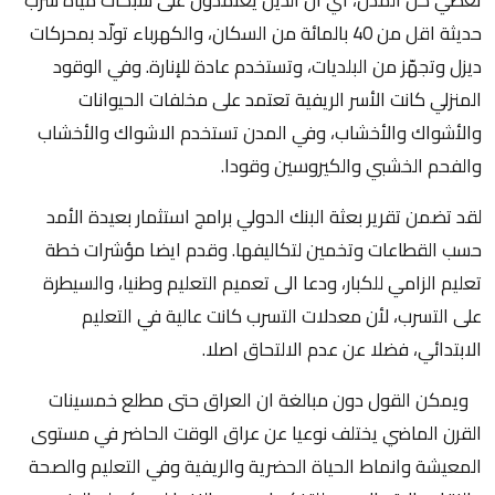
حديثة اقل من 40 بالمائة من السكان، والكهرباء تولّد بمحركات
ديزل وتجهّز من البلديات، وتستخدم عادة للإنارة. وفي الوقود
المنزلي كانت الأسر الريفية تعتمد على مخلفات الحيوانات
والأشواك والأخشاب، وفي المدن تستخدم الاشواك والأخشاب
والفحم الخشبي والكيروسين وقودا.
لقد تضمن تقرير بعثة البنك الدولي برامج استثمار بعيدة الأمد
حسب القطاعات وتخمين لتكاليفها. وقدم ايضا مؤشرات خطة
تعليم الزامي للكبار، ودعا الى تعميم التعليم وطنيا، والسيطرة
على التسرب، لأن معدلات التسرب كانت عالية في التعليم
الابتدائي، فضلا عن عدم الالتحاق اصلا.
ويمكن القول دون مبالغة ان العراق حتى مطلع خمسينات
القرن الماضي يختلف نوعيا عن عراق الوقت الحاضر في مستوى
المعيشة وانماط الحياة الحضرية والريفية وفي التعليم والصحة