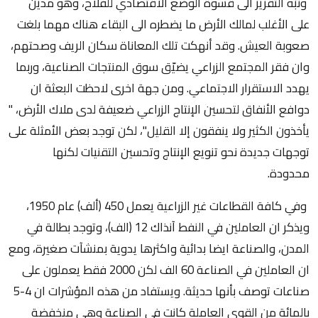
ونبّه التقرير الى قسوة الوضع الاقتصادي للفلاح، وهو مدين
على الأغلب لمالك الأرض ما يضطره الى البقاء هناك مهما بلغت
صعوبة العيش. وقد أنهكت تلك المعاناة سكان الريف وصحتهم،
وان فقر المجتمع الزراعي يضيّق سوق المنتجات الصناعية، وربما
يهدد الاستقرار الاجتماعي. ومن جهة اخرى لاحظت البعثة ان
دوافع الأنفاق لتحسين الإنتاج الزراعي ضعيفة لدى ملاك الأرض، "
يأخذون الكثير ولا ينفقون إلا القليل"، لكن توجد بعض الأمثلة على
توجهات جديدة نحو تنويع الإنتاج وتحسين التقنيات لكنها
محدودة.
وفي كافة القطاعات غير الزراعية يعمل 450 (ألف) عام 1950،
ويذكر ان العاملين في النفط آنذاك 12 (الف)، وتوجد بطالة في
المدن، والصناعة ايضا بدائية واكثرها يدوية بمنشآت صغيرة، ومع
ان العاملين في الصناعة 60 الف لكن 2000 فقط يعملون على
صناعات توصف بأنها حديثة. ويستفاد من هذه المؤشرات ان 4-5
بالمائة من القوى العاملة كانت في الصناعة وهي منخفضة