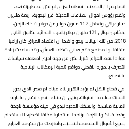
ايضا رغم ان الخاصية النفطية للعراق لم تكن قد ظهرت بعد.
وتقدر رؤوس اموال الصناعات الحديثة، غير اليدوية، اربعة ملايين
دينار عراقي وتعادل 11.2 مليون دولار من دولارات ذلك الزمن،
وتكافئ حوالي 121 مليون دولار بالقوة الشرائية لكانون الثاني
2018. من تلك البيانات يبدو واضحا ان اقتصاد العراق كان زراعيا
متخلفا، والمجتمع فقير يعاني شظف العيش، وقد ساعدت زيادة
موارد النفط العراق كثيرا، لكن من جهة اخرى اضعفت سياسات
التصرف بالمورد النفطي دوافع تنمية الإمكانات الإنتاجية
والتصنيع.
في قطاع النقل لم يؤيد التقرير بناء ميناء ام قصر، الذي يدور
الحديث حوله من سنوات، ويرى ان ميناء البصرة يكفي وادارته
المالية مناسبة. والسكك الحديد تبدو في حينه مؤسسة ناجحة
وفعالة، لكنها التزمت برنامجا استثماريا مكلفا اضطرها لاستخدام
جميع الأموال المخصصة للتجديد، واقترضت من حكومة العراق