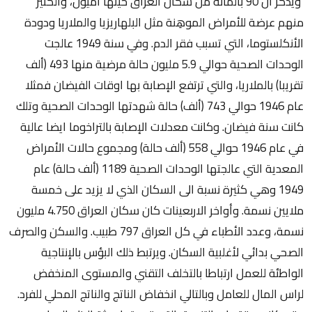
ويذكر ان 90 بالمائة من سكان العراق حينها اميّون، والكثير
منهم عرضة للأمراض الموهِنة مثل البلهاريزيا والملاريا ودودة
الأنكلستوما، التي تسبب فقر الدم. وفي سنة 1949 عالجت
الوحدات الصحية حوالي 5.9 مليون حالة مرضية منها 493 (ألف
تقريبا) بالملاريا، والتي ترتفع الإصابة بها اوقات الفيضان فمثلا
عام 1946 حوالي 743 (ألف) حالة شهدتها الوحدات الصحية وتلك
كانت سنة فيضان. وكانت معدلات الإصابة بالتراخوما ايضا عالية
في عام 1946 حوالي 558 (ألف حالة) ومجموع حالات الأمراض
المعدية التي عالجتها الوحدات الصحية 1189 (ألف حالة) عام
1949 وهي كثيرة نسبة الى السكان الذي لا يزيد على خمسة
ملايين نسمة. وأواخر الاربعينات كان سكان العراق 4.750 مليون
نسمة، وعدد الأطباء في كل العراق 797 طبيب. والسكن والصرف
الصحي بدائي لأغلبية السكان. ويرتبط ذلك البؤس بالإنتاجية
الواطئة للعمل ارتباطا بالتخلف التقني والمستوى المنخفض
لراس المال للعامل وبالتالي انخفاض الناتج والناتج المحلي للفرد.