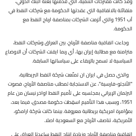
وقد كانت مقترحات التنمية، التي قدمتها بعثة البنك الدولي،
متفائلة بالاتفاقية التي عقدتها الحكومة مع شركات النفط في
آب 1951 والتي ألزمت الشركات بمناصفة ارباح النفط مع
الحكومة.
وجاءت اتفاقية مناصفة الأرباح، بين العراق وشركات النفط،
متزامنة مع مطالبة إيران بها، أي ربما ايقنت الشركات أن الاوضاع
السياسية لا تسمح بالإبقاء على سياساتها السابقة.
والذي حصل في ايران ان تمنّعت شركة النفط البريطانية،
"الأنجلو-فارسية"، عن الاستجابة لمطلب مناصفة الأرباح، فصوت
البرلمان الإيراني بمجلسيه على تأميم النفط اواخر نيسان من عام
1951، وبسبب هذا التأميم اسقِطت حكومة مصدق، فيما بعد،
بمؤامرة امريكية بريطانية معروفة. بينما كانت شركة ارامكو،
الأمريكية، تناصف الأرباح مع السعودية اصلا.
اتفاقية مناصفة الأرباح وزيادة انتاج النفط ساعدتا العراق على