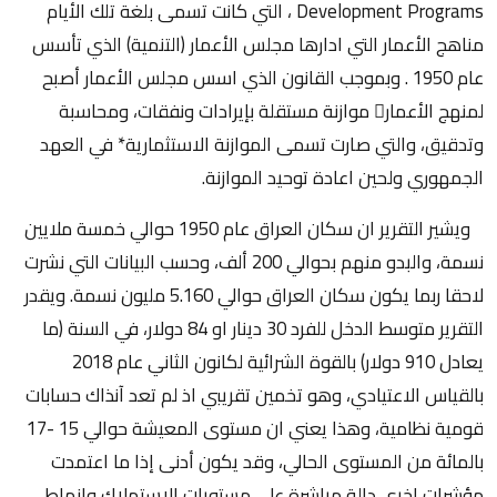
Development Programs ، التي كانت تسمى بلغة تلك الأيام
مناهج الأعمار التي ادارها مجلس الأعمار (التنمية) الذي تأسس
عام 1950 . وبموجب القانون الذي اسس مجلس الأعمار أصبح
لمنهج الأعمار موازنة مستقلة بإيرادات ونفقات، ومحاسبة
وتدقيق، والتي صارت تسمى الموازنة الاستثمارية* في العهد
الجمهوري ولحين اعادة توحيد الموازنة.
ويشير التقرير ان سكان العراق عام 1950 حوالي خمسة ملايين
نسمة، والبدو منهم بحوالي 200 ألف، وحسب البيانات التي نشرت
لاحقا ربما يكون سكان العراق حوالي 5.160 مليون نسمة. ويقدر
التقرير متوسط الدخل للفرد 30 دينار او 84 دولار، في السنة (ما
يعادل 910 دولار) بالقوة الشرائية لكانون الثاني عام 2018
بالقياس الاعتيادي، وهو تخمين تقريبي اذ لم تعد آنذاك حسابات
قومية نظامية، وهذا يعني ان مستوى المعيشة حوالي 15 -17
بالمائة من المستوى الحالي، وقد يكون أدنى إذا ما اعتمدت
مؤشرات اخرى دالة مباشرة على مستويات الاستهلاك وانماط