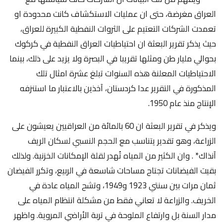
العراق مغرضة، حتى ان عمليات الاستكشاف كانت محدودة او
تعمدت الشركات التعتيم على الثروات النفطية الكبيرة للعراق،
حيث يذكر تقرير البعثة ان احتياطيات العراق النفطية في كركوك
بحوالي مليار طن ومثلها تقريبا في البصرة ولا يزيد على ذلك، بينما
الاحتياطيات المعلنة هذه السنوات تبلغ عشرة امثال تلك
المذكورة في التقرير عدا كردستان، آخذين بالاعتبار ما استنزفه
الإنتاج منذ عام 1950.
ويذكر في تقرير البعثة ان 60 بالمائة من العراقيين يعيشون على
الزراعة، وهو تقدير يتناسب مع الحجم النسبي لسكان الريف
آنذاك* . وان الكثير من المياه تُهدر لقلة الإمكانات الخزنية. ولذلك
بقيت الفيضانات تجتاح مساحات شاسعة في الربيع، وتكرر الفيضان
ثمان مرات بين سنتي 1923 و1949، وتشح المياه عادة في
الخريف. والزراعة لا تعاني فقط من مشكلة انتظام المياه على
مدار السنة بل وارتفاع الملوحة في تربة الأراضي المروية. واظهر