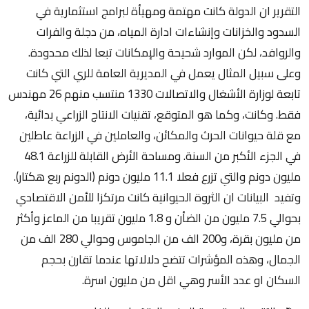
التقرير ان الدولة كانت مهتمة ومهيأة لبرامج استثمارية في
السدود والخزانات وإنشاءات ادارة المياه، من دجلة والفرات
والروافد، لكن الموارد شحيحة والإمكانات تبعا لذلك محدودة.
وعلى سبيل المثال يعمل في المديرية العامة للري التي كانت
تابعة لوزارة الأشغال والاتصالات 1330 منتسب منهم 26 مهندس
فقط. وكانت، وكما هو المتوقع، تقنيات الانتاج الزراعي بدائية،
مع قلة حيوانات الحرث والمكائن، والعاملين في الزراعة عاطلين
في الجزء الأكبر من السنة. ومساحة الأرض القابلة للزراعة 48.1
مليون دونم والتي تزرع فعلا 11.1 مليون دونم (الدونم ربع هكتار).
وتفيد البيانات ان الثروة الحيوانية كانت مرتكزا للأمن الاقتصادي
بحوالي 7.5 مليون من الضأن و 1.8 مليون تقريبا من الماعز وأكثر
من مليون بقرة، و200 الف من الجاموس وحوالي 280 الف من
الجمال، وهذه المؤشرات تتضح دلالاتها عندما تقارن بحجم
السكان او عدد الأسر وهي اقل من مليون اسرة.