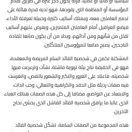
سياسيا أو ماليا أو عمليا، فإنه يكون حجر عثرة في طريق تقدم
المؤسسة أو المنظمة التي يقودها، فهو لديه قدرة هائلة على
تدمير العاملين معه، ويمتلك أساليب كثيرة وخبيثة لعرقلة الأداء،
فيضع العراقيل أمام العاملين المتميزين، ويفرض عليهم أساليب
تقلل من شأنهم ومن أدائهم، وبدلا من أن يكون صانعا للقادة
الناجحين، يصبح صانعا للمرؤوسين المتلكّئين.
المشكلة تكمن في شخصية القائد السام المريضة والمعقدة،
فهو في الحقيقة نتاج بيئة تربوية فاشلة، نشأت وترعرعت فيها
شخصيته، فاعتاد على الغرور والتكبر والشعور بالنقص، وانغرست
فيه صفات رديئة مثل الحقد والكراهية والتعالي، وحب الذات،
والابتعاد عن التواضع، مضافا إلى كل هذه الصفات هنالك الغباء
الذي غالبا ما يرافق شخصية القائد الفاشل الذي يخشى نجاح
الآخرين.
هذه المجموعة من الصفات السامة، تشكّل شخصية القائد