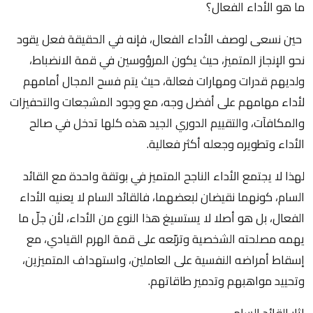
ما هو الأداء الفعال؟
حين نسعى لوصف الأداء الفعال، فإنه في الحقيقة فعل يقود
نحو الإنجاز المتميز، حيث يكون المرؤوسين في قمة الانضباط،
ولديهم قدرات ومهارات فعالة، حيث يتم فسح المجال أمامهم
لأداء مهامهم على أفضل وجه، مع وجود المشجعات والتحفيزات
والمكافآت، والتقييم الدوري الجيد هذه كلها تدخل في صالح
الأداء وتطويره وجعله أكثر فعالية.
لهذا لا يجتمع الأداء الناجح المتميز في بوتقة واحدة مع القائد
السام، كونهما نقيضان لبعضهما، فالقائد السام لا يعنيه الأداء
الفعال، بل هو أصلا لا يستسيغ هذا النوع من الأداء، لأن جلّ ما
يهمه مصلحته الشخصية وتربّعه على قمة الهرم القيادي، مع
إسقاط أمراضه النفسية على العاملين، واستهداف المتميزين،
وتحييد مواهبهم وتدمير طاقاتهم.
اثار القائد السام