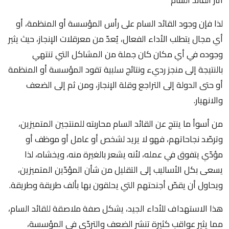
لذا فإن وجود القائد السام على رأس المؤسسة أو المنظمة، أو
أي مجال يتطلب الأداء الفعال، يُعدّ من معرقلات الإنجاز، حيث يثير
وجوده في أي مكان كان جملة من المشاكل التي تنتهي
بالنتيجة إلى منجز رديء ونتائج سلبية تقود المؤسسة أو المنظمة
أو حتى الدولة إلى التراجع وقلة الإنجاز، ومن ثم إلى الضعف
والانهيار.
من أسوأ ما ينتج عن القائد السام محاربته للمنتجين المتميزين،
وترصّد نجاحاتهم، فهو لا يريد لشخص أو عامل أو موظف أو
مؤدّي يتفوق في عمله، لأنه يشعر بالغيرة منه، ويخشاه، لذا
يسعى بكل الأساليب إلى التقليل من شأن المؤدّين المتميزين،
ويحاول أن يقصّ أجنحتهم التي يحلقون بها بألف طريقة وطريقة.
هذا الاستهداف للأداء الجيد، يشكل صفة ملاصقة للقائد السام،
مما يثير عواقب كثيرة تنشر الضعف والتردّي في المؤسسة،