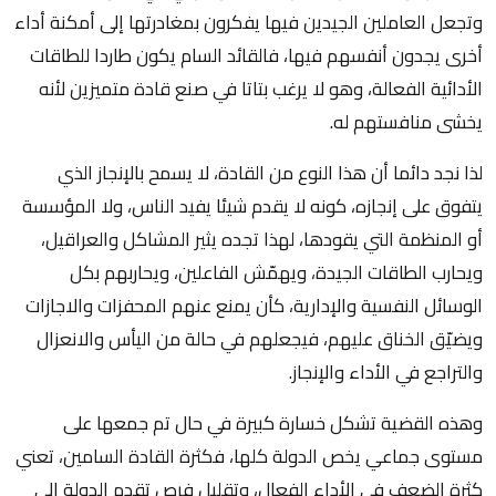
وتجعل العاملين الجيدين فيها يفكرون بمغادرتها إلى أمكنة أداء
أخرى يجدون أنفسهم فيها، فالقائد السام يكون طاردا للطاقات
الأدائية الفعالة، وهو لا يرغب بتاتا في صنع قادة متميزين لأنه
يخشى منافستهم له.
لذا نجد دائما أن هذا النوع من القادة، لا يسمح بالإنجاز الذي
يتفوق على إنجازه، كونه لا يقدم شيئا يفيد الناس، ولا المؤسسة
أو المنظمة التي يقودها، لهذا تجده يثير المشاكل والعراقيل،
ويحارب الطاقات الجيدة، ويهمّش الفاعلين، ويحاربهم بكل
الوسائل النفسية والإدارية، كأن يمنع عنهم المحفزات والاجازات
ويضيّق الخناق عليهم، فيجعلهم في حالة من اليأس والانعزال
والتراجع في الأداء والإنجاز.
وهذه القضية تشكل خسارة كبيرة في حال تم جمعها على
مستوى جماعي يخص الدولة كلها، فكثرة القادة السامين، تعني
كثرة الضعف في الأداء الفعال، وتقليل فرص تقدم الدولة إلى