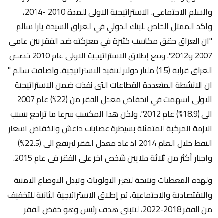
والسلم الاجتماعي. الاستراتيجية الاولى للمدة 2010 -2014،
واكد الممثل الخاص للبنك الدولي في العراق السيدة يارا سالم
"ان العراق حقق مكاسب كثيرة في معركته ضد الفقر بين عامي
2007 و2012". ومع إطلاق الاستراتيجية الاولى عام 2010 خصص
العراق قرابة (1.5) مليار دولار لتنفيذ الاستراتيجية. واضافت سالم "
ان الانشطة المتعددة القطاعات التي نفذت ضمن الاستراتيجية
الاولى اسهمت في انخفاض معدل الفقر من (22%) عام 2007
الى (18.9%) عام 2012". ولكن هذا المكسب سرعا ما تراجع بسبب
الازمة المركبة المتمثلة بسيطرة عصابات داعش وانخفاض اسعار
النفط خلال العام 2014 اذ عاد معدل الفقر ليرتفع الى (22.5%)
واجبار أكثر من ثلاثة ملايين شخص اخر على الفقر في عام 2015.
ولهذه المعطيات ونتيجة لتغير الاولويات وتبدل الاوضاع الامنية
والاقتصادية والاجتماعية، تم إطلاق الاستراتيجية الثانية للتخفيف
من الفقر 2018-2022، لتتبنى هدف رئيس وهو خفض الفقر