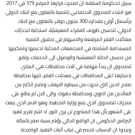
سبق للحكومة السابقة ان اصدرت قرارها المرقم 379 في 2017
هو انشاء الصندوق الاجتماعي للتنمية بالتعاون مع البنك الدولي
برأسمال أوليّ مقداره 300 مليون دولار، بالتعاون مع البنك
الدولي، لتحسين ظروف الفقراء المعيشيّة، استجابة لتحديّات
معدّلات الفقر المرتفعة والاسهام في تحقيق التنمية
المستدامة الشاملة في المجتمعات المحلية لدعمها وتمكينها
من تحسين الحالة المعيشية والوصول الى الخدمات. وتقرر
للصندوق ان يبدأ مهامه في ثلاث محافظات هي المثنى
باعتبارها اعلى المحافظات في معدلات الفقر، تليها محافظة
صلاح الدين التي تحررت من سيطرة الارهاب وتضم الكثير من
العائدين من النزوح، ومحافظة دهوك. والى الان لم نطلع على
منجزات للصندوق الذي يتبع وزارة التخطيط. وهو الامر الذي يبعث
على الشعور بأن هذا المشروع لن يرى النور. اذ اشار تقرير تنفيذ
البرنامج الحكومي ان الواقع الحالي يؤشر نسبة صفر بالمائة
ويبدوا ان الاسباب تنحصر في غياب آليات التنفيذ الواضحة.