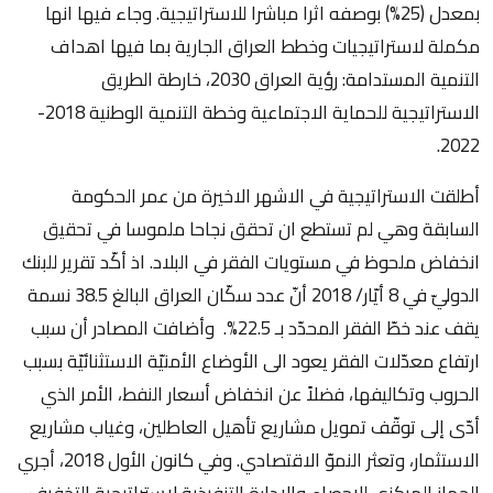
بمعدل (25%) بوصفه اثرا مباشرا للاستراتيجية. وجاء فيها انها
مكملة لاستراتيجيات وخطط العراق الجارية بما فيها اهداف
التنمية المستدامة: رؤية العراق 2030، خارطة الطريق
الاستراتيجية للحماية الاجتماعية وخطة التنمية الوطنية 2018-
2022.
أطلقت الاستراتيجية في الاشهر الاخيرة من عمر الحكومة
السابقة وهي لم تستطع ان تحقق نجاحا ملموسا في تحقيق
انخفاض ملحوظ في مستويات الفقر في البلاد. اذ أكّد تقرير للبنك
الدوليّ في 8 أيّار/ 2018 أنّ عدد سكّان العراق البالغ 38.5 نسمة
يقف عند خطّ الفقر المحدّد بـ 22.5%. وأضافت المصادر أن سبب
ارتفاع معدّلات الفقر يعود الى الأوضاع الأمنيّة الاستثنائيّة بسبب
الحروب وتكاليفها، فضلاً عن انخفاض أسعار النفط، الأمر الذي
أدّى إلى توقّف تمويل مشاريع تأهيل العاطلين، وغياب مشاريع
الاستثمار، وتعثر النموّ الاقتصادي. وفي كانون الأول 2018، أجري
الجهاز المركزي للإحصاء والادارة التنفيذية لاستراتيجية التخفيف