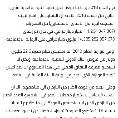
في العام 2018 وإذا ما تتبعنا تقرير تنفيذ الموازنة لغاية تشرين
الثاني من السنة 2018، نلاحظ ان الانفاق على استراتيجية
التخفيف (جزء من الانفاق الاستثماري) من الفقر بلغ
(11,264,347,367) مليار دينار عراقي. في حين تم إنفاق
14,385,282,957,670 ترليون دينار عراقي على الرعاية الاجتماعية.
وفي موازنة العام 2019، تم تخصيص مبلغ قدره 22,6 مليون
دولار من قروض البنك الدولي للتنمية الاجتماعية. ولكن لا
نستطيع معرفة الانفاق الفعلي على هذا المشروع الا بعد اعلان
تنفيذ الموازنة الذي يصدر في نهاية السنة المالية في العادة.
وعلى الرغم من عودة الكثير من النازحين الى مناطقهم، الا ان
السبب الاساس لاستمرار معدلات الفقر في البلاد هو العدد الكبير
من النازحين الذين لا يستطيعون العودة الى مناطقهم لأسباب
سياسية لا تستطيع الحكومة تجاوزها، فضلا عن تدهور معدلات