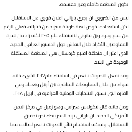
تكون المنطقة كاملة وغير مقسمة.
ليس من الضروري ان يجري بارزاني اعلان فوري عن الاستقلال
لكن استعداده لخوض لعبة طويلة سيزيد من خياراته، فعلى الرغم
من عدم وجود وزن قانوني لاستفتاء عام ٢٠٠٥ لكنه زاد من قدرة
المفاوضين الأكراد خلال النقاش حول الدستور العراقي الجديد،
الذي اعتبر ان منطقة اقليم كردستان هي المنطقة المستقلة
الوحيدة في البلاد.
وقد يفعل التصويت بـ نعم في استفتاء عام٢٠١٧ الشيء ذاته،
سواء من خلال المفاوضات المباشرة بين أربيل وبغداد وفي
الفترة التي تسبق الانتخابات الوطنية العراقية في ابريل ٢٠١٨.
ومن جانبه قال نيكولاس هيراس، وهو زميل في مركز الامن
الأمريكي الجديد، ان بارزاني يريد السير ببطء نحو تحقيق
الاستقلال، ويمكنه استخدام نتائج التصويت بـ نعم لصالحه مما