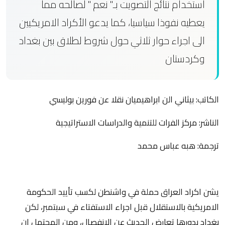
استخدام نتائج التصويت بـ" نعم " لصالحه مما
يعطيه نفوذا سياسيا، كما يدعو الأكراد الامريكيين
الى اجراء حوار ثلاثي حول شروط لطلاق بين بغداد
وكردستان
الكاتب: بيثاني الن ابراهيميان نقلا عن فورين بوليسي
الناشر: مركز الفرات للتنمية والدراسات الاستراتيجية
ترجمة: هبه عباس محمد
يشن اكراد العراق حملة في واشنطن لكسب تأييد الحكومة
الامريكية بالاستقلال قبل اجراء الاستفتاء في سبتمبر، لكن
بغداد بدورها تعارض الحديث عن الانفصال، ومن المحتمل ان