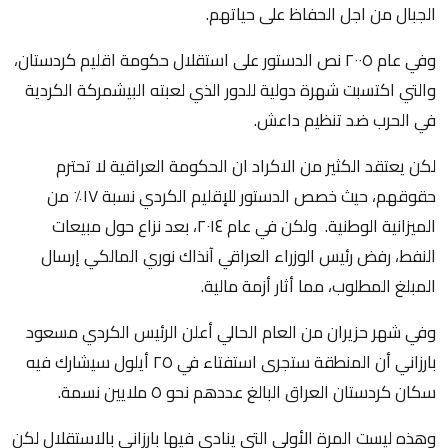
الجبال من اجل الحفاظ على حياتهم.
وفي عام ٢٠٠٥ نص الدستور على استقلال حكومة اقليم كردستان،
والتي اكتسبت شهرة دولية للدور الذي لعبته البيشمركة الكردية
في الحرب ضد تنظيم داعش.
لكن يعتقد الكثير من الاكراد ان الحكومة العراقية لا تحترم
حقوقهم، حيث خصص الدستور للإقليم الكردي نسبة ١٧٪‏ من
الميزانية الوطنية. ولكن في عام ٢٠١٤، بعد نزاع حول مبيعات
النفط، رفض رئيس الوزراء العراقي آنذاك نوري المالكي إرسال
المبلغ المطلوب، مما أثار أزمة مالية.
وفي شهر حزيران من العام الحالي أعلن الرئيس الكردي مسعود
بارزاني أن المنطقة ستجرى استفتاء في ٢٥ أيلول سيشارك فيه
سكان كردستان العراق البالغ عددهم نحو ٥ ملايين نسمة.
وهذه ليست المرة الأولى التي ينادي فيها بارزاني بالاستقلال لكن