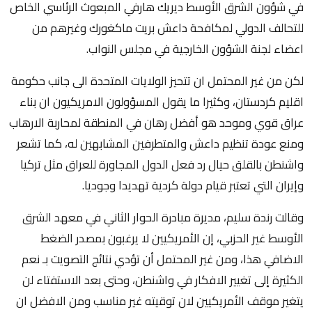
في شؤون الشرق الأوسط ديريك هارفي المبعوث الرئاسي الخاص
للتحالف الدولي لمكافحة داعش بريت ماكغورك وغيرهم من
اعضاء لجنة الشؤون الخارجية في مجلس النواب.
لكن من غير المحتمل ان تتحيز الولايات المتحدة الى جانب حكومة
اقليم كردستان، وكثيرا ما يقول المسؤولون الامريكيون ان بناء
عراق قوي وموحد هو أفضل رهان في المنطقة لمحاربة الارهاب
ومنع عودة تنظيم داعش والمتطرفين المشابهين له، كما تشعر
واشنطن بالقلق حيال رد فعل الدول المجاورة للعراق مثل تركيا
وإيران التي تعتبر قيام دولة كردية تهديدا وجوديا.
وقالت رندة سليم، مديرة مبادرة الحوار الثاني في معهد الشرق
الأوسط غير الحزبي، إن الأمريكيين لا يرغبون بمصدر الضغط
الاضافي هذا، ومن غير المحتمل أن تؤدي نتائج التصويت بـ نعم
الكثيرة إلى تغيير الافكار في واشنطن، وحتى بعد الاستفتاء لن
يتغير موقف الأمريكيين لان توقيته غير مناسب ومن الافضل ان