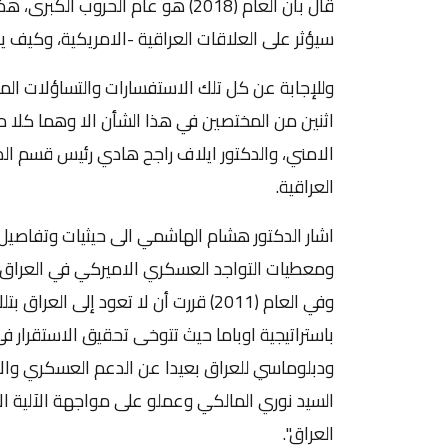
قال بأن العام (2018) هو عام الحر
سيؤثر على العلاقات العراقية -الامريكية، وكيف ير
وللإجابة عن كل تلك الاستفسارات والتساؤلات المل
اثنين من المختصين في هذا الشأن الا وهما كلا م
الامني، والدكتور ايلاف راجح هادي رئيس قسم الدر
العراقية.
اشار الدكتور هشام الهاشمي الى حيثيات وتفاصيل 
ومعطيات التواجد العسكري الاميركي في العراق وس
وفي العام (2011) قررت أن لا تعود إلى
باستراتيجية اوباما حيث تتوخى تحقيق الاستقرار 
ودبلوماسي للعراق بعيدا عن الدعم العسكري وا
السيد نوري المالكي وعملو على مواجهة الآلية ا
العراق".