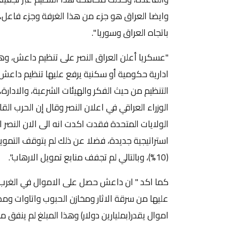
وايضا العراق هو جزء من هذا الغرفة وجزء فاعل
باتجاه العراق وسوريا ".
"عسكريا أعلن العراق النصر على تنظيم داعش، وهن
ادارية حكومية أو سكنية يرفع عليها تنظيم داعش 
التنظيم من حيث الفكر والهيئات الشرعية، والادارة
الوزراء العراقي في اعلان النصر وقال إن الحرب ا
الولايات المتحدة فقدت اكدت انه الى الان النص
استراتيجية جديدة، فضلا عن ذلك لم يتوقف التمويل 
(10%)، وبالتالي لم تجفف منابع تمويل الارهاب".
كما اكد " ان داعش حصل على الاموال في الغرب
عليها من سرقة الاثار ومخازن الحبوب واتاوات ومص
اموال يقدر(بمليارين دولار) وهذا المبلغ لم ينفق منه