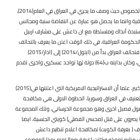
"وبدأت هذه السياسة وكان لأوباما خطابات بهذا الخصوص حيث وصف ما يجري في العراق في العام(2014)،
اقية وانما ما يحصل هو عبارة عن انتفاضة سنية ومجالس
ستبدة آنذاك ومتسلطة مع ان داعش على مشارف اربيل
طلب من الحكومة العراقية، في ذلك الوقت اعلن ما يعرف بالتحالف
الدولي والذي استقر رسميا في(23/ ايلول/2014)، فتحالف العراق بدأ من (ايلول/2014) إلى (اذار/2015)
كعضو مراقب وفاعل من منظومة التحالف الدولي، وكان بدايته ب(64) دولة لها تواجد عسكري واخرى تقدم
واضاف " ان هذه الخطوة ساعدت العراق بشكل كبير، علما أن الاستراتيجية الامريكية التي اعلنتها في(2015)
لعنيف في العراق وسوريا، الخطوة الاولى هي مكافحة
مول فصيل اخرى وهو مجموعة الخرساني، وتلك المجموعة
ا يصرون على قتل (محسن الفضلي) كويتي الجنسية، ايضا
رف ( بغرفة الكويت) لمكافحة اعلام تنظيم داعش
منابع تمويله وكانت (غرفة روما) تهتم بهذا الموضوع،