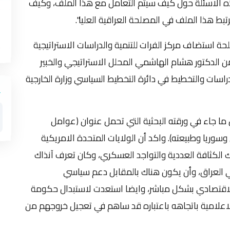
وب الكبرى، هذه الاسئلة حول كيف سيتم التعامل مع هذا الملف، وكيف
تبط هذا الملف في المصلحة العراقية العليا".
حة استضاف مركز الفرات للتنمية والدراسات الاستراتيجية
ن الدكتور هشام الهاشمي المحلل الاستراتيجي والخبير
اسات والتخطيط في دائرة التخطيط السياسي وزارة الخارجية
ما جاء في ورقته البحثية التي تحمل عنوان (عوامل
وريا وطبيعته). واكد أن الولايات المتحدة الامريكية
 العراق بتلك الكثافة العددية والتواجد العسكري، وكان تعرف آنذاك
في العراق، وأن يكون هناك بالمقابل دعم سياسي
لاقتصادي بشكل مباشر، وايضا استعدت لاستبدال حكومة
لاعلامية باتجاهه باعتباره قد ساهم في تعجيل خروجهم من