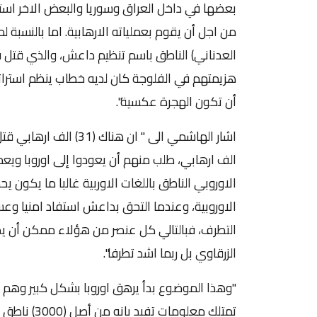
بعضها في داخل العراق وسوريا والبعض الاخر استثمر
من اجل أن يقوم بعملياته الارهابية. اما بالنسبة
هزيمتهم في الفلوجة كان لديه خطاب ينظم استراتي
أن تكون الهجرة عكسية".
الف ارهابي، طلب منهم أن يعودوا إلى اوروبا ويع
الاوروبي الناطق باللغات الاوربية غالبا ما يكون
الاوروبية، وعندما التحق بداعش استفاد امنيا وعس
التطرف، فبالتالي كل عنصر من هؤلاء ممكن أن يصن
الزرقاوي بل ربما اشد تطرفا".
"وهذا الموضوع بدأ يرهق اوروبا بشكل كبير وهم يع
تمتلك معلوم