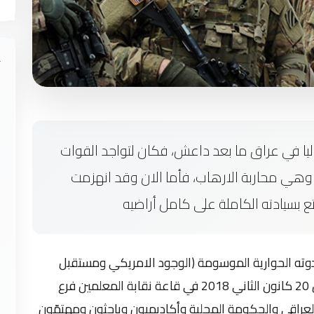
ا في عراق ما بعد داعش، فكان لتواجد القوات
 وهي محاربة الارهاب، فأما الان وقد انهزمت
ع بسيادته الكاملة على كامل أراضيه
 ندوته الحوارية الموسومة (الوجود الامريكي ومستقبل
العلاقات العراقية-الامريكية) يوم السبت الموافق 20 كانون الثاني 2018 في قاعة نقابة المعلمين فرع
العراقي والحكومة المحلية وأكاديميون وباحثون ومهتمّون