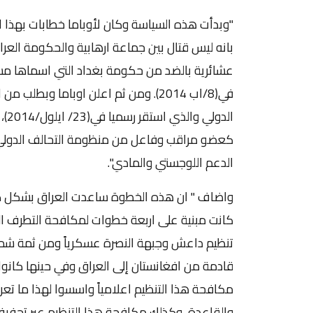
بانه ليس قتال بين جماعة ارهابية والحكومة العر
عشائرية بالضد من حكومة بغداد التي اسماها م
في(8/اب 2014). ومن ثم اعلن اوباما وب
الدعم اللوجستي والمادي".
كانت مبنية على اربعة خطوات لمكافحة التطرف ا
تنظيم داعش وجبهة النصرة عسكرياً ومن ثمة ش
قادمة من افغانستان إلى العراق وفي حينها كانو
مكافحة هذا التنظيم اعلامياً واسسوا لهذا ما تع
والقاعدة، وكذلك مكافحة هذا التنظيم عبر تجفيف 