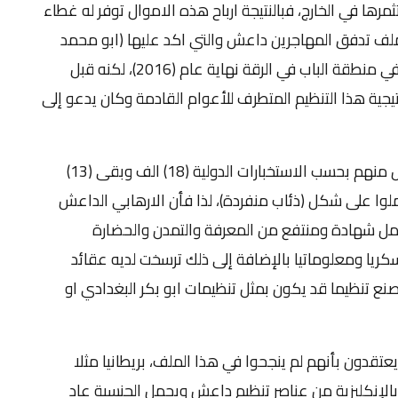
ها في الخارج، فبالنتيجة ارباح هذه الاموال توفر له غطاء
 لملف تدفق المهاجرين داعش والتي اكد عليها (ابو محمد
العدناني) الناطق باسم تنظيم داعش، والذي قتل في منطقة الباب في الرقة نهاية عام (2016)، لكنه قبل
جية هذا التنظيم المتطرف للأعوام القادمة وكان يدعو إلى
اشار الهاشمي الى " ان هناك (31) الف ارهابي قتل منهم بحسب الاستخبارات الدولية (18) الف وبقى (13)
ملوا على شكل (ذئاب منفردة)، لذا فأن الارهابي الداعش
 يحمل شهادة ومنتفع من المعرفة والتمدن والحضارة
كريا ومعلوماتيا بالإضافة إلى ذلك ترسخت لديه عقائد
ع تنظيما قد يكون بمثل تنظيمات ابو بكر البغدادي او
تقدون بأنهم لم ينجحوا في هذا الملف، بريطانيا مثلا
ات تفيد بانه من أصل (3000) ناطق بالإنكليزية من عناصر تنظيم داعش ويحمل الجنسية عاد