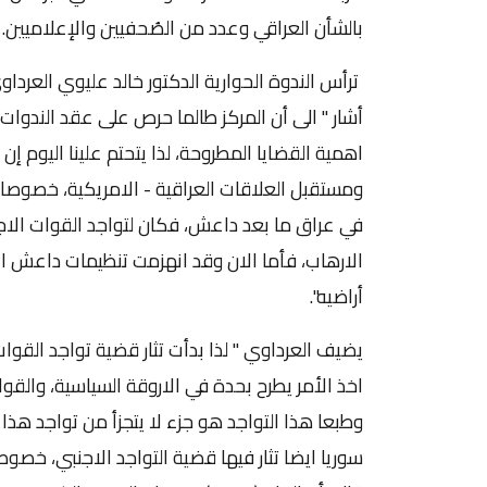
بالشأن العراقي وعدد من الصُحفيين والإعلاميين.
ترأس الندوة الحوارية الدكتور خالد عليوي العرداوي
أشار " الى أن المركز طالما حرص على عقد الندوا
اهمية القضايا المطروحة، لذا يتحتم علينا اليوم
ومستقبل العلاقات العراقية - الامريكية، خصوصا
في عراق ما بعد داعش، فكان لتواجد القوات الاج
الارهاب، فأما الان وقد انهزمت تنظيمات داعش الا
أراضيه".
يضيف العرداوي " لذا بدأت تثار قضية تواجد القو
اخذ الأمر يطرح بحدة في الاروقة السياسية، والقوا
وطبعا هذا التواجد هو جزء لا يتجزأ من تواجد هذا
سوريا ايضا تثار فيها قضية التواجد الاجنبي، خص