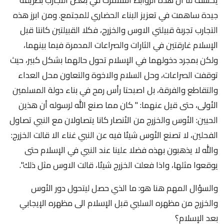
جيدة ساهمت في تعزيز البناء الحضاري للمجتمع. ومن ابرز هذه
التجارب تجربة قبيلتي الاوس والخزرج، فكلا القبيلتين كانتا قبل
الإسلام غارقتين في الثارات والصراعات المدمرة فيما بينهما،
ولكن بمجرد دخولهما في الإسلام تحول حالهما بشكل كبير، حيث
توقفت الصراعات، وحل السلام والاخوة والتعاون محل العداء
والتقاطع والفرقة، بل اصبحتا رأس رمح في بناء دولة المسلمين
الأولى، حتى قيل عنهما: " كان مما صنع الله لرسوله أن هذين
الحيين: الأوس والخزرج من الأنصار كانا يتصاولان مع النبي تصاول
الفحلين، لا تصنع الأوس شيئا فيه عن النبي غناء الا قالت الخزرج:
والله لا يذهبون بهذه فضلا علينا عند النبي في الإسلام حتى
يوقعوا مثلها، واذا فعلت الخزرج شيئا، قالت الاوس مثل ذلك".
والسؤال المهم هنا هو: ما الذي حصل ليتحول دور الأوس
والخزرج من مظهره السلبي قبل الإسلام الى مظهره الإيجابي
بعد الإسلام؟