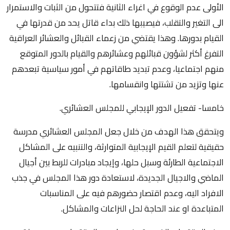
الأولى عدم الوقوع في اغراء الثانية فتتحول من الثبات والاستمرار
الى التغير والتقلب، فيصيبها ذلك بداء قاتل يحد من قدرتها في
القيام بدورها. وهذا يقتضي من زعماء القبائل والعشائر العراقية
التفرغ أكثر لشؤون قبائلهم وعشائرهم والقيام بالدور المتوقع
منهم اجتماعيا، وعدم تبديد طاقاتهم في أمور سياسية تبعدهم
عنها وتزيد من تشتتها وانقسامها.
خامسا- تفعيل الدور الإيجابي للمجلس العشائري.
ويتحقق هذا الهدف من خلال جعل المجلس العشائري مدرسة
حقيقية لتعلم القيم الإيجابية المتوارثة، والتنبيه على المشاكل
الاجتماعية الطارئة وسبل حلها، وإيجاد مبادرات للربط بين أجيال
الماضي والاجيال الجديدة، لاستعادة دور هذا المجلس في جذب
الافراد اليه، وعدم اقتصار حضورهم فيه على المناسبات
المتباعدة او عند الحاجة لحل النزاعات والمشاكل.