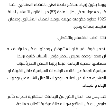
وربما يكون إيجاد محاكم خاصة تعنى بالقضاء العشائري، كما
كان معمولا به في ظل المادة (87) من القانون الأساس لسنة
1925 خطوة حكومية مهمة لتوحيد القضاء العشائري وضمان
تطبيقه بعدالة وحزم.
ثالثا- تجنب الانقسام والتشظي.
تكمن قوة القبيلة او العشيرة في وحدتها، ولكن ما يؤسف له
ان هذه الوحدة تتعرض للخطر مؤخرا؛ لأسباب كثيرة يرتبط
معظمها بقضية الزعامة، فيما يرتبط البعض الاخر بأسباب
سياسية ناجمة عن اختلاف الولاءات السياسية داخل القبيلة او
العشيرة، فضلا عن اختلاف توجهات الأجيال الشابة عن توجهات
الإباء والاجداد.
لقد جعل هذا الحال الكثير من الزعامات العشائرية تنظر له كأمر
طبيعي، ولكن الواقع هو انه حالة مرضية تتطلب معالجة،