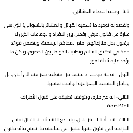
ثانيا- وحدة القضاء العشائري.
ونقصد به توحيد ما تسميه القبائل والعشائر بالـ(سواني) التي هي
عبارة عن قانون عرفي يفصل بين الافراد والجماعات الذين لا
يرغبون بحل منازعاتهم امام المحاكم الرسمية، ويتضمن فوائد
جمة في تحقيق السلام وتطييب الخواطر بين الخصوم، ولكن ما
يؤخذ عليه ثلاثة امور:
الأول- انه غير موحد، اذ يختلف من منطقة جغرافية الى أخرى، بل
وداخل المنطقة الجغرافية الواحدة نفسها.
الثاني- انه غير ملزم، ويتوقف تطبيقه على قبول الأطراف
المتخاصمة.
الثالث- انه -أحيانا- غير عادل، ويخضع للانتقائية، بحيث ان نفس
الجريمة التي تكون ديتها مليون في مناسبة ما، تصبح مائة مليون