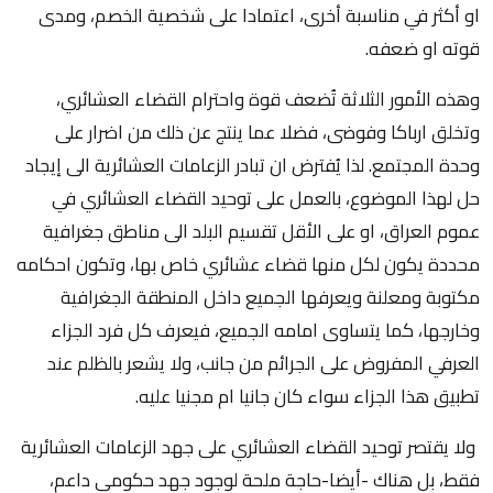
او أكثر في مناسبة أخرى، اعتمادا على شخصية الخصم، ومدى
قوته او ضعفه.
وهذه الأمور الثلاثة تُضعف قوة واحترام القضاء العشائري،
وتخلق ارباكا وفوضى، فضلا عما ينتج عن ذلك من اضرار على
وحدة المجتمع. لذا يُفترض ان تبادر الزعامات العشائرية الى إيجاد
حل لهذا الموضوع، بالعمل على توحيد القضاء العشائري في
عموم العراق، او على الأقل تقسيم البلد الى مناطق جغرافية
محددة يكون لكل منها قضاء عشائري خاص بها، وتكون احكامه
مكتوبة ومعلنة ويعرفها الجميع داخل المنطقة الجغرافية
وخارجها، كما يتساوى امامه الجميع، فيعرف كل فرد الجزاء
العرفي المفروض على الجرائم من جانب، ولا يشعر بالظلم عند
تطبيق هذا الجزاء سواء كان جانيا ام مجنيا عليه.
ولا يقتصر توحيد القضاء العشائري على جهد الزعامات العشائرية
فقط، بل هناك -أيضا-حاجة ملحة لوجود جهد حكومي داعم،