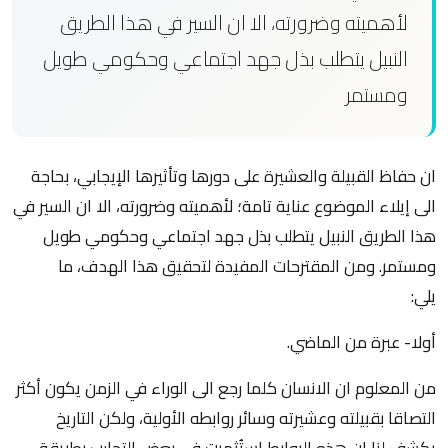
لأهميته وضرورته، الا ان السير في هذا الطريق
النبيل يتطلب بذل جهد اجتماعي وحكومي طويل
ومستمر
ان حفاظ القبيلة والعشيرة على دورها وتأثيرها الإيجابي، بحاجة
الى إيلاء الموضوع عناية تامة؛ لأهميته وضرورته، الا ان السير في
هذا الطريق النبيل يتطلب بذل جهد اجتماعي وحكومي طويل
ومستمر. ومن المقترحات المفيدة لتحقيق هذا الهدف، ما
يلي:
أولا- عبرة من الماضي.
من المعلوم ان الانسان كلما رجع الى الوراء في الزمن يكون أكثر
التصاقا بقبيلته وعشيرته وسائر روابطه الأولية، ولكن التاريخ
يكشف لنا ان هذه الروابط استُثمرت في بعض التجارب بطريقة