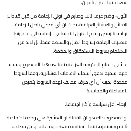
ومعالجتها تقترن بأمرين:
الأول- وضع عرف ثابت وصارم في تولي الزعامة من قبل قيادات
القبائل والعشائر العراقية، بحيث ان أي مدعي باطل للزعامة
يواجه بالرفض وعدم القبول الاجتماعي، إضافة الى عدم ربط
متطلبات الزعامة بشروط المال والسلطة فقط، بل لابد من
الاهتمام بشروط الاستحقاق والحكمة.
والثاني- قيام الحكومة العراقية بمتابعة هذا الموضوع وتحديد
جهة رسمية تدقق أسماء الزعامات العشائرية، وفقا لشروط
محددة، بحيث أن أي طرف مخالف لهذه الشروط يتعرض
للمساءلة والمحاسبة.
رابعا- أقل سياسة وأكثر اجتماعا.
والمقصود بذلك هو ان القبيلة او العشيرة هي وحدة اجتماعية
ثابتة ومستمرة، بينما السياسة متغيرة ومتقلبة، ومن مصلحة