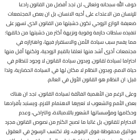
خوف الله سبحانه وتعالى، لن تجد أفضل من القانون رادعا
للإنسان من الاعتداء على أخيه الانسان، بل ان بعض المجتمعات
ضعيفة الوازع الروحي تكون خشيتها من القانون الذي تسهر على
تنفيذه سلطات حازمة وقوية ونزيهة أكثر من خشيتها من خالقها؛
مما يفسر سبب سيادة الأمن والاستقرار فيها، واهتزازه في
مجتمعات أخرى أشد منها تعلقا بالقيم الروحية، ولكنها أقل منها
احتراما لسيادة لقانون. وبدون سيادة القانون لا وجود للنظام في
حياة الامم، وبدون النظام لا مكان لها في السيادة الحضارية، ولذا
قيل: ان النظام هو القانون الأول في العالم.
وعلى الرغم من الأهمية الفائقة لسيادة القانون، تجد ان هناك
بعض الأمم والشعوب لا تعيرها الاهتمام اللازم، ويستبد بأفرادها
وحكامها ومؤسساتها الشعور باللامبالاة، والتراخي، وعدم
الاحترام للقانون، بل غالبا ما تصبح الكثير من نصوص القانون مجرد
مواثيق محفوظة فوق الرفوف، ولا تكتسب الرسوخ في العقول