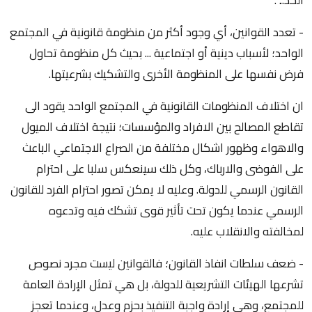
- تعدد القوانين، أي وجود أكثر من منظومة قانونية في المجتمع
الواحد؛ لأسباب دينية أو اجتماعية ... بحيث كل منظومة تحاول
فرض نفسها على المنظومة الأخرى والتشكيك بشرعيتها.
ان اختلاف المنظومات القانونية في المجتمع الواحد يقود الى
تقاطع المصالح بين الافراد والمؤسسات؛ نتيجة اختلاف الميول
والاهواء وظهور اشكال مختلفة من الصراع الاجتماعي الباعث
على الفوضى والارباك، وكل ذلك سينعكس سلبا على احترام
القانون الرسمي للدولة. وعليه لا يمكن تصور احترام الفرد للقانون
الرسمي عندما يكون تحت تأثير قوى تشكك فيه وتدعوه
لمخالفته والانقلاب عليه.
- ضعف سلطات انفاذ القانون؛ فالقوانين ليست مجرد نصوص
تشرعها الهيئات التشريعية للدولة، بل هي تمثل الإرادة العامة
للمجتمع، وهي إرادة واجبة التنفيذ بحزم وعدل، وعندما تعجز