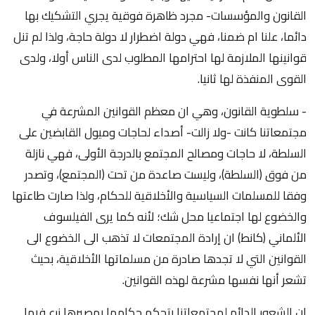
القانون والمؤسسات- مجرد ظاهرة فوقية يجري التشكيك بها
دائما، علنا ام ضمنا، فهي دولة اضطرار لا دولة حاجة، ولذا لم تنل
قوانينها الملازمة لها احترامها المطلوب لدى الناس أولا، ولدى
القوى المنفذة لها ثانيا.
- سلطوية القانون، وهي ان معظم القوانين المشرعة في
مجتمعاتنا كانت -ولا زالت- أصداء لحاجات وميول القابضين على
السلطة، لا حاجات ومصالح المجتمع بالدرجة الأولى، فهي نازلة
من فوق (السلطة)، وليست صاعدة من تحت (المجتمع)، وتصدر
وفقا للمسلمات السياسية والأخلاقية للحكام، ولذا صارت طاعتها
والخضوع لها اجتماعيا محل شك؛ لأنه كما يرى الفيلسوف
الألماني (كانط) ان إرادة المجتمعات لا تذهب الى الخضوع الى
القوانين التي لا تجدها صادرة من مسلماتها الأخلاقية، بحيث
تشعر أنها نفسها مشرعة لهذه القوانين.
ان الشعور الدائم لمجتمعاتنا بتحكم حكامها بمصيرها زرع فيها