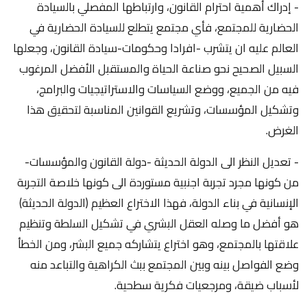
- إدراك أهمية احترام القانون، وارتباطها المفصلي بالسيادة
الحضارية للمجتمع، فأي مجتمع يتطلع للسيادة الحضارية في
العالم عليه ان يتشرب -افرادا وحكومات-سيادة القانون، وجعلها
السبيل الصحيح نحو صناعة الحياة والمستقبل الأفضل المرغوب
فيه من الجميع، ووضع السياسات والاستراتيجيات والبرامج،
وتشكيل المؤسسات، وتشريع القوانين المناسبة لتحقيق هذا
الغرض.
- تعديل النظر الى الدولة الحديثة -دولة القانون والمؤسسات-
من كونها مجرد تجربة اجنبية مستوردة الى كونها خلاصة التجربة
الإنسانية في بناء الدولة، فهذا الاختراع العظيم (الدولة الحديثة)
هو أفضل ما وصله العقل البشري في تشكيل السلطة وتنظيم
علاقتها بالمجتمع، وهو اختراع يتشاركه جميع البشر، ومن الخطأ
وضع الفواصل بينه وبين المجتمع ببث الكراهية والتباعد منه
لأسباب ضيقة، ومرجعيات فكرية سطحية.