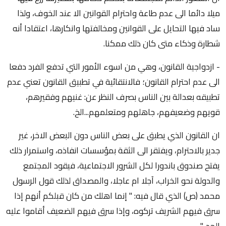
ميلا دائما الى عدم طاعة واحترام القوانين الا عند الخوف، ولذا
ساد فيها التحايل على القوانين ومخالفتها وانكارها، اعتقادا أنه
شطارة وذكاء متى كان ذلك ممكنا.
- ازدواجية القانون، وهي من اسوء الأمور التي تدفع الفرد دفعا
الى عدم احترام القانون؛ فالانتقائية في تطبيق القانون تعني عدم
تطبيقه بعدالة بين الناس بصرف النظر عن: غنيهم وفقيرهم،
قويهم وضعيفهم، جاهلهم ومتعلمهم...الخ.
ان القانون الذي يطبق على بعض الناس دون البعض الاخر، غير
جدير بالاحترام، ويفتقر الى الثقة بمؤسسات انفاذه، واستمرار ذلك
يفتح صندوق باندورا لكل الشرور الاجتماعية، فيقود المجتمع
والدولة نحو الخراب، آجلا ام عاجلا، والمصداق لذلك قول الرسول
محمد (ص) الذي قال فيه: " إنما اهلك من كان قبلكم أنهم إذا
سرق فيهم الشريف تركوه، وإذا سرق فيهم الضعيف أقاموا عليه
الحد...".