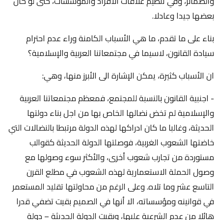
والضمائر، وفي تنظيم علاقات الافراد والمؤسسات، حتى لو كان
بعضها جيدا وعادلا.
بناء على ما تقدم، ما هي الأسباب الكامنة وراء عدم احترام
سيادة القانون، لاسيما في مجتمعاتنا العربية والإسلامية؟
ان الأسباب كثيرة، يمكن الإشارة الى الأبرز منها، وهي:
- اجنبية القانون بالنسبة للمجتمع، فمعظم مجتمعاتنا العربية
والإسلامية لم تخض نضالها الخاص بها من اجل بناء دولتها
الحديثة، وغالبا ما كان ادراكها لهذه الدولة مرتبطا بالنضالات التي
خاضتها الشعوب الغربية، فوصلتها الدولة الحديثة كقوالب
مستوردة من تجارب شعوب أخرى، والأكثر سوء وصولها مع
وصول الحملة الاستعمارية لهذه الشعوب في مطلع القرن
التاسع عشر وما تلاه. وعلى الرغم من محاولتها تقليد المستعمر
في قوانينه ومؤسساته، الا أنها في الصميم بقيت تضفي قدرا
هائلا من عدم الشرعية عليها، وبقيت الدولة الحديثة – دولة