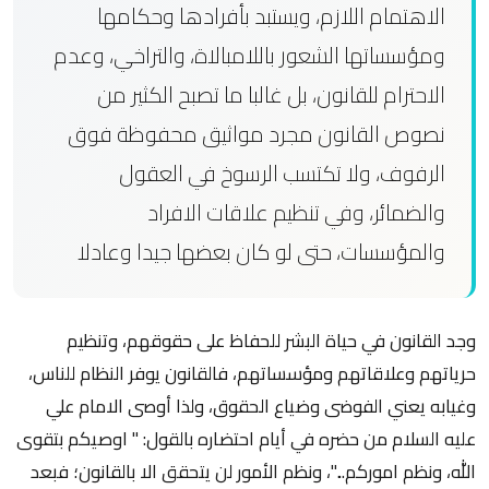
الاهتمام اللازم، ويستبد بأفرادها وحكامها
ومؤسساتها الشعور باللامبالاة، والتراخي، وعدم
الاحترام للقانون، بل غالبا ما تصبح الكثير من
نصوص القانون مجرد مواثيق محفوظة فوق
الرفوف، ولا تكتسب الرسوخ في العقول
والضمائر، وفي تنظيم علاقات الافراد
والمؤسسات، حتى لو كان بعضها جيدا وعادلا
وجد القانون في حياة البشر للحفاظ على حقوقهم، وتنظيم
حرياتهم وعلاقاتهم ومؤسساتهم، فالقانون يوفر النظام للناس،
وغيابه يعني الفوضى وضياع الحقوق، ولذا أوصى الامام علي
عليه السلام من حضره في أيام احتضاره بالقول: " اوصيكم بتقوى
الله، ونظم اموركم..."، ونظم الأمور لن يتحقق الا بالقانون؛ فبعد