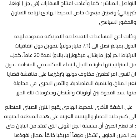
التواصل المباشر ؛ كما وأعادت افتتاح السفارات (في جزر ( تونغا،
كيريباتي) وتعيين مبعوث خاص للمحيط الهادئ لزيادة التعاون
والحضور السياسي
وكانت اذرع المساعدات الاقتصادية الامريكية ممدودة لهذه
الدول بمبالغ تصل الى (7.1 مليار دولار) لتمويل دول اتفاقيات
الارتباط الحر (جزر مارشال، ميكرونيزيا، بالاو) لمدة 20 عاماً، كجزء
من استراتيجيتها طويلة الاجل للبقاء المكثف في المنطقة ، دون
ان تنسى امر تطمين مخاوف دولها بتركيزها على مناقشة قضايا
تغير المناخ، والتنمية الاقتصادية، والأمن البحري في محاولة
منها لسد الفجوة بين أولويات واشنطن وحكومات تلك الجزر.
على الضفة الأخرى للمحيط الهادي يقبع التنين الصيني المتطلع
الى كسر جليد الحصار والهيمنة الغربية على هذه المنطقة الحيوية
؛ اذ تعتبر الصين أن سلسلة الجزر الأولى التي تمتد من اليابان حتى
بحر الصين الجنوبي تشكل طوقاً أمريكيا خانقاً لمجال نفوذها