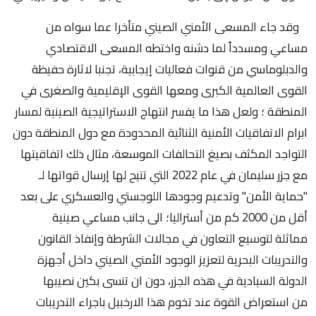
وقد جاء المسعى الأمني الصيني متأخرا عما سواه من
مساعي ومسدداً لما دشنه واختطه المسعى الاقتصادي
والدبلوماسي من قنوات فعاليات إيجابية، تجنبا لاثارة حفيظة
القوى العالمية الكبرى ومعها القوى الإقليمية والصغرى في
المنطقة ؛ ولعل هذا ما يفسر انتهاج الاستراتيجية الصينية لمسار
ابرام الاتفاقيات الأمنية الثنائية المحدودة مع دول المنطقة دون
التواجد المكثف بصيغ التحالفات الموسعة، مثال ذلك اتفاقيتها
مع جزر سليمان في عام 2022 التي تتيح لها إرسال قواتها لـ
"حماية الأمن" وتدعيم وجودها اللوجستي والعسكري على بعد
أقل من 2000 كم من أستراليا؛ الى جانب مساعي صينية
مماثلة لتوسيع التعاون في مجالات الشرطة وإنفاذ القانون
والتدريبات البحرية لتعزيز الوجود الأمني الصيني داخل أجهزة
الدولة السيادية في هذه الجزر، دون ان تنسى بكين نصيبها
من استعراض القوة عند تخوم هذا الارخبيل باجراء التدريبات