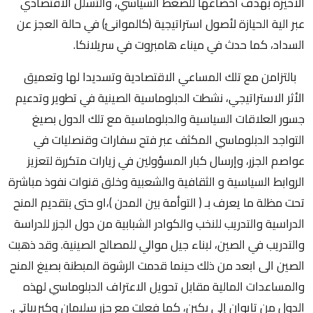
الاخيرة بهدف اخضاعها للضغط السياسي، والتسلل الاقتصادي
عبر الية الحيازة لأصول استراتيجية (كالموانئ) في حالة العجز عن
السداد، كما حدث في ميناء هامبروت في سريلانكا.
بالتزامن مع تلك المساعي الاقتصادية وتسديدا لها وتعميق
الأثر الاستراتيجي، نشطت الدبلوماسية الصينية في تطوير وتدعيم
جسور العلاقات السياسية والدبلوماسية مع تلك الدول بصيغ
التواجد الدبلوماسي المكثف عبر فتح سفارات وقنصليات في
عواصم الجزر، وإرسال كبار المسؤولين في زيارات متكررة لتعزيز
الروابط السياسية و الثقافية والشعبية وخلق قنوات نفوذ مباشرة
تحت مظلة ما يعرف بـ ( التوأمة بين المدن )،او حتى بتقديم المنح
الدراسية والتدريب للنخب والكوادر الشبابية من دول الجزر للدراسة
والتدريب في الصين، لبناء جيل موالي للمصالح الصينية. وقد ذهبت
الصين الى ابعد من ذلك حينما قدمت الرشوة المبطنة بصيغ المنح
والمساعدات المالية مقابل تحويل الاعتراف الدبلوماسي لهذه
الدول من تايوان إلى بكين، كما فعلت مع جزر سليمان وكيريباتي.