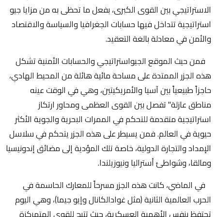
الاستراتيجي بين القوى الكبرى، بفعل ما تحظى به من مزايا جيو
استراتيجية تتداخل فيها حسابات الجغرافيا والسياسة والاقتصاد
والأمن في معادلة بالغة التعقيد.
فمن حيث الموقع الجيواستراتيجي والحسابات الأمنية تشكل
هذه الجزر الممتدة على مساحة مائية هائلة من المحيط الهادي،
حاجزاً طبيعياً بين آسيا والأمريكيتين، وهي في الوقت عينه
مناطق عازلة" تفصل بين القوى العظمى ومحاور ارتكاز
استراتيجية متقدمة للتحكم في الممرات البحرية والجوية الأكثر
حيوية في العالم. فمن يسيطر على هذه الجزر يتحكم في سلاسل
الإمداد والتجارة الدولية، خاصة تلك المؤدية إلى مضائق إندونيسيا
ومالقا، وشواطئ أستراليا ونيوزيلندا.
في الماضي، كانت هذه الجزر مسرحاً للمعارك الحاسمة في
الحرب العالمية الثانية (مثل غوادالكانال وإيو جيما)، وهي اليوم
تحتفظ بنفس الأهمية العسكرية، حيث تتيح للقوى المتمركزة