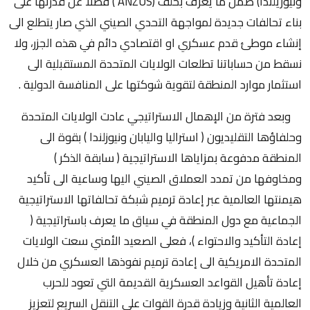
ونيوزيلندا) ضمن ما يعرف بحلف (ANZUS ) فضلا عن قدرتها على
بناء تحالفات جديدة لمواجهة التحدي الصيني الذي صار يتطلع الى
إنشاء موطئ قدم عسكري او اقتصادي دائم في هذه الجزر، ولا
نسقط من حساباتنا تطلعات الولايات المتحدة المستقبلية الى
استثمار موارد المنطقة لتقوية شوكتها على المنافسة الدولية .
وبعد فترة من الإهمال الاستراتيجي عادت الولايات المتحدة
وحلفاؤها التقليديون ( استراليا واليابان ونيوزلندا ) بقوة الى
المنطقة مدفوعة بمزاياها الاستراتيجية ( سابقة الذكر )
ومخاوفها من تمدد العملاق الصيني اليها وساعية الى تأكيد
هيمنتها العالمية عبر إعادة ترميم شبكة تحالفاتها الاستراتيجية
الجماعية مع دول المنطقة في سياق ما يعرف باستراتيجية (
إعادة التأكيد والاحتواء )، فعلى الصعيد الأمني سعت الولايات
المتحدة الامريكية الى إعادة ترميم نفوذها العسكري من خلال
إعادة تأهيل القواعد العسكرية القديمة التي تعود للحرب
العالمية الثانية وزيادة قدرة القوات على التنقل السريع لتعزيز