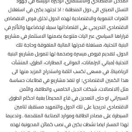
المدخل الاقتصادي والاستثماري الركيزة الرئيسة في جهود
التسلل الصيني الى دول المنطقة ؛ اذ تجتهد بكين في استغلال
الثغرات التنموية والاقتصادية لهذه الدول لخلق فرص الانقضاض
الاقتصادي التدريجي على اقتصاداتها سبيلا لإخضاعها والتأثير في
قراراها السياسي عبر اليات متنوعة بضمنها الاستثمار في مشاريع
البنية التحتية، مستغلة قدرتها المالية المتفوقة وحاجة تلك
الدول، لتقديم قروض ميسرة وضخمة لها لتمويل مشاريع البنية
التحتية (مباني البرلمانات، الموانئ، المطارات، الطرق، المنشآت
الرياضية)، في مسعى لكسب الثقة واستدراج المزيد منها الى
هذا الكمين الاقتصادي؛ او تنفذ مشاريع في قطاعات حساسة
مثل (الاتصالات، شبكات الجيل الخامس، والطاقة، والأمن
السيبراني او حتى التعدين في قاع المحيط.) بغية احكام الطوق
الاقتصادي تدريجيا على تلك الدول والتمهيد مستقبلا لتامين
السيطرة على مصادر الطاقة وموارد الصناعة المتقدمة . وتدعيما
لهذا المسار ايضا نشطت بكين في نصب كمائن المديونية لهذه