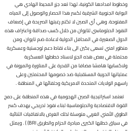
وخطوط امدادها الكونية، لهذا تعد جزر المحيط الهادي هي
البوابة الجنوبية الشرقية لكسر هذا الحصار والوصول إلى المياه
المفتوحة. وهي أي الصين لا تكتم رغبتها الصريحة في إضعاف
النفوذ الدبلوماسي لتايوان من خلال كسب صداقة واعتراف هذه
الدول الصغيرة في المحافل الدولية لاعادة ضم تايوان، ومن
منظور امني تسعى بكين الى بناء نقاط دعم لوجستية وعسكرية
محتملة في بعض هذه الجزر لاسناد خططها العسكرية
ولاكسابها هامشا مضافا من القدرة على المناورة والمرونة في
عملياتها الحربية المستقبلية ضد خصومها المحتملين وعلى
راسهم الولايات المتحدة الامريكية وحلفائها في المنطقة .
تعتمد استراتيجية الصين الهجومية في هذه المنطقة على دمج
القوة الاقتصادية والدبلوماسية لبناء نفوذ تدريجي بهدف كسر
الطوق الأمني الغربي متوسلة لذلك الغرض بالاتفاقيات الثنائية
في سياق خطتها الكبرى مبادرة الحزام والطريق BRI) ) . ويمثل