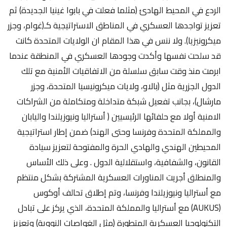
الردع في المحيط الهادئ (مثلما فعلت في بابوا غينيا الجديدة) ثم
تعزيز تواجدها العسكري في المناطق الاستراتيجية كـ(غوام، وجزر
ميكرونيزيا). ولا ننس في هذا المقام ان الولايات المتحدة كانت
قد سلحت نفسها وأكدت وجودها العسكري في المنطقة عندما
ابرمت منذ وقت سابق سلسلة من الاتفاقيات الأمنية مع تلك
الدول الجزرية مثل (بالاو، ولايات ميكرونيسيا المتحدة، وجزر
مارشال)، بجانب تفعيل شبكة متداخلة ومتكاملة من الشراكات
الامنية أولا مع حلفائها الرئيسيين ( أستراليا ونيوزيلندا واليابان
والمملكة المتحدة وفرنسا وحتى الهند) ضمن إطار استراتيجية
المحيطين الهندي والهادي الحرة والمفتوحة لتعزيز سيادة
القانون، والشفافية، واستقلالية الدول . وعلى ذلك الأساس
والمنطلق أجريت المناورات العسكرية المشتركة بشكل منتظم
مع أستراليا ونيوزيلندا وفرنسا، وتم إطلاق تحالف أوكوس
(AUKUS) مع أستراليا والمملكة المتحدة، الذي يركز على تبادل
التكنولوجيا العسكرية المتطورة (مثل الغواصات النووية) وتعزيز