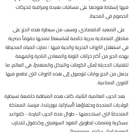
فيها إسقاط نفوذها على مسافات بعيدة ومراقبة لتحركات
الخصوم في المحيط.
على الصعيد الاقتصادي، وبسبب من سيطرة هذه الجزر على
مناطق اقتصادية بحرية خالصة (شاسعة) تمنحها حقوقاً حصرية
في استغلال الثروات البحرية والحية فيها ؛ صارت المياه المحيطة
بهذه الجزر من أكبر خزانات التونة والمعادن النادرة والمهمة
للتقنيات الحديثة (مثل الكوبالت والنيكل والمنغنيز)، في العالم، ما
يجعل من الجزر بوابات للوصول إلى هذه الثروات التي تطمع فيها
القوى الصناعية.
بعد الحرب العالمية الثانية، كانت هذه المنطقة خاضعة لسيطرة
الولايات المتحدة وحلفاؤها (أستراليا، نيوزيلندا، فرنسا، المملكة
المتحدة) التي استخدمتها - طوال مدة الحرب الباردة - كقواعد
عسكرية ومنصات لتطويق النفوذ السوفيتي وكحقول للتجارب
النووية (مثل بيكيني وموروروا).