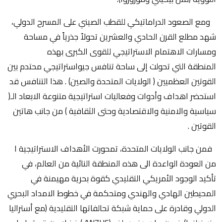
ومع الصعود الدراماتيكي للقطب الصيني على المسرح الدولي،
شهد مطلع القرن الحادي والعشرين تحولاً جذرياً في مساحة
ومسارات الاهتمام الاستراتيجي للقوى الكبرى بهذه
المنطقة التي تحولت إلى ساحة تنافس جيواستراتيجي محتدم بين
القوتين العظميين ( الولايات المتحدة والصين) . هذا التنافس قد
استحضر اهداف وأدوات وفعاليات استراتيجية متنوعة الابعاد الـ(
سياسية والامنية والاقتصادية وحتى الثقافية ) من جانب هاتين
القوتين .
فمن جانب الولايات المتحدة، تمحورت الأهداف الاستراتيجية ا
من العودة الواعدة الى هذه المنطقة النائية من العالم، في
تأكيد الوجود الأمريكي التقليدي كقوة بحرية مهيمنة في
المحيطين الهادي والهندي ومتحكمة في خطوط الامداد البحري
الدولي وقادرة على حماية شبكة تحالفاتها التقليدية (مع أستراليا