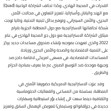
القدرات في المحيط الهادي، وكذا تحالف الشراكة الرباعية (Quad)
مع الهند واليابان وأستراليا، لتعزيز التعاون في مجالات الأمن
البحري، والأمن السيبراني، وتوفير بدائل للبنية التحتية. وتاليا توجت
شبكة تحالفاتها الاستراتيجية مع دول المنطقة الجزرية بابرام
ميثاق الشراكة الاستراتيجية مع دول جزر المحيط الهادئ في عام
2022 والذي تعهدت بموجبه بإنشاء صندوق مساعدات جديد يركز
على التنمية الاقتصادية والصحة والأمن البحري وزيادة
المساعدات الاقتصادية، في مسعى امريكي لاقامة حاجز صد
وجبهة موحدة ضد التوسع الصيني عبر ما يعرف بمبادرة الحزام
والطريق .
وقد عززت الاستراتيجية الامريكية حضورها الأمني في
المنطقة، بسلسلة من المساعي والفعاليات الدبلوماسية
والثقافية حينما سعت الى إنشاء بؤر استيطانية وسفارات
جديدة في جزر(فانواتو وسليمان) لتعويض الإهمال السابق وتعزيز