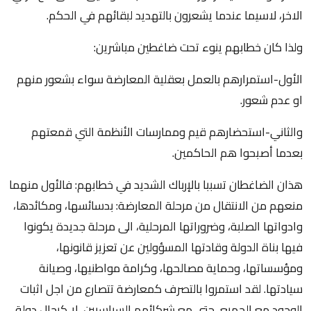
الاخر، لاسيما عندما يشعرون بالتهديد لبقائهم في الحكم.
ولذا كان خطابهم ينوء تحت ضاغطين مباشرين:
الأول-استمرارهم بالعمل بعقلية المعارضة سواء بشعور منهم
او عدم شعور.
والثاني-استحضارهم قيم وممارسات الأنظمة التي قمعتهم
بعدما أصبحوا هم الحاكمين.
هذان الضاغطان تسببا بالإرباك الشديد في خطابهم: فالأول منهما
منعهم من الانتقال من مرحلة المعارضة: بدسائسها، ومكائدها،
وادواتها الصلبة، وضروراتها المرحلية، الى مرحلة جديدة يكونوا
فيها بناة الدولة وقادتها المسؤولين عن تعزيز قانونها،
ومؤسساتها، وحماية مصالحها، وكرامة مواطنيها، وصيانة
سيادتها. لقد استمروا بالتصرف كمعارضة تتصارع من اجل اثبات
الوجود مع الجميع، حتى مع شركائهم السياسيين، لا كرجال دولة