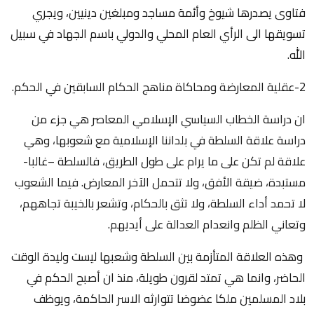
فتاوى يصدرها شيوخ وأئمة مساجد ومبلغين دينيين، ويجري
تسويقها الى الرأي العام المحلي والدولي باسم الجهاد في سبيل
الله.
2-عقلية المعارضة ومحاكاة مناهج الحكام السابقين في الحكم.
ان دراسة الخطاب السياسي الإسلامي المعاصر هي جزء من
دراسة علاقة السلطة في بلداننا الإسلامية مع شعوبها، وهي
علاقة لم تكن على ما يرام على طول الطريق، فالسلطة –غالبا-
مستبدة، ضيقة الأفق، ولا تتحمل الآخر المعارض. فيما الشعوب
لا تحمد أداء السلطة، ولا تثق بالحكام، وتشعر بالخيبة تجاههم،
وتعاني الظلم وانعدام العدالة على أيديهم.
وهذه العلاقة المتأزمة بين السلطة وشعبها ليست وليدة الوقت
الحاضر، وانما هي تمتد لقرون طويلة، منذ ان أصبح الحكم في
بلاد المسلمين ملكا عضوضا تتوارثه الاسر الحاكمة، ويوظف