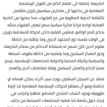
الشريعة، إضافة الى افتقار الكثير من القوى الإسلامية
المعاصرة في بدايتها الى مفكرين سياسيين بارزين مثقفين
بالثقافة الدينية المطلوبة من غير الفقهاء، مما جعلها من الناحية
العملية تواجه فراغا فكريا سياسيا سمح لبعض الفقهاء بملئه
بحكم الامر الواقع، فمارس الفقيه داخل الحركة الاسلامية دورين
في الوقت نفسه: دور المجتهد الديني وما يتطلبه من احاطة
بعلوم الدين التي تسمح له باستنباط الاحكام من مصادر الشريعة،
ودور المفكر السياسي وما يقتضيه من احاطة بظروف السلطة
والسياسة والبيئة المحلية والدولية للمجتمعات الإسلامية، لرسم
مسار الحكم والعمل السياسي وفقا لمقتضيات الدين والعصر.
فضلا عن السببين السابقين، يوجد سبب آخر لا يمكن اهماله او
تجاهله وهو أن معظم الحركات الإسلامية المعاصرة قد ارتبط
ظهورها بوجود الشباب المتدين المندفع عاطفيا والراغب في
إيجاد حلول ناجعة لما تعانيه المجتمعات المسلمة من تخلف