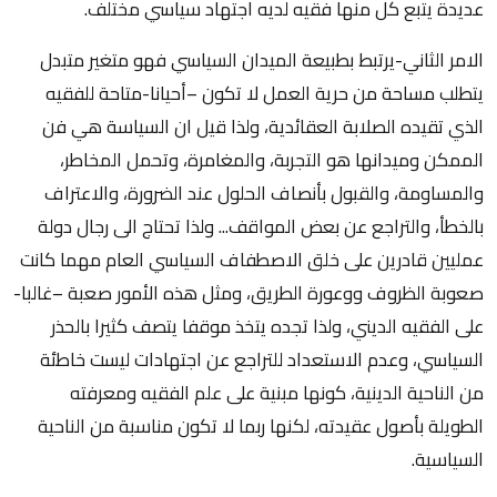
عديدة يتبع كل منها فقيه لديه اجتهاد سياسي مختلف.
الامر الثاني-يرتبط بطبيعة الميدان السياسي فهو متغير متبدل
يتطلب مساحة من حرية العمل لا تكون –أحيانا-متاحة للفقيه
الذي تقيده الصلابة العقائدية، ولذا قيل ان السياسة هي فن
الممكن وميدانها هو التجربة، والمغامرة، وتحمل المخاطر،
والمساومة، والقبول بأنصاف الحلول عند الضرورة، والاعتراف
بالخطأ، والتراجع عن بعض المواقف... ولذا تحتاج الى رجال دولة
عمليين قادرين على خلق الاصطفاف السياسي العام مهما كانت
صعوبة الظروف ووعورة الطريق، ومثل هذه الأمور صعبة –غالبا-
على الفقيه الديني، ولذا تجده يتخذ موقفا يتصف كثيرا بالحذر
السياسي، وعدم الاستعداد للتراجع عن اجتهادات ليست خاطئة
من الناحية الدينية، كونها مبنية على علم الفقيه ومعرفته
الطويلة بأصول عقيدته، لكنها ربما لا تكون مناسبة من الناحية
السياسية.