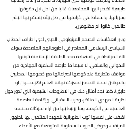
طبيعية تضطر اليها المجتمعات غالبا من اجل نيل حقوقها
وحرياتها، والحفاظ على كرامتها في ظل بيئة يتحكم بها البشر
ظالمين كانوا ام مظلومين.
وتبرز انعكاسات التضخم الميثولوجي الديني لدى اطراف الخطاب
السياسي الإسلامي المعاصر في اطروحاتهم المتعددة سواء
تلك المرتبطة في استعادة مجد الخلافة الإسلامية بثوبيها
الاخواني والسلفي، لا سيما ما طرحته السلفية الجهادية من
مواقف متطرفة عند خوضها لصراعاتها مع خصومها المحليين
والدوليين بحجة التحضير لمعركة نهاية العالم (هرمجدون او
دابق)، كما تجد أمثال ذلك في الاطروحات الشيعية التي تدور حول
نظرية المهدي المنتظر، وحرب السفياني، وإقامة العاصمة
العالمية في الكوفة، وما يرتبط بها من اراء لحركات مختلفة
اضفت على نفسها ثوب الطهرانية لتمهيد المنتمين لها للظهور
المرتقب، وخوض الحروب السماوية المتوقعة مع الأعداء.