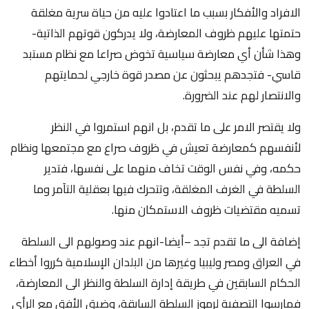
الافراد والأفكار بسبب ما اعتادوا عليه من حياة سرية مغلقة
حتمتها عليهم ظروف المعارضة، ولا يدركون قوتهم الذاتية-
وهذا شأن أي معارضة سياسية تخوض صراعا مع نظام مستبد
قاسي- فتجدهم يبحثون عن مصدر قوة خارجي لحمايتهم
والانتصار لهم عند الضرورة.
ولا يقتصر الامر على ما تقدم، بل انهم استمروا في النظر
لأنفسهم كمعارضة تعيش في ظروف صراع مع مجتمعها ونظام
حكمه، وفي نفس الوقت تخاف منهما على نفسها، فتدير
السلطة في الغرف المغلقة، وتتحرك فيها بعقلية التآمر وما
تسميه مقتضيات ظروف الاستمكان منها.
إضافة الى ما تقدم تجد –أيضا-انهم عند وصولهم الى السلطة
في العراق ومصر وليبيا وغيرها من البلدان الإسلامية كرروا أخطاء
الحكام السابقين في طريقة إدارة السلطة والنظر الى المعارضة،
فمارسوا التصفية لرموز السلطة السابقة، وضيق الأفق مع الرأي