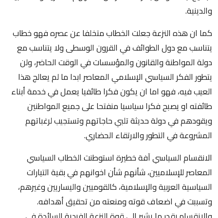
والدينية.
كما ان هذه النزعة جعلت الخطاب متخلفا عن عصره فهو خطاب
يتناسب مع دول الطوائف في القرون الوسطى ولا يتناسب مع
دولة المواطنة والقانون والمؤسسات في الوقت الحاضر، ولن
يتطور الفكر السياسي الإسلامي المعاصر ابدا ما لم يعالج هذا
العيب فيه، فهو اما ان يكون فكرا طائفيا يعمل في خدمة أبناء
طائفته او يصبح فكرا سياسيا منفتحا على جميع المواطنين
ويقودهم في دولة حديثة تلبي حاجاتهم وتستجيب لرغباتهم
المشروعة في التطور والارتقاء الحضاري.
الانقسام السياسي آفة خطيرة استوطنت الخطاب السياسي
المعاصر للإسلاميين، شأنهم شأن اخوانهم في بقية التيارات
السياسية العربية والإسلامية، كالقوميين واليساريين وغيرهم،
وتسببت في اضعاف قوته ومنعته من تحقيق أهدافه.
والانقسام بقدر ما يشير الى قوة النزعة الفردية السائدة في