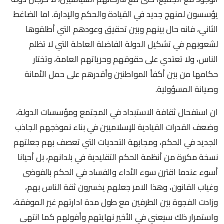
يؤسسون لمنهج جديد في القيادة والحكم والإدارة. اما الضاغط
الثاني، فانه حال بينهم وبين تحقيق وعودهم التي أطلقوها
لشعوبهم في تشكيل الدولة الفاضلة العادلة التي لا تظلم
الناس، ولا تعتدي على حقوقهم وحرياتهم العامة، وتختار
حكامها من بين أكفأ المواطنين وأقدرهم على حمل الأمانة
وصيانة المسؤولية.
ان استفحال ثقافة الاستبداد في المجتمع ومؤسسات الدولة،
وضعف القدرات القيادية للإسلاميين في بناء نموذجهم الجاذب
الجديد في الحكم، ومجابهة التحديات التي تعصف بهم جعلتهم
نسخة مكررة من أنظمة الحكم التقليدية في بلدانهم، بل أحيانا
أسوء عندما اقترن سوء الأداء والفساد في الحكم بالفوضى
وغياب القانون، وهذا الامر جعلهم يخسرون ثقة الناس بهم،
وزادت الفجوة بين الطرفين مع طول مدة ادارتهم غير الموفقة،
واستمرار ذلك سيعني في الأخير نهايتهم وأفولهم كما انتهى