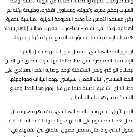
واحباط وغياب للحرية والعدالة انطلاقا من الرؤية الدينية، وهذا
الشباب بحكم عمره، وتجربته، ومستوى تفكيره، وطبيعة بيئته لم
يكن مستعدا لتحمل عبأ وضع الاطروحة الدينية المناسبة لتحقيق
أهدافه، ولذا القى ثقله –أيضا-وراء الفقهاء مطالبا إياهم بإيجاد
هذه الاطروحة وتحمل مسؤولية الدفاع عنها فكريا وفقهيا.
ان بروز الخط العقائدي المتمثل بدور الفقهاء داخل التيارات
الإسلامية المعاصرة ليس عيبا، طالما انها تيارات تنطلق من الدين
لإصلاح الواقع، ولكن المشكلة توجد بوصاية الخط العقائدي على
الخط السياسي اثناء العمل السياسي لهذه التيارات ومواجهتها
خطر انتزاع الشرعية الدينية منها من قبل رموز هذا الخط، ومنبع
المشكلة في هذه الحالة أمران:
الامر الأول- عدم وحدة الخط العقائدي، فكما هو معروف ان
عمل هذا الخط يقوم على الاجتهاد، والاجتهادات تختلف باختلاف
عقول البشر، واذا كان ممكن حصول الاتفاق بين الفقهاء في