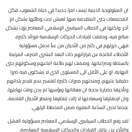
ان الميثولوجيا الدينية ليست امرا جديدا في حياة الشعوب، فكل
المجتمعات حتى المتقدمة منها تعيش تحت وطئتها بشكل ام
آخر، ولكنها في الخطاب السياسي الإسلامي المعاصر برزت بشكل
مبالغ فيه، وحققت لقيادات الحركات الإسلامية فوائد كثيرة،
فهي حررتهم في كثير من الأحيان من عبأ تحمل مسؤولية
الأخطاء الناتجة عن قراراتهم ذات البعد البشري الصرف المرتبط
بالسلطة وصراعاتها، وضمنت لهم طاعة اتباعهم وسكوتهم حتى
النهاية، او على الأقل الى المستوى الذي لا يشكلون فيه ضررا
حقيقيا عليهم، ومنحتهم مبررات كثيرة لتفسير عدم تقدم بلدانهم
وتأخرها حضاريا بحجة ان معاناتها وبؤسها لم يحن وقت نهايتها،
وان ازدهارها وسعادتها لا زالت تنتظرها وتنتظر الأجيال القادمة،
عندما تحين الساعة المقررة ضمن المخطط الإلهي.
لقد رفع الخطاب السياسي الإسلامي المعاصر مسؤولية الفشل
والتأخر عن عاتق القيادات والحركات الإسلامية المعاصرة،