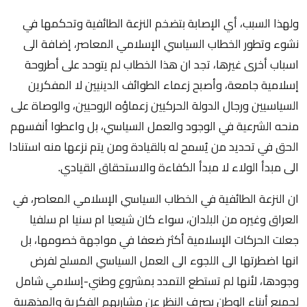
ولهذا السبب، أي الإصابة بتضخم النزعة الطائفية وتحكمها في
نشوء وتطور الخطاب السياسي الإسلامي المعاصر، إضافة الى
اسباب أخرى غيرها، تجد ان هذا الخطاب لم يتوحد على أطروحة
إسلامية جامعة، وأصبح زعماء الطوائف الدينيين لا المفكرين
السياسيين ورجال الدولة الحركيين زعماؤه الروحيين، والوصاة على
منحه الشرعية في الوجود والعمل السياسي، بل واعطوا أنفسهم
الحق في تحديد من يُسمح له بالقيادة ومن يتم نزعها منه استنادا
الى مبدأ الولاء لا مبدأ الكفاءة والاستحقاق القيادي.
ان النزعة الطائفية في الخطاب السياسي الإسلامي المعاصر، في
العراق وغيره من البلدان، سواء كان شيعيا ام سنيا ام سلفيا
جعلت الحركات الإسلامية أكثر ضعفا في مواجهة خصومها، بل
انها اضطرتها الى اللجوء الى العمل السياسي المسلح لفرض
وجودها، لأنها لم تستطع التمدد بمشروع وطني-إسلامي شامل
لجميع أبناء الوطن بصرف النظر عن مشاربهم الفكرية والمذهبية