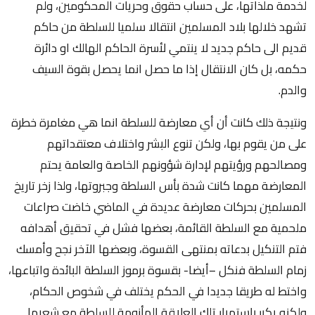
لخدمة ملذاتها، على حساب حقوق وحريات المحكومين، ولم
تشهد خلالها بلاد المسلمين انتقالا سلميا للسلطة من حاكم
قديم الى حاكم جديد لا ينتمي لأسرة الحاكم الهالك او دائرة
حكمه، بل كان الانتقال إذا ما حصل انما يحصل بقوة السيف
والدم.
ونتيجة ذلك كانت أن أي معارضة للسلطة انما هي مغامرة خطرة
على من يقوم بها، ولكن تنوع البشر واختلاف معتقداتهم
ومصالحهم ورؤيتهم لإدارة شؤونهم الخاصة والعامة يحتم
المعارضة مهما كانت شدة بأس السلطة وجبروتها، ولذا زخر تاريخ
المسلمين بحركات معارضة عديدة في الماضي خاضت صراعات
ملحمية مع السلطة القائمة، بعضها فشل في تحقيق أهدافه
فتم التنكيل بدعاته بمنتهى القسوة، وبعضها الآخر نجح وأمسك
زمام السلطة فنكل –أيضا- بقسوة برموز السلطة البائدة واتباعها،
واختط له طريقا جديدا في الحكم يختلف في شخوص الحكام،
ولكنه يكرر باستمرار تلك العلاقة المأزومة للسلطة مع شعبها