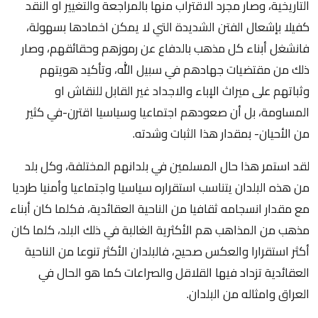
التاريخية، وصار مجرد الاقتراب منها بالمراجعة والتغيير او النقد
كفيلا بإشعال الفتن الشديدة التي لا يمكن اخمادها بسهولة،
فانشغل أبناء كل مذهب بالدفاع عن رموزهم وحقائقهم، وصار
ذلك من مقتضيات جهادهم في سبيل الله، وتأكيد هويتهم
وثباتهم على ميراث الإباء والاجداد غير القابل للنقاش او
المساومة، بل أن صعودهم اجتماعيا وسياسيا اقترن-في كثير
من الأحيان- بمقدار هذا الثبات وشدته.
لقد استمر هذا حال المسلمين في بلدانهم المختلفة، وكل بلد
من هذه البلدان يتناسب استقراره سياسيا واجتماعيا وأمنيا طرديا
مع مقدار انسجامه ثقافيا من الناحية العقائدية، فكلما كان أبناء
مذهب من المذاهب هم الأكثرية الغالبة في ذلك البلد، كلما كان
أكثر استقرارا والعكس صحيح، فالبلدان الأكثر تنوعا من الناحية
العقائدية تزداد فيها القلاقل والصراعات كما هو الحال في
العراق وامثاله من البلدان.