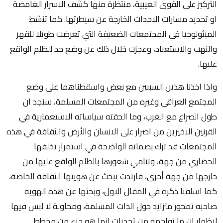
التركيز على القوى الغيبية، منتظرة منها كشف الاسرار الغامضة
او تحديد مسارات الاحداث الخارجة عن سيطرتها. كما تنشط
الميثولوجيا في المجتمعات الضعيفة التي تعرضت طويلا للقهر
والنهب والاستعباد، وعجزت خلال ذلك عن وضع حد للظلم الواقع
عليها.
واذا اخذنا هذين السببين مع بعض واسقطناهما على وضع
المجتمع العراقي وغيره من المجتمعات المسلمة، سنجد ان
طول الصراع مع الغرب، وما الحقته سياساته الاستعمارية في
القرنين الاخيرين من اضرار على الانسان والأرض والثقافة في هذه
المجتمعات قد ترك بصماته الواضحة في استمرار تخلفها
الحضاري من جهة، وتنامي شعورها بالظلم الواقع عليها من
خارجها من جهة أخرى، فارتدت تبحث عن هويتها الثقافة الخاصة،
كما اسلفنا ذكره في المقال الاول، وبحثها عن هذه الهوية
صاحبه تمحور متزايد حول الذات المسلمة، ومحاولة لا لبس فيها
لإظهار ان ما تواجهه من تحديات انما هو جزء من مخطط