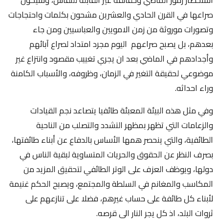
صراعها في القرن الحادي والعشرين مشحون بكلمات واحتجاجات
وتصورات موروثة من زمن الامويين والعباسيين ومن جاء
بعدهم، بل يصبح صراعهم اليوم مجرد امتداد لصراع آبائهم
وأجدادهم في الماضي بعد ان يجري تغييب مقصود وانتزاع غير
موضوعي لحقيقة التغير في الزمان، وظروفه، والأسباب الكامنة
وراء احداثه.
وفي مثل هذه البيئة المعبئة طائفيا يتصاعد نجم القيادات
والزعامات التي تظهر بمظهر التشدد والتصلب من الناحية
الطائفية، والتي ينحصر همها الأساس بالدفاع عن أبناء طائفتها،
بصرف النظر عن الحقوق والحريات المتساوية لبقية الناس في
دولها، ويوظف العزف على الوتر الطائفي لتحقيق المزيد من
المكاسب والمغانم في السلطة والمجتمع، ويصبح الحكم غنيمة
لأبناء كل طائفة على حساب غيرهم، فضلا على تنازعهم على
ثروات البلد، اذ كل يجر النار الى قرصه.