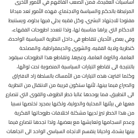
اساسيات العقيدة، فمن الصعب اتفاقهم في الأمور الأخرى
المرتبطة بالحكم والسياسة والاجتماع، فهذه الأمور تعد ميدانا
مفتوحا للاجتهاد البشري، وكل فقيه يدلي فيها بدلوه، ويستنبط
الاحكام التي يراها مناسبة لها، ولذا تتعدد اطروحات الفقهاء،
وفي بعض الأحيان تتقاطع في داخل النظرية السياسية الواحدة،
كنظرية ولاية الفقيه، والشورى والديمقراطية، والمصلحة
العامة، والثروة العامة، وغيرها. وتقاطع هذا الطروحات سيقود
بالنتيجة الى تقاطع التيارات السياسية المنضوية تحت لوائها،
وكلما اقتربت هذه التيارات من الأمساك بالسلطة زاد الافتراق
والصراع فيما بينها، لأنها ستكون قريبة من الانتقال من النظرية
الى التطبيق، فما يوحدها غالبا خطر الظروف والقوى التي تتصارع
معها في بيئتها المحلية والدولية، ولكنها بمجرد تخلصها نسبيا
من هذا الخطر تبرز لديها مشكلة اختلافات طروحاتها الفكرية
وعدم انسجامها وتعايشها مع بعضها، ولذا تجدها تتصارع فيما
بينها بشدة، واحيانا ينقسم الاتجاه السياسي الواحد الى اتجاهات