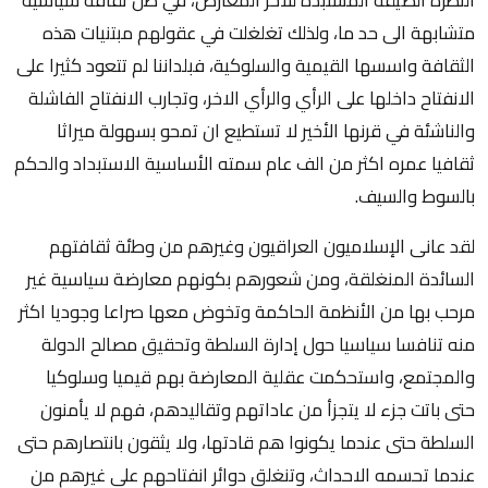
متشابهة الى حد ما، ولذلك تغلغلت في عقولهم مبتنيات هذه
الثقافة واسسها القيمية والسلوكية، فبلداننا لم تتعود كثيرا على
الانفتاح داخلها على الرأي والرأي الاخر، وتجارب الانفتاح الفاشلة
والناشئة في قرنها الأخير لا تستطيع ان تمحو بسهولة ميراثا
ثقافيا عمره اكثر من الف عام سمته الأساسية الاستبداد والحكم
بالسوط والسيف.
لقد عانى الإسلاميون العراقيون وغيرهم من وطئة ثقافتهم
السائدة المنغلقة، ومن شعورهم بكونهم معارضة سياسية غير
مرحب بها من الأنظمة الحاكمة وتخوض معها صراعا وجوديا اكثر
منه تنافسا سياسيا حول إدارة السلطة وتحقيق مصالح الدولة
والمجتمع، واستحكمت عقلية المعارضة بهم قيميا وسلوكيا
حتى باتت جزء لا يتجزأ من عاداتهم وتقاليدهم، فهم لا يأمنون
السلطة حتى عندما يكونوا هم قادتها، ولا يثقون بانتصارهم حتى
عندما تحسمه الاحداث، وتنغلق دوائر انفتاحهم على غيرهم من