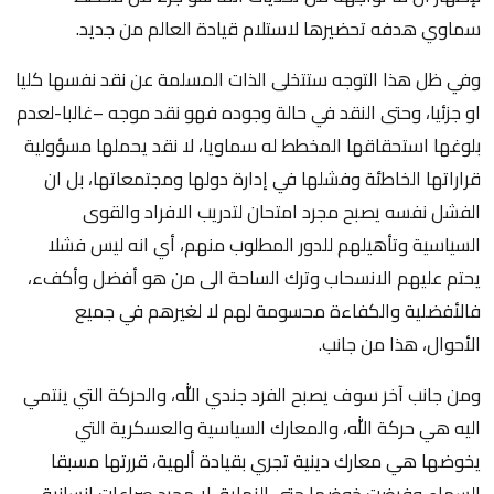
سماوي هدفه تحضيرها لاستلام قيادة العالم من جديد.
وفي ظل هذا التوجه ستتخلى الذات المسلمة عن نقد نفسها كليا
او جزئيا، وحتى النقد في حالة وجوده فهو نقد موجه –غالبا-لعدم
بلوغها استحقاقها المخطط له سماويا، لا نقد يحملها مسؤولية
قراراتها الخاطئة وفشلها في إدارة دولها ومجتمعاتها، بل ان
الفشل نفسه يصبح مجرد امتحان لتدريب الافراد والقوى
السياسية وتأهيلهم للدور المطلوب منهم، أي انه ليس فشلا
يحتم عليهم الانسحاب وترك الساحة الى من هو أفضل وأكفء،
فالأفضلية والكفاءة محسومة لهم لا لغيرهم في جميع
الأحوال، هذا من جانب.
ومن جانب آخر سوف يصبح الفرد جندي الله، والحركة التي ينتمي
اليه هي حركة الله، والمعارك السياسية والعسكرية التي
يخوضها هي معارك دينية تجري بقيادة ألهية، قررتها مسبقا
السماء وفرضت خوضها حتى النهاية، لا مجرد صراعات إنسانية