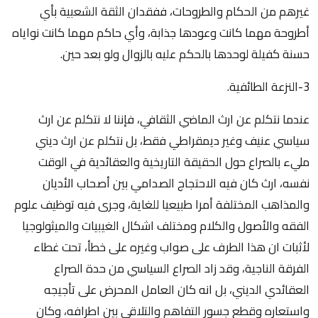
غيرهم من الحكام والطروحات، ففقدان الثقة الشعبية بأي
أطروحة مهما كانت وعودها جذابة، وأي حاكم مهما كانت نواياه
حسنة كفيلة لوحدها بالحكم عليه بالزوال ولو بعد حين.
3-النزعة الطائفية.
عندما نتكلم عن ارث الماضي الثقافي، فإننا لا نتكلم عن ارث
سياسي عنيف وغير ديمقراطي فقط، بل نتكلم عن ارث ديني
مليء بالصراع حول الحقيقة التاريخية والعقائدية في الوقت
نفسه، ارث كان فيه الاحتجاج الصدامي بين أصحاب الأديان
والمذاهب المختلفة أمرا طبيعيا للغاية، وجرى فيه توظيف علوم
الفقه والأصول والكلام ومختلف اشكال الغيبيات والميثولوجيا
لأثبات ان هذا الطرف على صواب وغيره على خطأ، تحت غطاء
الفرقة الناجية، وقد زاد الصراع السياسي من حدة الصراع
العقائدي الديني، بل انه كان العامل المحرض على تأجيجه
واستعاره وقطع جسور التفاهم والتلاقي بين اطرافه، وكان