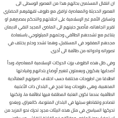
ان انتقال المسلمين بحالهم هذا من العصور الوسطى الى
العصور الحديثة والمعاصرة ترافق مع ظروف تقهقرهم الحضاري
وتسابق الأمم غير الإسلامية على احتلالهم والتحكم بمصيرهم او
تقرير اتجاهاته، فأصبح حنينهم الى الماضي المجيد النقي الايمان
يتناغم مع تشددهم الطائفي وحلمهم الميثولوجي باستعادة
مجدهم المفقود في المستقبل، وهما تشدد وحلم يختلف في
تصوراته وادواته من طائفة الى أخرى.
وفي ظل هذه الظروف برزت الحركات الإسلامية المعاصرة، وبدأ
أصحابها يفكرون ويعملون لتغيير أوضاع بلدانهم وقيادتها
انطلاقا من اطروحات مختلفة حسب اختلاف اصولهم العقائدية
المذهبية، وهي طروحات ربما تنجح في البلدان ذات الأغلبية
الطائفية عندما تكون الغلبة المطلقة فيها لطائفة ما، ولكنها
تتصادم وتتقاطع سبلها في البلدان المتنوعة، كالعراق، ويغدو
تحركها السياسي في مثل هذه البيئات مجرد تحرك نحو المزيد من
استحضار رموز الماضي وحقائقه غير القابلة للنقاش، وسيكون