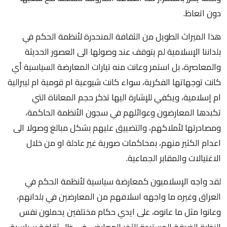
دون اتعاظ.
هذا الميراث الطويل من الثقافة المنحدرة لأنظمة الحكم في
بلداننا الإسلامية لم يتوقف عند وصولها الى العصور الحديثة
والمعاصرة، بل استمر وعانت منه تيارات المعارضة السياسية أي
كانت توجهاتها الفكرية، سواء كانت شيوعية ام قومية ام ليبرالية
ام إسلامية، ويكفي للإشارة اليها تذكر حجم المعاناة التي
تكبدها المعارضون وعوائلهم في سجون الأنظمة الحاكمة،
ومصادرتها لأملاكهم، والتضييق عليهم بشكل مبالغ وصولا الى
اعدام الكثير منهم، بمحاكمات صورية غير عادلة او من خلال
الاغتيالات والمقابر الجماعية.
لقد واجه الإسلاميون كمعارضة سياسية لأنظمة الحكم في
العراق وغيره ما واجهه اسلافهم من المعارضين في بلدانهم،
وعانوا مثل ما عانوه، على ايدي حكام مختلفين يحملون نفس
النظرة الضيقة المستبدة للآخر المعارض، في ظل ثقافة سياسية