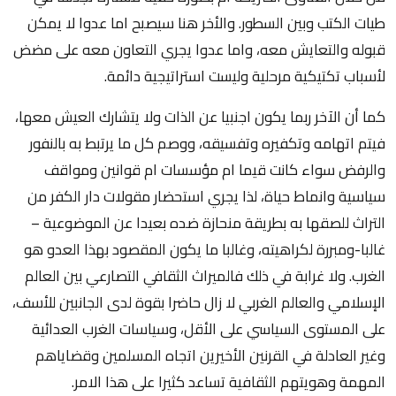
طيات الكتب وبين السطور. والأخر هنا سيصبح اما عدوا لا يمكن
قبوله والتعايش معه، واما عدوا يجري التعاون معه على مضض
لأسباب تكتيكية مرحلية وليست استراتيجية دائمة.
كما أن الآخر ربما يكون اجنبيا عن الذات ولا يتشارك العيش معها،
فيتم اتهامه وتكفيره وتفسيقه، ووصم كل ما يرتبط به بالنفور
والرفض سواء كانت قيما ام مؤسسات ام قوانين ومواقف
سياسية وانماط حياة، لذا يجري استحضار مقولات دار الكفر من
التراث للصقها به بطريقة منحازة ضده بعيدا عن الموضوعية –
غالبا-ومبررة لكراهيته، وغالبا ما يكون المقصود بهذا العدو هو
الغرب. ولا غرابة في ذلك فالميراث الثقافي التصارعي بين العالم
الإسلامي والعالم الغربي لا زال حاضرا بقوة لدى الجانبين للأسف،
على المستوى السياسي على الأقل، وسياسات الغرب العدائية
وغير العادلة في القرنين الأخيرين اتجاه المسلمين وقضاياهم
المهمة وهويتهم الثقافية تساعد كثيرا على هذا الامر.