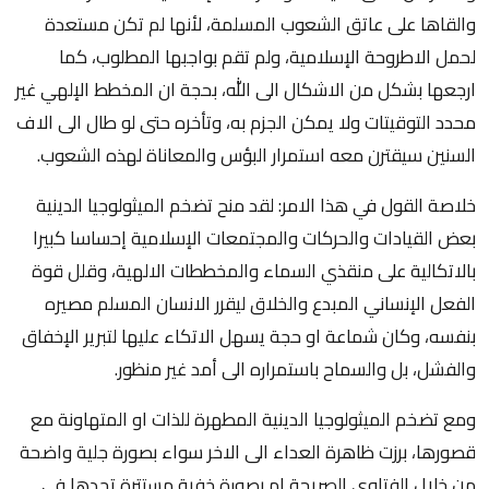
والقاها على عاتق الشعوب المسلمة، لأنها لم تكن مستعدة
لحمل الاطروحة الإسلامية، ولم تقم بواجبها المطلوب، كما
ارجعها بشكل من الاشكال الى الله، بحجة ان المخطط الإلهي غير
محدد التوقيتات ولا يمكن الجزم به، وتأخره حتى لو طال الى الاف
السنين سيقترن معه استمرار البؤس والمعاناة لهذه الشعوب.
خلاصة القول في هذا الامر: لقد منح تضخم الميثولوجيا الدينية
بعض القيادات والحركات والمجتمعات الإسلامية إحساسا كبيرا
بالاتكالية على منقذي السماء والمخططات الالهية، وقلل قوة
الفعل الإنساني المبدع والخلاق ليقرر الانسان المسلم مصيره
بنفسه، وكان شماعة او حجة يسهل الاتكاء عليها لتبرير الإخفاق
والفشل، بل والسماح باستمراره الى أمد غير منظور.
ومع تضخم الميثولوجيا الدينية المطهرة للذات او المتهاونة مع
قصورها، برزت ظاهرة العداء الى الاخر سواء بصورة جلية واضحة
من خلال الفتاوى الصريحة ام بصورة خفية مستترة تجدها في