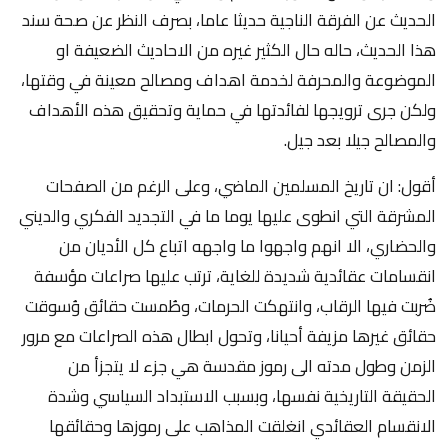
الحديث عن الفرقة الناجية حديثا عاما، بصرف النظر عن صحة سند
هذا الحديث، حاله حال الكثير غيره من الاحاديث الضعيفة او
الموضوعة والمحرفة لخدمة اهداف ومصالح معينة في وقتها،
ولكن جرى ترويجها لفائدتها في حماية وتحقيق هذه الأهداف
والمصالح جيلا بعد جيل.
أقول: ان تاريخ المسلمين الماضي، وعلى الرغم من الصفحات
المشرقة التي انطوى عليها يوما ما في التجديد الفكري والديني
والحضاري، الا انهم واجهوا ما واجهه اتباع كل الأديان من
انقسامات عقائدية شديدة للغاية، ترتب عليها صراعات مؤسفة
ضُربت فيها الرقاب، وانتهكت الحرمات، وطُمست حقائق وُسوقت
حقائق غيرها مزيفة أحيانا، وتحول ابطال هذه الصراعات مع مرور
الزمن وطول مدته الى رموز مقدسة هي جزء لا يتجزأ من
الحقيقة التاريخية نفسها، وبسبب الاستبداد السياسي وشدة
الانقسام العقائدي انغلقت المذاهب على رموزها وحقائقها