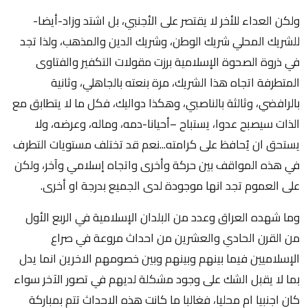
ولكن العداء للأخر لا يقتصر على الأجنبي، بل اشتد وزاد-أيضا-
للشريك المحلي شريك الوطن، وشريك الدين والمذهب، ولذا تجد
في ذروة الصحوة الإسلامية برزت مقولات التكفير والفتاوى
المتطرفة اتجاه هذا الشريك، مرة بنعته بالجاهلي، وثانية
بالرافضي، وثالثة بالناصبي، وهكذا دواليك، فكل ما لا يتطابق مع
الذات سيصبح عدوا، يستباح –أحيانا-دمه، وماله، وعرضه، ولا
يستحق ان يُحافظ على كرامته...نعم قد تختلف مستويات التطرف
في هذه المواقف بين حركة وأخرى واتجاه إسلامي وآخر، ولكن
على العموم تجد انها موجودة لدى الجميع بدرجة او أخرى.
وما شهده العراق وعدد من البلدان الإسلامية في الربع الأول
من القرن الحادي والعشرين من احداث مروعة في صراع
الإسلاميين فيما بينهم وبينهم وبين خصومهم الاخرين انما يدل
بما لا يقبل الشك على وجود مشكلة لديهم في تصور الآخر سواء
كان اجنبيا ام محليا، فغالبا ما كانت هذه الاحداث تتم بمباركة