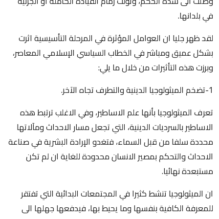
وصلت الى سدة الحكم، وتولت زمام القيادة الكاملة او الجزئية
في بلدانها.
لقد ظهر جليا ان العوامل المؤثرة في المرحلة التأسيسية اثرت
بشكل عميق ومباشر في الخطاب السياسي الإسلامي المعاصر،
وبرزت هذه التأثيرات من خلال ما يلي:
1-تضخم الميثولوجيا الدينية والتطرف تجاه الآخر.
تعرف الميثولوجيا بأنها علم الاساطير، وفي الاغلب ترتبط هذه
الاساطير بالسرديات الدينية، التي تجعل مسار الاحداث ومآلاتها
محددة سلفا من قبل السماء، فتغدو الإرادة البشرية في صناعة
الاحداث والتحكم بمصير الانسان محدودة للغاية ان لم تكن
مستبعدة نهائيا.
ان الميثولوجيا تنشط كثيرا في المجتمعات البدائية التي تفتقر
للمعرفة الكافية بنفسها وما يحيط بها، فيدفعها جهلها الى