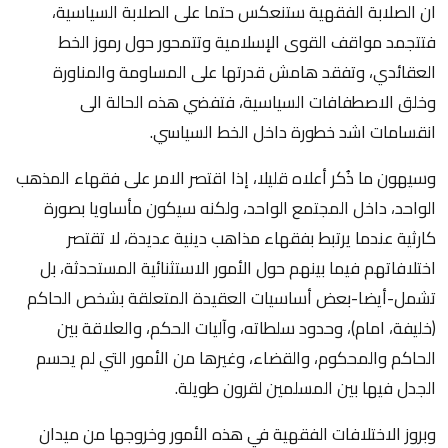
ان الصلابة الفقهية ستنعكس حتما على الصلابة السياسية،
فتتجمد مواقف القوى الإسلامية وتتمحور حول رموز الخط
العقائدي، وتفقد هامش قدرتها على المساومة والمناورة
وخلق الاصطفافات السياسية، فتفضي هذه الحالة الى
انقسامات اشد خطورة داخل الخط السياسي.
وسيهون ما ذُكر أعلاه قليلا، إذا اقتصر الامر على فقهاء المذهب
الواحد، داخل المجتمع الواحد، ولكنه سيكون مأساويا بصورة
كارثية عندما يرتبط بفقهاء مذاهب دينية عديدة، لا تقتصر
اختلافاتهم فيما بينهم حول الأمور الاستثنائية المستحدثة، بل
تشمل-أيضا-بعض أساسيات العقيدة المتعلقة بشخص الحاكم
(خليفة، امام)، وحدود سلطاته، وآليات الحكم، والعلاقة بين
الحاكم والمحكوم، والقضاء، وغيرها من الأمور التي لم يحسم
الجدل فيها بين المسلمين لقرون طويلة.
وبروز الاختلافات الفقهية في هذه الأمور وخروجها من ميدان