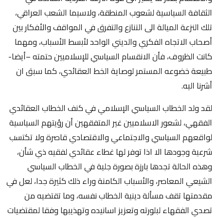
الثقافة السياسية لشعوب المنطقة، ولاسيما الشعب العراقي،
تلك النزعة الميالة الى التنازع والتفرق في المواقف والأفكار بين
أصحاب الاتجاه الفكري والديني الواحد لأبسط الأسباب، ومهما
كانت الظروف، فأن الانقسام السياسي للإسلاميين حتمته –أيضا-
طبيعة خضوعه المستمر لوصاية الخط العقائدي، كما سبق ان
أشرنا اليه.
لقد ولد الخطاب السياسي الإسلامي في كنف الخطاب العقائدي
الفقهي، لشعور الاسلاميين غير المتفقهين أن رؤيتهم السياسية
لواقعهم السياسي والاجتماعي والاقتصادي قاصرة ولا تكتسب
شرعية وجودها الا اذا توفر لها غطاء عقائدي لفقيه ذي شأن،
وهذه الحالة تجدها بارزة بصورة جلية في الخطاب السياسي
الشيعي المعاصر، والأسباب الكامنة وراء ذلك كثيرة جدا، لعل في
مقدمتها تقف مسألة دينية الخطاب نفسه، وما تقتضيه من
تصدي الفقهاء لبلورته وتعزيز اسانيده وتهذيبها وفقا لمقتضيات