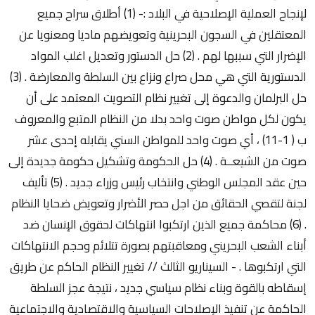
لإنجاح العملية الإصلاحية في البلاد :- (1) أطلاق سراح جميع
المعتقلين في السجون البحرينية وتعويضهم ماديا ومعنويا عن
الإضرار التي سببها لهم . (2) حل الدستور وتعديل اغلب المواد
الدستورية التي هي محل صراع ونزاع بين السلطة والمعارضة . (3)
حل البرلمان والدعوة إلى تغيير نظام التصويت المعتمد على أن
يكون لكل مواطن صوت واحد بدلا من النظام المتبع والمعروف
ب ( 1-11) ، أي صوت واحد للمواطن السني يقابله إحدى عشر
صوت من الشيعــة . (4) حل الحكومة وتشكيل حكومة جديدة إلى
حين عقد المجلس الوطني وانتخاب رئيس وزراء جديد . (5) تأليف
لجنة لتقصي الحقائق من اجل حصر الأضرار وتعويض ضحايا النظام
. (6) محاكمة جميع الذين ارتكبوا انتهاكات لحقوق الإنسان ضد
أبناء الشعب البحريني ومعاقبتهم بصورة تتلائم وحجم الانتهاكات
التي ارتكبوها . - السيناريو الثالث // تغيير النظام الحاكم عن طريق
إسقاطه بالقوة وبناء نظام سياسي جديد ، نتيجة عجز السلطة
الحاكمة عن تنفيذ الإصلاحات السياسية والاقتصادية والاجتماعية