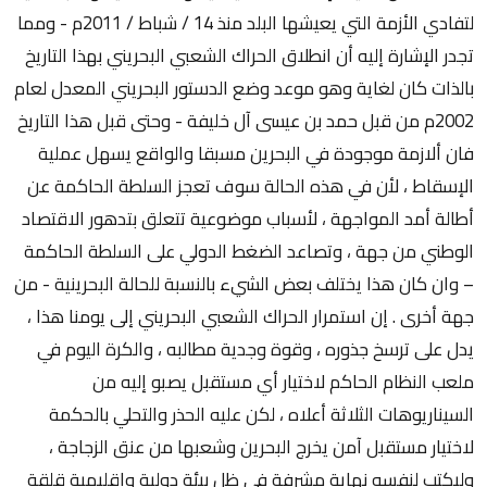
لتفادي الأزمة التي يعيشها البلد منذ 14 / شباط / 2011م - ومما
تجدر الإشارة إليه أن انطلاق الحراك الشعبي البحريني بهذا التاريخ
بالذات كان لغاية وهو موعد وضع الدستور البحريني المعدل لعام
2002م من قبل حمد بن عيسى آل خليفة - وحتى قبل هذا التاريخ
فان ألازمة موجودة في البحرين مسبقا والواقع يسهل عملية
الإسقاط ، لأن في هذه الحالة سوف تعجز السلطة الحاكمة عن
أطالة أمد المواجهة ، لأسباب موضوعية تتعلق بتدهور الاقتصاد
الوطني من جهة ، وتصاعد الضغط الدولي على السلطة الحاكمة
– وان كان هذا يختلف بعض الشيء بالنسبة للحالة البحرينية - من
جهة أخرى . إن استمرار الحراك الشعبي البحريني إلى يومنا هذا ،
يدل على ترسخ جذوره ، وقوة وجدية مطالبه ، والكرة اليوم في
ملعب النظام الحاكم لاختيار أي مستقبل يصبو إليه من
السيناريوهات الثلاثة أعلاه ، لكن عليه الحذر والتحلي بالحكمة
لاختيار مستقبل آمن يخرج البحرين وشعبها من عنق الزجاجة ،
وليكتب لنفسه نهاية مشرفة في ظل بيئة دولية وإقليمية قلقة