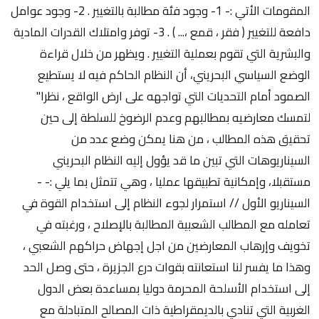
المقومات الأتي :- 1- وجود فئة مطالبة بالتغيير . 2- وجود عوامل
دافعة للتغيير ( فقر ، قمع ،... ) . 3- توفر وامتلاك القدرات المادية
والبشرية التي تقوم بعملية التغيير . ويظهر من خلال قراءة
الوضع السياسي البحريني، أن النظام الحاكم فيه لا يستطيع
الصمود أمام التحديات التي تواجهه على ارض الواقع ، نظرا"
لتمسك معارضيه بمطالبهم وعدم الرضوخ للسلطة إلى حين
تحقيق هذه المطالب ، من هنا يمكن وضع عدد من
السيناريوهات التي تبين ما قد يؤول إليه النظام البحريني
مستقبلا، وإمكانية تطبيقها عمليا ، وهي تتمثل بما يلي :- -
السيناريو الأول // استمرار لجوء النظام إلى استخدام القوة في
تعامله مع المطالب الشعبية المطالبة بالإصلاح ، ورغبته في
تخويف وإرهاب المعارضين من اجل إجهاض حراكهم الشعبي ،
وهذا ما يفسر لنا استعانته بقوات درع الجزيرة ، حتى وصل الحد
إلى استخدام الأسلحة المحرمة دوليا بمساعدة بعض الدول
الغربية التي تنادي بالديمقراطية ذات المصالح المتبادلة مع