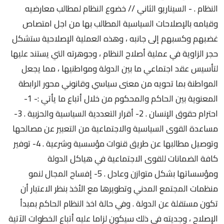
النظام . - السيناريو الثاني // خضوع النظام لمطالب معارضيه
وقيامه بالإصلاحات السياسية المطالب بها من اجل امتصاص
غضبهم وكسبهم إلى جانبه ، وهذه العملية الإصلاحية ستشكل
حجر الزاوية في عملية أصلاح النظام ، وجوهرته التي يستند عليها
لتأسيس عقد اجتماعي ما بين الدولة ومواطنيها ، مما يجعل
المواطنة بما تحويه من معنى سياسي وقانوني محور الرابطة
المعنوية بين الحاكم والمحكوم من خلال أتباع ما يأتي :- 1-
احترام حقوق الإنسان . 2- أقرار التعددية السياسية والحزبية . 3-
مساعدة القوى السياسية والاجتماعية من التعبير عن مصالحها
وتوصيل مطالبها عن طريق قنوات مؤسسية وشرعية . 4- توفير
كافة الضمانات للقوى الاجتماعية في هياكل الدولة
ومؤسساتها بشكل متوازن وعادل . 5- إفساح المجال لنمو
منظمات المجتمع المدني وتطويرها مع الأخذ بنظر الاعتبار أن
تكون مستقلة عن الدولة . وفي حالة اخذ النظام الحاكم بمبدأ
الإصلاح ، وجديته في ذلك سيكون لزاما عليه أتباع الخطوات الآتية