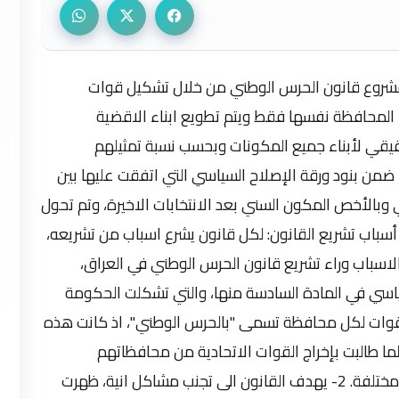
والنواحي ذات المكونات المختلفة، خاصة في كركوك والموصل وصلاح الدين، هل قيادتها تكون للمحافظ المختلف الذي يكون من مكون أخر غير مكونات المناطق الأخرى . 3- سيؤدي المشروع الى ظهور جيوش طائفية متنوعة كل حسب منطقة وجوده ، والى تعدد الولاءات والعقيدة التي سيحملها هذا "الحرس"، وتغلغل المحاصصة القومية والطائفية الى كل مفاصل الدول العراقية من خلال تمثيل ابناء المحافظات قوميا ودينيا ومذهبيا في الحرس الوطني، مثلا يعتمد تمثيل محافظة كركوك بنسبة 32 بالمئة والعرب 32 بالمئة وللكرد بضمنها عناصر البيشمركة و32 بالمئة للتركمان و4 بالمئة للمسيحيين، ويعتمد تمثيل ابناء محافظة بغداد 50 بالمئة لكل طائفة من العرب، علما ان نسبة العرب الشيعة في بغداد هي اكبر من العرب السنة، فالعقيدة او الهوية التي ستسير عليها هذه القوات (في حال اقرار القانون) مستقبلا، هي من ستحدد مديات نجاحه من فشله، كما ستحدد ما سيشكله من فارق في كونه جاء لمعالجة الازمات التي يمر بها العراق ام اضافة لازمات اخرى ستتحملها الحكومة في المستقبل. 4- في راي بعض السياسيين هو شرعنه لعودة البعثيين من جديد، وعملية اقصاء للعراقيين الذين دافعوا عن الارض والمقدسات، فقد ذكر في المادة الثانية / ثانيا من المشروع ( تكون الأولوية لمنتسبي الجيش العراقي السابق من الضباط والمراتب والاستثناء من أي قوانين وضوابط أمنية وسياسية كقانون المساءلة والعدالة ولغاية رتبة عقيد على أنْ يتّمَ أعادتهم برتبة أعلى من التي كانوا يحملونها أكراماً لهم !! ) ان اغلب هؤلاء الضباط من الجيش السابق والذين لم يعودوا للخدمة العسكرية في بداية تشكيل الجيش العراقي هم من اعضاء حزب البعث المنحل والاجهزة القمعية للنظام السابق، كذلك هناك عدد منهم قد انظموا الى المجموعات المسلحة التي تقف ضد النظام السياسي الحالي في العراق وتقاتل الجيش والشرطة، لذلك ان ضمهم الى قوات الحرس الوطني يوفر فرصة لهم للتغلغل الى مفاصل الدولة، والتعاون مع المجموعات الارهابية، ولا ننسى كيف انسحبت الشرطة المحلية في الموصل والانبار امام تنظيم داعش الارهابي، وتركت اسلحتها ومعداتها، وبهذا ضمهم الى الحرس الوطني سيوفر حواضن مهمة للإرهاب في محافظاتهم. ثم نرى في الفقرة الثالثة من المادة الثانية تقول: " يمنع دمج المليشيات والتشكيلات العسكرية من غير القوات الرسمية في قوات الحرس الوطني"، ان ذلك فيه غبن كبير وظلم وتضييع لحقوق المقاومة العراقية ولقوات العشائر والصحوات التي حاربت ولا زالت تحارب الارهاب، وقدمت الاف الشهداء، علما ان القانون شرع اصلا لحصر السلاح بيد الدولة وضمان حقوق ابناء العراق الذين انتفضوا ضد الارهاب، لذلك ان استثناءهم، وضم ضباط ومراتب الجيش السابق سوف يخلق مصاعب عديدة قد لا تستطيع الحكومة حلها. 5- تؤكد نص المادة رابعا/ 4 على: "تمنع قوات الحرس الوطني تنفيذ اوامر الاعتقال او الاحتجاز مطلقا مع امكانية ان تقدم العون والمساعدة للأجهزة الأمنية المختصة التي تكون لديها اوامر قضائية بالاعتقال فقط"، وهنا يثار التساؤل حول جدوى تشكيل قوات جديدة وصرف مبالغ عليها وتسليحها، وهي ليس لديها الحق لاعتقال متهم او مجرم؟، علما ان من صميم عملها حماية المحافظة من الارهاب، كيف يتم ذلك وهي غير قادرة على اعتقال مجرم، هذا سيجعل منها عبئا على الدولة بدلا من ان تكون عونا لها. 6- لقد جاء في المادة الخامسة من مشروع القانون: "لا يجوز لقوات الحرس الوطني ان تمارس عملها خارج حدود المحافظة (مطلقا) كما لا يجوز دخول قوات من خارج المحافظة سواء من الجيش العراقي او الحرس الوطني لمحافظات أخرى، او بقية الأجهزة الأمنية من خارج المحافظة الا بعد موافقة السلطات المحلية المسؤولة داخل المحافظة او بناءا على طلبها استثناء إعلان حالة الطوارئ والحرب بقرار من (مجلس النواب)، افرغت هذ الفقرة الهدف الذي انشات من اجله قوات الحرس الوطني وهو محاربة الارهاب، وحماية العراق، وان منع دخول اي قوات اخرى للمحافظة كالجيش او الحرس الوطني، وربط القوة بالعمل في المحافظة فقط سوف يؤدي الى زيادة الفرقة بين المجتمع، ويضعف الروح الوطنية، اضافة الى مخالفته لمبدا السيادة للدولة من خلال تحريك القوات العسكرية في جزء من البلاد، كذلك ماذا لو رفضت جميع المحافظات العراقية دخول الجيش الى حدودها، حتى لو كانت في حالة حرب مع دولة خارجية؟ خاصة ونحن نشهد تعدد الولاءات لدول الجوار ، وماذا لو دخلت القوات الاتحادية الى محافظة ما دون موافقة السلطات المحلية لها؟ هل ستتعرض لها قوات الحرس الوطني لتلك المحافظة؟، وفي مثل هذه الحالة قد يؤدي هذا الى حدوث مواجهات بين القوات الاتحادية والحرس الوطني للمحافظات، والى زيادة التدخل الخارجي في شؤون البلاد من خلال اضعاف الجهد الاستخباراتي، لان عدم وجود قوات اتحادية في المحافظات سيجعل من الصعوبة اكتشاف الخلايا النائمة والجهات الاجنبية وتعقبها. 7- تشكيل قوات الحرس الوطني قد تكون طريقة أخرى للفساد المالي والإداري في البلاد، من خلال تتغلغل في تحديد الولاءات (من خلال تحديد الرتب العليا والمناصب التي ستقود هذه القوات)، والتدريب وصفقات التسليح والتفاصيل الأخرى التي قد تنعكس سلبا على الهدف من تشكيلها. كما ان الازمة المالية للدولة العراقية، لا تسمح باستحداث تشكيلات عسكرية حكومية جديدة، تضيف عبئا اضافيا على كاهل الخزينة العامة للدولة التي تعاني من العجز اصلا. 8- هذا القانون قد يكون حسب راي الكثيرين هو بداية لتجزأه الدولة الى وحدات منفصلة، وبداية خطيرة على وحدة ترابهاِ حينها تبدو وكأنها ( دويلات مدن ) وتوجدْ مناطق جديدة خارجة عن سلطة وسيطرة الحكومة الاتحادية ، ولا ننسي أن هذه (الجيوش) تحتاج الى تمويل، والكل يعلم ان المحافظات الجنوبية تمول اكثر من 80% من الميزانية، علما ان هذه المناطق تعاني الحرمان من مواردها وتحتاج الى اعمار وخدمات كثيرة، وهناك اصوات فيها تطالب بتشكيل الاقليم وهذا قد يقود الى ظهور مشاكل جديدة بدلا من حل المشاكل الموجودة حاليا. 9- ان مشروع الحرس الوطني هو امتداد لمشروع " جو بايدن" السيء الصيت حول تقسيم العراق، وبدعم من وكالة المخابرات الامريكية ال سي آي أي ، واللوبي الإسرائيلي ، والمدعوم