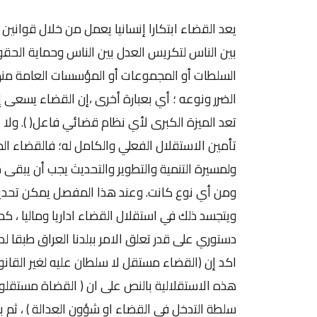
يعد القضاء ابتكارا إنسانيا يعمل من خلال قوانين وضعية وأعراف اجتماعية أنجزتها أرادة عامة لفض النزاعات بين الناس لتكريس العدل بين الناس وحماية الحقوق والحريات, ورفع الظلم الذي يلحق بأي مواطن من السلطات أو المجموعات أو المؤسسات العامة منها والخاصة وغيرها وتعويض المتضررين بما يتناسب مع حجم الضرر ونوعه ؛ أي بعبارة أخرى ،إن القضاء يسعى إلى احتراف الوصول إلى العدالة الدنيوية في أحكامه ، التي تعد الميزة الكبرى لأي نظام قضائي فاعل( ). ولا يمكننا أن نتصور إمكانية نهوض القضاء بأمانة العدل ، دون تأمين الاستقلال الفعلي والكامل له؛ فالقضاء المنزه الموثوق الذي هو شرط أساس للدولة القانونية ولمسيرة التنمية والتطوير والتحديث يجب أن يبقى مستقلاً بعيداً عن المؤثرات والمداخلات من أي جهة أتت, ومن أي نوع كانت.‏ وعند هذا المفصل يمكن تحديد مدلول استقلال القضاء بكونه "استقلاله كمؤسسة ويتجسد ذلك في استقلال القضاء اداريا وماليا ، كما يتجسد ذلك في سلطة اتخاذ القرار". وهذا ما تكرس كمبدأ دستوري على قدر تعلق الامر ببلدنا العراق طبقا لدستوره النافذ لسنة 2005 ، اذ يطالعنا نص المادة (19) الذي اكد إن (القضاء مستقل لا سلطان عليه لغير القانون ). ثم جاءت المادة (88) من هذا الدستور لتوسع من نطاق هذه الاستقلالية بالنص على ان ( القضاة مستقلون لا سلطان عليهم في قضائهم لغير القانون ولا يجوز لأية سلطة التدخل في القضاء او شؤون العدالة ) ، ثم بترصين هذه الاستقلالية اكثر في المادة (97) من الدستور بالنص على ان (القضاة غير قابلين للعزل الا في الحالات التي يحددها القانون كما يحدد القانون الاحكام الخاصة بهم وينظم مساءلتهم تأديبيا ). والحال ان هذه النصوص قد وسعت من مظاهر استقلال القضاء العراقي بحيث منعت السلطتين التشريعية (مجلس النواب ) والسلطة التنفيذية من التدخل في القضاء او شؤون العدالة بأي شكل من الاشكال، وبهذا التطور المهم اصبحت السلطة القضائية في العراق تقف على قدم المساواة مع السلطتين التشريعية والتنفيذية من الناحية الدستورية النظرية. وباعتماد منطق المخالفة ، يطالعنا لفظ (التسييس) كنقيض موضوعي لاستقلال القضاء وضمان حياديته والذي يقصد به "عملية إضفاء صفة سياسية على موقف معين ليس له بالأصل هذه الصفة" . وتسييس القضاء من أبرز مسببات الأحكام الجائرة المجانبة للعدالة القانونية الوضعية والمحرفة للتشريعات. ويعود تسييس القضاء في أحد أهم أسبابه غير الشخصية إلى إصدار أحكام لخدمة أغراض السلطة التنفيذية , أو جهة سياسية متنفذة بالتعرض لضغوط منها أو إغراءات . وتنبثق ظاهرة تسييس القضاء في الغالب من مفصلين رئيسين اولهما التدخل في تشكيل السلطة القضائية بصورة تخدم توجهات السلطة السياسية ومصالحها ، وهذا ما تحقق على ارض الواقع ، منذ انطلاقة تجربة القضاء في العراق مع قيام الدولة الوطنية فيه في ظل دستور 1925 وصولا الى وقتنا الحاضر ، وحسبنا مراجعة بسيطة لأمر تشكيل المحكمة الاتحادية العليا الذي استند على القسم الثاني من ملحق قانون ادارة الدولة للمرحلة الانتقالية الذي خول مجلس الوزراء السلطات الممنوحة له في هذا القانون في تعيين اعضاء المحكمة الاتحادية العليا على ان يتم تصديق ذلك من قبل رئاسة الدولة في الحكومة الانتقالية المنتخبة . وبالفعل صدر امر رئيس مجلس الوزراء رقم ( 30 لسنة 2005)القاضي بتشكيل المحكمة الاتحادية العليا في العراق . وفي هذا التخويل تحققت اولى المطبات السياسية لعمل القضاء بإخضاع تشكيل هذه المؤسسة المهمة لإرادة السلطة التنفيذية وتجاذبات آلية المحاصصة والتوازنات الحزبية التي ابتليت بها الدولة العراقية الجديدة بعد عام 2003 بما يشكل سلباً لإرادة الشعب المتمثلة بالهيئة المنتخبة من قبله وحقه في اختيار قضاة هذه المحكمة . وحتى تشكيلة المحكمة الاتحادية في ظل الدستور النافذ المنصوص عليها في الفقرة (أولاً) من المادة / 92 باعتبارها [ هيئة قضائية مستقلة مالياً وإدارياً ]، ، لم تسلم من النقد الممزوج بنزعة الخشية من الانسحاب الى التسييس ؛ فكونها (هيئة قضائية) حصراً (محكمة)، يعني أن أعضاء هذه الهيئة هم من (القضاة)، وبالتالي فإن حق التصويت على قرارات (المحكمة) سيكون هو الآخر منوط بأعضاء المحكمة من القضاة حصراً طبقاً للنص المذكور، وأي تفسير آخر يعطي لغيرهم من خبراء في الفقه الإسلامي وفقهاء في القانون، من المذكورين في نص الفقرة ( ثانياً ) من المادة / 92 نفس الحق المذكور، على أساس أنهم أيضاً وطبقاً لنص الفقرة (ثانياً)، أعضاء في نفس الهيئة، ولهم ما لغيرهم من القضاة من الحقوق، وبالتالي يمكنهم من ممارسة حق (الاعتراض) أو (الفيتو) لأي من القرارات التي تتخذها الهيئة، وهذا ما سيحقق الازدواجية في هوية هذه المحكمة من جانب بين التوجه القضائي والاستشاري ، ويفتح ابواب الاجتهادات والتأويلات المختلفة لجهة تعارضها مع ثوابت الاسلام ومتطلبات الشريعة لتكون مدخلا للتأثير في قرارتها واخضاعها للمساومات السياسية تحت هذا البند .( ) وهكذا لم تكن السلطة القضائية في العراق الجديد ممثلة بأعلى محكمة فيها ( الحكمة الاتحادية) ومنذ بداية تأسيسها بعيدة عن دائرة التسييس على مستوى البنية والتشكيل . وكان هذا بدوره سببا في انسحاب اهم قرارتها الى دوامة التسييس وخدمة اغراض السلطة السياسية بشطريها ( التنفيذي والتشريعي ) . وما قراراتها الشهيرة بشأن تفسير المادة 76 