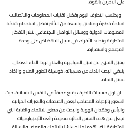
على الآخرين بالقوة.
ويكتسب التطرف اليوم بفضل تقنيات المعلومات والاتصالات
اسلحةً خطيرةً وميادين واسعة من التأثير بفضل استخدام شبكة
المعلومات الدولية ووسائل التواصل الاجتماعي لنشر الأفكار
المتطرفة وتجنيد الأفراد، في سبيل الانقضاض على وحدة
المجتمع واستقراره.
وقبل التحري عن سبل المواجهة والعلاج لهذا الداء العضال،
ينبغي البحث ابتداء عن مسبباته، كوسيلة لتطوير العلاج واتخاذ
سبيل النجاة.
ان اول مسببات التطرف يقبع عميقاً في النفس الانسانية، حيث
الشعور بالإحباط المصاحب لبعض الصدمات والتغيرات الحياتية
واليأس وفقدان الهوية والبحث عن معنى للانتماء والغاية التي
تجعل من هذه النفس الحائرة مصيدةً رائعة للأيديولوجيات
المتطرفة التي تقدم لها إحساسًا بالانتماء والمعنى والرسالة