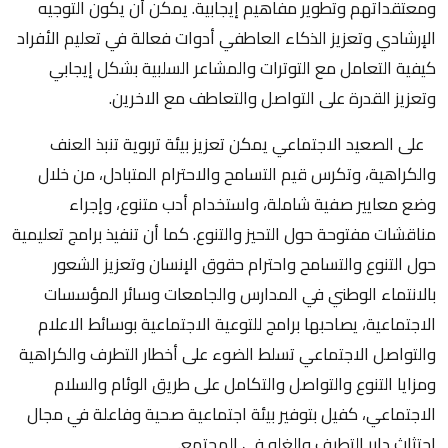
ومعتقداتهم وتطوير مفاهيم إيجابية. يمكن أن يكون التوجيه
الإرشادي وتعزيز الذكاء العاطفي أدوات فعالة في تعليم الأفراد
كيفية التعامل مع التوترات والمشاعر السلبية بشكل إيجابي
وتعزيز القدرة على التواصل والتعاطف مع الاخرين.
على الصعيد الاجتماعي يمكن تعزيز بيئة تربوية تنبذ العنف
والكراهية، وتكرس قيم التسامح والاحترام المتبادل، من خلال
وضع معايير صفية شاملة، واستخدام أدب متنوع، وإجراء
مناقشات مفتوحة حول التحيز والتنوع. كما أن تنفيذ برامج تعليمية
حول التنوع والتسامح واحترام حقوق الإنسان وتعزيز الشعور
بالانتماء الوطني في المدارس والجامعات وسائر المؤسسات
الاجتماعية، يصاحبها برامج للتوعية الاجتماعية بوسائط الاعلام
والتواصل الاجتماعي تسلط الضوء على أخطار التطرف والكراهية
ومزايا التنوع والتواصل والتكامل على طريق الوئام والسلام
الاجتماعي، كفيل بتوفير بيئة اجتماعية صحية وفاعلة في مجال
اجتثاث دابر التطرف والغلو في المجتمع.