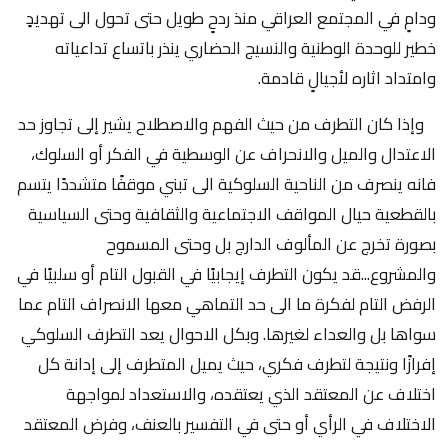
ودامٍ في المجتمع العراقي منذ ردحٍ طويل حتى تحول الى تهديدٍ
خطير للوحدة الوطنية والنسيج الحضاري ينذر باتساع تداعياته
وامتداد اثاره لأجيالٍ قادمة.
وإذا كان التطرف من حيث الفهم والاصطلاح يشير إلى تجاوز حد
الاعتدال والميل والانحراف عن الوسطية في الفكر أو السلوك،
فانه ينصرف من الناحية السلوكية الى تبني موقفًا متشددًا يتسم
بالقطعية حيال المواقف الاجتماعية والثقافية وحتى السياسية
بصورة تخرج عن المألوف الدارج بل وحتى المسموح
والمشروع...قد يكون التطرف إيجابيًا في القبول التام أو سلبيًا في
الرفض التام لفكرة ما الى حد التماهي معها الانصراف التام عما
سواها بل والعداء لغيرها. وبكل الاحوال يعد التطرف السلوكي
إفرازًا ونتيجة لتطرف فكري، حيث يميل المتطرف إلى إدانة كل
اختلاف عن المعتقد الذي يعتقده، والاستعداد لمواجهة
الاختلاف في الرأي أو حتى في التفسير بالعنف، وفرض المعتقد