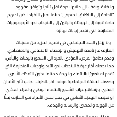
والغاية. ويقف الى جانبها بدرجة اقل تأثيرا وتوافرا مفهوم
"الحاجة إلى الانغلاق المعرفي" حينما يميل الأفراد الذين لديهم
حاجة قوية إلى الهيكلة واليقين إلى الانجذاب نحو الأيديولوجيات
المتطرفة التي تقدم إجابات نهائية.
ولا يبخل البعد الاجتماعي في تقديم المزيد من مسببات
التطرف عبر نافذة التهميش والإقصاء الاجتماعي والاقتصادي،
وعدم تكافؤ الفرص، المؤدي بالفرد الى الشعور بالإحباط واليأس،
مما يجعله أكثر عرضة للانجذاب نحو الأيديولوجيات المتطرفة التي
تقدم له شعورًا بالانتماء والهدف؛ مثلما يكون التفكك الأسري
وضعف التنشئة الاجتماعية موقدا اخر للتطرف، بجانب تأثير الأقران
السلبي. ويساهم غياب الشعور بالانتماء الوطني والفراغ الفكري
او نقيضه التهديد الثقافي في دفع بعض الأفراد نحو التطرف بحثًا
عن الهوية والمعنى والرسالة والهدف.
كما لا يفقد البعد الاقتصادي رونقه في انتاج مسببات ودوافع