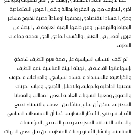
اخرى للتطرف مجالها الفقر والبطالة ونقص الفرص الاقتصادية
وحتى الفساد الاقتصادي بوصفها اوساطاً خصبة لنضوج مشاعر
الإحباط والتهميش، ومن خلفها الرغبة العارمة في البحث عن
فرصٍ أفضل في العيش والكسب المادي الذي تقدمه جماعات
التطرف.
ثم تقف الاسباب السياسية على قمة هرم التطرف شامخةٍ
بإسهاماتها الفاعلة في تهيئة البيئة المناسبة لنمو التطرف
والكراهية؛ فالاستبداد والفساد السياسي، والصراعات والحروب
بنوعيها الداخلية والدولية، والاحتلال الأجنبي، وغياب الحريات
والحقوق ومعها التسويات العادلة لبعض المطالب والقضايا
المصيرية، يمكن أن تخلق مناخًا من الغضب والاستياء يدفع
الأفراد نحو تبني الأفكار المتطرفة. كما أن الاستقطاب السياسي
والدعاية الانتخابية المغرضة، وعدم الثقة في المؤسسات
السياسية، وانتشار الأيديولوجيات المتطرفة من قبل بعض الجهات