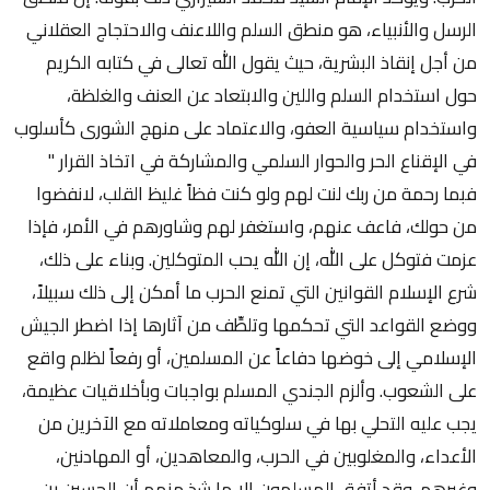
الرسل والأنبياء، هو منطق السلم واللاعنف والاحتجاج العقلاني
من أجل إنقاذ البشرية، حيث يقول الله تعالى في كتابه الكريم
حول استخدام السلم واللين والابتعاد عن العنف والغلظة،
واستخدام سياسية العفو، والاعتماد على منهج الشورى كأسلوب
في الإقناع الحر والحوار السلمي والمشاركة في اتخاذ القرار "
فبما رحمة من ربك لنت لهم ولو كنت فظاً غليظ القلب، لانفضوا
من حولك، فاعف عنهم، واستغفر لهم وشاورهم في الأمر، فإذا
عزمت فتوكل على الله، إن الله يحب المتوكلين. وبناء على ذلك،
شرع الإسلام القوانين التي تمنع الحرب ما أمكن إلى ذلك سبيلاً،
ووضع القواعد التي تحكمها وتلطِّف من آثارها إذا اضطر الجيش
الإسلامي إلى خوضها دفاعاً عن المسلمين، أو رفعاً لظلم واقع
على الشعوب. وألزم الجندي المسلم بواجبات وبأخلاقيات عظيمة،
يجب عليه التحلي بها في سلوكياته ومعاملاته مع الآخرين من
الأعداء، والمغلوبين في الحرب، والمعاهدين، أو المهادنين،
وغيرهم. وقد أتفق المسلمون إلا ما شذ منهم أن الحسين بن