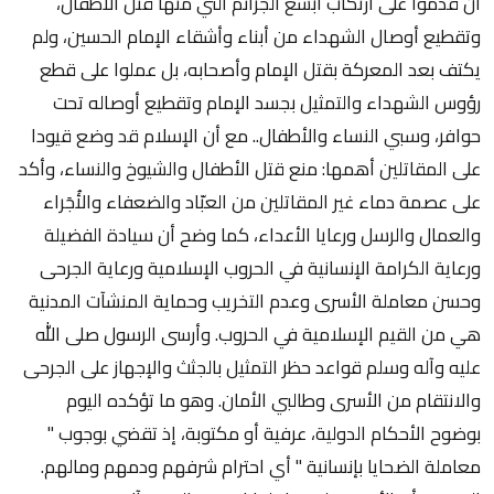
أن قدموا على ارتكاب أبشع الجرائم التي منها قتل الأطفال،
وتقطيع أوصال الشهداء من أبناء وأشقاء الإمام الحسين، ولم
يكتف بعد المعركة بقتل الإمام وأصحابه، بل عملوا على قطع
رؤوس الشهداء والتمثيل بجسد الإمام وتقطيع أوصاله تحت
حوافر، وسبي النساء والأطفال.. مع أن الإسلام قد وضع قيودا
على المقاتلين أهمها: منع قتل الأطفال والشيوخ والنساء، وأكد
على عصمة دماء غير المقاتلين من العبّاد والضعفاء والأُجَراء
والعمال والرسل ورعايا الأعداء، كما وضح أن سيادة الفضيلة
ورعاية الكرامة الإنسانية في الحروب الإسلامية ورعاية الجرحى
وحسن معاملة الأسرى وعدم التخريب وحماية المنشآت المدنية
هي من القيم الإسلامية في الحروب. وأرسى الرسول صلى الله
عليه وآله وسلم قواعد حظر التمثيل بالجثث والإجهاز على الجرحى
والانتقام من الأسرى وطالبي الأمان. وهو ما تؤكده اليوم
بوضوح الأحكام الدولية، عرفية أو مكتوبة، إذ تقضي بوجوب "
معاملة الضحايا بإنسانية " أي احترام شرفهم ودمهم ومالهم.