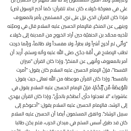
علي في معركة كربلاء كان عدلا للقرآن؛ كما أخبر الرسول (ص)
فإذا كان القرآن الذي نزل على نبي المسلمين يأمر بالمعروف
وينهى عن المنكر، فالإمام الحسين عليه السلام قال في وصيّته
لأخيه محمّد بن الحنفيّة حين أراد الخروج من المدينة إلى كربلاء
"وأنّي لم أخرج أشراً ولا بطراً، ولا مفسداً ولا ظالماً، وإنّما خرجت
لطلب الإصلاح في أُمّة جدّي صلى الله عليه وآله وسلم، أُريد أن
آمر بالمعروف وأنهى عن المنكر". وإذا كان القرآن "ميزان
القسط"، فإنّ الإمام الحسين عليه السلام كان يقول: "أمرت
بالقسط". وإذا كان القرآن موعظة من الله تعالى حيث يقول:
﴿مَّوْعِظَةٌ مِّن رَّبِّكُمْ﴾، فإنّ الإمام الحسين عليه السلام يقول في
عاشوراء "لا تعجلوا حتّى أعظكم بالحقّ". وإذا كان القرآن يهدي
إلى الرشد، فالإمام الحسين عليه السلام يقول: "أدعوكم إلى
سبيل الرشاد". واتفق المسلمون أيضا أن الحسين عليه السلام
كان قد طبق أسس السلم في ميدان الحرب، فلم يكن طالبا