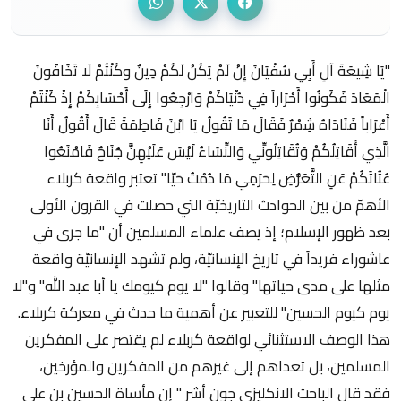
"يَا شِيعَةَ آلِ أَبِي سُفْيَانَ إِنْ لَمْ يَكُنْ لَكُمْ دِينٌ وكُنْتُمْ لَا تَخَافُونَ
الْمَعَادَ فَكُونُوا أَحْرَاراً فِي دُنْيَاكُمْ وَارْجِعُوا إِلَى أَحْسَابِكُمْ إِذْ كُنْتُمْ
أَعْرَاباً فَنَادَاهُ شِمْرٌ فَقَالَ مَا تَقُولُ يَا ابْنَ فَاطِمَةَ قَالَ أَقُولُ أَنَا
الَّذِي أُقَاتِلُكُمْ وَتُقَاتِلُونِّي وَالنِّسَاءُ لَيْسَ عَلَيْهِنَّ جُنَاحٌ فَامْنَعُوا
عُتُاتَكُمْ عَنِ التَّعَرُّضِ لِحَرَمِي مَا دُمْتُ حَيّا" تعتبر واقعة كربلاء
الأهمّ من بين الحوادث التاريخيّة التي حصلت في القرون الأولى
بعد ظهور الإسلام؛ إذ يصف علماء المسلمين أن "ما جرى في
عاشوراء فريداً في تاريخ الإنسانيّة، ولم تشهد الإنسانيّة واقعة
مثلها على مدى حياتها" وقالوا "لا يوم كيومك يا أبا عبد الله" و"لا
يوم كيوم الحسين" للتعبير عن أهمية ما حدث في معركة كربلاء.
هذا الوصف الاستثنائي لواقعة كربلاء لم يقتصر على المفكرين
المسلمين، بل تعداهم إلى غيرهم من المفكرين والمؤرخين،
فقد قال الباحث الانكليزي جون أشر " إن مأساة الحسين بن علي