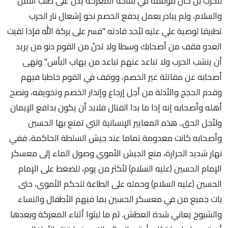
للحرب بل كان موقفه في ساحة المعركة يدل على طلب الأمن
والسلام، ولم يبادر بعمل يدفع الخصم نحو إشعال نار الحرب
تطبيقا لوصية علي عليه لأحد قادته "فسر على بركة الله فإذا لقيت
العدو فقف من أصحابك وسطا ولا تدنُ من القوم دنو من يريد
أن ينشب الحرب ولا تباعد عنهم تباعد من يهاب البأس" ونهى
أصحابه عن مقاتلة غير الخصم، ووقف في القوم خاطبا فيهم
وقدم الحجج والأدلة من أجل إرجاع وإنذار الخصم وتخويفه، ونصح
أهله وأصحابه إنه إذا ما بدا القتال فلابد أن يكون بدافع الإيمان
ولأجل الحق.. هذه المعايير الإنسانية التي تمتع بها الحسين
وأصحابه كانت معدومة تماما عند جيش السلطة الحاكمة، ففي
نهار شديد الحرارة، منع الجيش الأموي وصول الماء إلى معسكر
الإمام الحسين (عليه السلام) لأكثر من يوم، للضغط على الإمام
الحسين (عليه السلام) وحمله على الطاعة للحكم الأموي، حتى
بات جميع من في معسكر الحسين بما فيهم الأطفال والنساء
والشيوخ يعاني شدة العطش. ثم ما لبثوا أثناء المعركة وبعدها