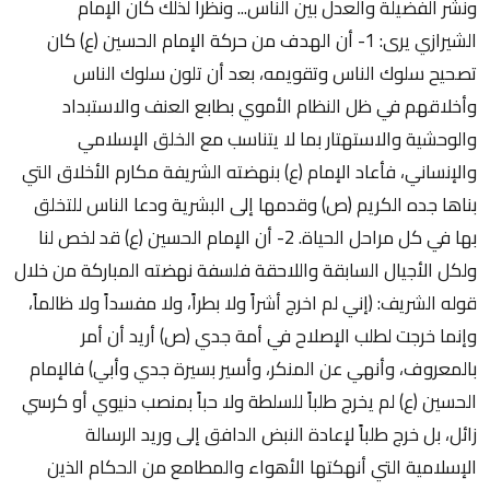
ونشر الفضيلة والعدل بين الناس... ونظرا لذلك كان الإمام
الشيرازي يرى: 1- أن الهدف من حركة الإمام الحسين (ع) كان
تصحيح سلوك الناس وتقويمه، بعد أن تلون سلوك الناس
وأخلاقهم في ظل النظام الأموي بطابع العنف والاستبداد
والوحشية والاستهتار بما لا يتناسب مع الخلق الإسلامي
والإنساني، فأعاد الإمام (ع) بنهضته الشريفة مكارم الأخلاق التي
بناها جده الكريم (ص) وقدمها إلى البشرية ودعا الناس للتخلق
بها في كل مراحل الحياة. 2- أن الإمام الحسين (ع) قد لخص لنا
ولكل الأجيال السابقة واللاحقة فلسفة نهضته المباركة من خلال
قوله الشريف: (إني لم اخرج أشراً ولا بطراً، ولا مفسداً ولا ظالماً،
وإنما خرجت لطلب الإصلاح في أمة جدي (ص) أريد أن أمر
بالمعروف، وأنهي عن المنكر، وأسير بسيرة جدي وأبي) فالإمام
الحسين (ع) لم يخرج طلباً للسلطة ولا حباً بمنصب دنيوي أو كرسي
زائل، بل خرج طلباً لإعادة النبض الدافق إلى وريد الرسالة
الإسلامية التي أنهكتها الأهواء والمطامع من الحكام الذين