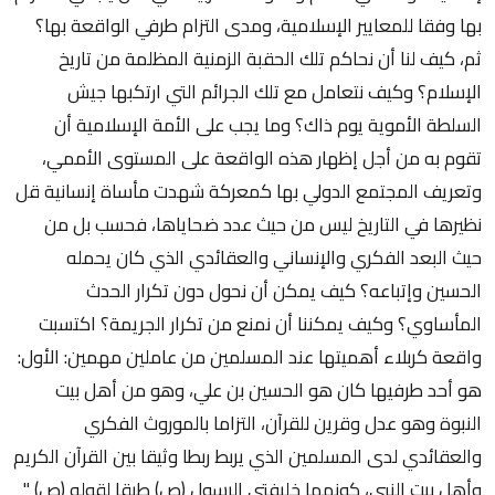
بها وفقا للمعايير الإسلامية، ومدى التزام طرفي الواقعة بها؟
ثم، كيف لنا أن نحاكم تلك الحقبة الزمنية المظلمة من تاريخ
الإسلام؟ وكيف نتعامل مع تلك الجرائم التي ارتكبها جيش
السلطة الأموية يوم ذاك؟ وما يجب على الأمة الإسلامية أن
تقوم به من أجل إظهار هذه الواقعة على المستوى الأممي،
وتعريف المجتمع الدولي بها كمعركة شهدت مأساة إنسانية قل
نظيرها في التاريخ ليس من حيث عدد ضحاياها، فحسب بل من
حيث البعد الفكري والإنساني والعقائدي الذي كان يحمله
الحسين وإتباعه؟ كيف يمكن أن نحول دون تكرار الحدث
المأساوي؟ وكيف يمكننا أن نمنع من تكرار الجريمة؟ اكتسبت
واقعة كربلاء أهميتها عند المسلمين من عاملين مهمين: الأول:
هو أحد طرفيها كان هو الحسين بن علي، وهو من أهل بيت
النبوة وهو عدل وقرين للقرآن، التزاما بالموروث الفكري
والعقائدي لدى المسلمين الذي يربط ربطا وثيقا بين القرآن الكريم
وأهل بيت النبي، كونهما خليفتي الرسول (ص) طبقا لقوله (ص) "