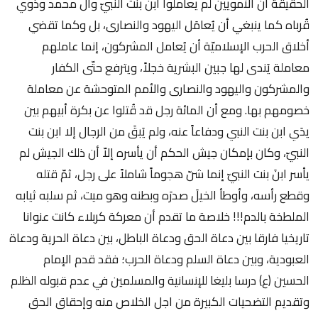
الحقيقة أن الأمويين لم يعاملوا ابن بنت النبيّ وآل محمد وذوي
قُرباه كما ينبغي أن يُعامَل اليهود والنصارى، بل وكما تقضي
أخلاق الحرب الإسلاميّة أن يُعامل المشركون، إنما عاملهم
معاملة يَندى لها جبين البشرية خجلاً، ويترفع حتّى الكفار
والمشركون واليهود والنصارى والأمم المتوحشة عن معاملة
خصومهم بها. ومع أن المائة رجل قد قُتلوا عن بكرة أبيهم بين
يدَي ابن بنت النبي ودفاعاً عنه، ولم يَبقَ من الرجال إلا ابن بنت
النبيّ، وكان بإمكان جيش الحكم أن يأسره إلاّ أن ذلك الجيش لم
يأسر ابنَ بنت النبيّ إنما شنّ هجوماً شاملاً على رجل، ثمّ قتله
وقطع رأسه، وأوطأ الخيلَ صدرَه وبطنه وهو ميت، ثم سلبه ثيابه
الملطخة بالدم!!! خلاصة ما تقدم أن معركة كربلاء كانت عنوانا
تاريخيا فارقا بين دعاة الحق ودعاة الباطل، بين دعاة الحرية ودعاة
العبودية، وبين دعاة السلم ودعاة الحرب؛ فقد قدم الإمام
الحسين (ع) درسا بليغا للإنسانية والمسلمين في عدم قبوله الظلم
وتقديم التضحيات الكبيرة من اجل الخلاص منه وإحقاق الحق