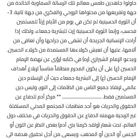
حاولوا جاهدين طمس معالم تلك الرسالة السماوية الخالدة من
جهة وتفريغها من محتواها الروحي والفكري من جهة ثانية. 3-
أن الثورة الحسينية لم تكن في يوم من الأيام إرثاً للمسلمين
فحسب، وإنما الثورة الحسينية إرث للبشرية جمعاء، ولذلك إذا
أرادت الإنسانية الجريحة أن تشفى من جراحها وأن تعافى من
آلامها، عليها أن تعيش كربلاءها المستمدة من كربلاء الحسين.
ويدعو الإمام الشيرازي (ره) في كتابه (رؤى عن نهضة الإمام
الحسين (ع) على أن يكون المحرم منطلقاً مناسباً لإبلاغ أهداف
الإمام الحسين (ع) إلى البشرية جمعاء حيث أن الإسلام دين
عالمي لإنقاذ جميع الناس من الظلمات إلى النور، وليس دين
المسلمين فقط. .......................................... ** مركز آدم للدفاع عن
الحقوق والحريات هو أحد منظمات المجتمع المدني المستقلة
غير الربحية مهمته الدفاع عن الحقوق والحريات في مختلف دول
العالم، تحت شعار (ولقد كرمنا بني آدم) بغض النظر عن اللون أو
الجنس أو الدين أو المذهب. ويسعى من أجل تحقيق هدفه الى