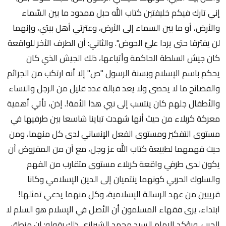
إني تارك فيكم خليفتين كتاب الله حبل ممدود ما بين السّماء
والأرض، أو ما بين السماء إلى الأرض، وعترتي أهل بيتي، وإنهما
لن يفترقا حتى يردا عليَّ الحوض". والثاني: أن الطرف الأخر للواقعة
كان جيش السلطة الحاكمة وأتباعها، ذلك الجيش الذي كان
يحكم باسم الإسلام وبسنة الرسول "ص" إلا أنه ارتكب من الجرائم
والفضائح ما لا يحصى ولا يعد قبالة عدد قليل من الرجل والنساء
والأطفال جلهم كان ينتسب إلى نبي هذا الأمة!. إذن، تأتي أهمية
معركة كربلاء من حيث أنها شهدت تباينا شاسعا بين طرفيها في
مستوى التفكير ومستوى الفعل الإنساني لدى كل منهما، ومن
حيث فهمهما لطبيعة كتاب الله عز وجل، مع أن من المفروض أن
يكون لدى طرفي واقعة كربلاء مستوى متقارب من الفهم
والسلوك الحربي كونهما ينتميان إلى الدين الإسلامي وكانا
قريبين من عهد الرسالة الإسلامية، وكل منهما يدعي تمثلها!
ابتداء، يرى فقهاء المسلمون أن الأصل في الإسلام هو السلم لا
الحرب. ويؤكد الإمام السيد محمد الشيرازي ذلك بقوله: إن منطق