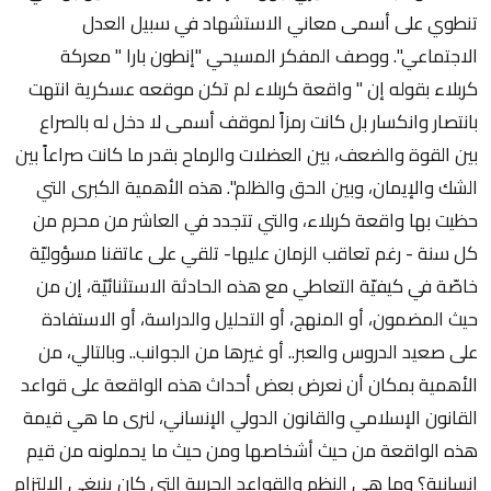
تنطوي على أسمى معاني الاستشهاد في سبيل العدل
الاجتماعي". ووصف المفكر المسيحي "إنطون بارا " معركة
كربلاء بقوله إن " واقعة كربلاء لم تكن موقعه عسكرية انتهت
بانتصار وانكسار بل كانت رمزاً لموقف أسمى لا دخل له بالصراع
بين القوة والضعف، بين العضلات والرماح بقدر ما كانت صراعاً بين
الشك والإيمان، وبين الحق والظلم". هذه الأهمية الكبرى التي
حظيت بها واقعة كربلاء، والتي تتجدد في العاشر من محرم من
كل سنة - رغم تعاقب الزمان عليها- تلقي على عاتقنا مسؤوليّة
خاصّة في كيفيّة التعاطي مع هذه الحادثة الاستثنائيّة، إن من
حيث المضمون، أو المنهج، أو التحليل والدراسة، أو الاستفادة
على صعيد الدروس والعبر.. أو غيرها من الجوانب.. وبالتالي، من
الأهمية بمكان أن نعرض بعض أحداث هذه الواقعة على قواعد
القانون الإسلامي والقانون الدولي الإنساني، لنرى ما هي قيمة
هذه الواقعة من حيث أشخاصها ومن حيث ما يحملونه من قيم
إنسانية؟ وما هي النظم والقواعد الحربية التي كان ينبغي الالتزام