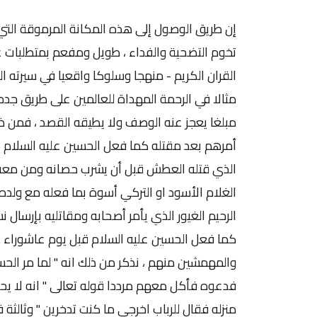
إن طريق الوصول إلى هذه المكانة المرموقة التي حازها الحسين كقائدٍ في قلوب الرعية وحيازة محبتهم إلى تخوم التضحية والفداء ، طويل ومفعم بمتطلبات عدة كرسها الحسين-سليل الدوحة الهاشمية المطهرة وربيب القران الكريم - منهجا وسلوكا واقعيا في سيرته الوضاءة وتعامله مع أنصاره وكل إنسان .. فكان في أولها مثالا في الرحمة المهداة للعالمين على طريق جده المصطفى ( عليه واله الصلاة والسلام ) حتى بلغت رحمته مبلغا يعجز عنه الوصف ولا يطيقه القصد ، فمن ذا الذي يبكي على أعداءه الذين احتشدوا لقتله لسوء عاقبة أمرهم بعد مقتله كما فعل الحسين عليه السلام ، ومن ذا الذي يأبى أن يشرب الماء وهو القائد المقاتل الذي قتله العطش قبل أن يشرب حصانه ومن معه ، أم من هذا القائد الذي يضع خده الشريف على خد ذلك الغلام الأسود او التركي أسوة بما فعله مع ولده الأكبر بعد استشهادهم يوم عاشوراء ، أم من هذا القائد الرحيم الغيور الذي يأمر أصحابه ومقاتليه بإرسال نسائهم إلى مكان امن لان نسائه ستسبى بعد استشهاده كما فعل الحسين عليه السلام قبل يوم عاشوراء . وفي الثانية نموذجاً في التبسط والتواضع مع ابسط الناس والمهمشين منهم ، نذكر من ذلك انه " لما مر الحسين عليه السلام بمساكين بسطوا كساء والقوا عليه كسرا ، فدعوه فأكل معهم مرددا قوله تعالى " انه لا يحب المستكبرين " ثم قال قد أجبتكم فأجيبوني حتى أتوا منزله فقال للرباب اخرجي ما كنت تدخرين " وثالثة في الصبر والأناة حتى نراه ( عليه السلام ) يأمر أصحابه لما اشتد الأمر في عاشوراء قائلا لهم " صبرا بني الكرام ، فما الموت إلا قنطرة تعبر بكم عن البؤس والضراء إلى الجنان الواسعة والنعيم الدائمة ، فأيكم يكره أن ينتقل من سجن إلى قصر ، وما هو لأعدائكم الا كمن ينتقل من قصر إلى سجن وعذاب " . وعن العفو رابعةً لنقرأ ونتعلم من سيرته مع غلام له اخطأ بحقه خطأً جسيما ، لما سمعه يردد قوله والكاظمين الغيظ ويحسن بإعتاقه لما سمعه يقول والله يحب المحسنين " . وخامسةً في الإيمان الحقيقي العميق بقيمة الحرية حتى دفع ثمنها من دماءه الزكية يوم رفض البيعة ليزيد وحانت ساعة الحسم خاطب مقاتليه قائلا " كونوا أحرارا في دنياكم " ولمّا استيأس منهم في استدراك مسار الحق والحرية أعلنها صرخة مدوية بوجه في طريق الإنسانية منارا لكل من سار على طريق الحرية وتذوق طعمها أو رغب بذلك على رغم أنوف الطغاة وعلى مر العصور والدهور: (لا والله لا أعطيكم بيدي إعطاء الذليل، ولا أقرّ لكم إقرار العبيد). وسادسةَ ينبئنا فيها الحسين عليه السلام بوجوب إيفاء القائد وحتى الإنسان العادي بحوائج الناس والنهوض بحقوقهم لأنها "من نعم الله عليكم فلا تملوا النعم " على حد تعبيره . ويضرب مثلا في مصداقية القائد وصراحته مع جنوده ممتحنا صبرهم وصدق التزامهم بالمبادئ ، إذ يقول لأصحابه ليلة استشهاده " هذا الليل فاتخذوه جملا فان القوم إنما يريدونني ولو قتلوني لم يلتفتوا إليكم وانتم في حل وسعه ..، ثم قال "إنكم تقتلون غدا كذلك لا يفلت منكم رجل " فأي قائدٍ هذا الذي يخير جنوده بين النجاة بالهروب او الموت بالصمود دون النصر غير الحسين . وهي الواقعية التي عودتنا عليها القيادة الحسينية المطهرة ونظرتها الشمولية الدقيقة في تشخيص الأوضاع وسبر أغوارها، ولنتذكر على سبيل الاستدلال ما قاله عليه السلام لما نزل القوم بالحسين وأيقن أنهم قاتلوه يوم قال لأصحابه " إن الدنيا قد تنكرت وتغيرت وأدبر معروفها واستمرت حتى لم يبق منها إلا كصبابة الإناء " وقال في مناسبة أخرى " الناس عبيد الدنيا والدين لعق على ألسنتهم يحوطونه ما درت معايشهم فإذا محصوا بالبلاء قل الديانون " ، وكأنه عاش الدهور كلها حتى قيام الساعة منتقلاً بدولاب الحياة بين نواميسها مستخلصا عصارتها بهذه الحكمة . وبالتالي لم يكن غريبا أن تقدح حكمة القيادة الحسينية لتبصير الأعداء قبل الأصدقاء بعاقبة أمرهم وتداعياته المستقبلية برؤيةٍ اخترقت حواجز الزمان والمكان ، ولسانٍ ملئه الصدق والإخلاص في النصيحة يوم قال محذراً قاتليه " أما إنكم لن تقتلوا بعدي عبدا من عباد الله فتهابوا قتله بل يهون عليكم عند قتلكم إياي " ولما سئل عن مصير قتلته أجاب " يلقي بأسكم بينكم ويسفك دماءكم ثم يصب عليكم العذاب الأليم " ليعطي البشرية وقادتها درسا في التبصر في العواقب وبناء الرؤية المستقبلية باستنباط محدداتها في ضوء معطيات الواقع وقوانينه ، وليكون ذلك ركنا أساسيا في التخطيط الاستراتيجي لمن ينشد السير على نهج الحسين عليه السلام من قادة اليوم ، وما تجرعناه بالأمس واليوم من قتال وفتن وحروب يقيم الدليل الحي على مصداقية مقالة الحسين عليه السلام . وعلى الرغم من أهمية كل ما تقدم ، فانه لا يرتق إلى مستوى أهمية النفحة الأساسية من نفحات القيادة الحسينية ومجالها(حسن الإدارة والتدبير) بدءا من اعتناق المبدأ وتبني الهدف ، مرورا بتهيئة الخطة وتحشيد الوسائل والترجيح بين الخيارات مع الإبقاء على أعلى سقوف القدرة على المناورة عند اللزوم . ومع وضوح الهدف وتجليه وثباته في نفس الحسين عليه السلام ونفس كل من ناصره – كما مر بنا آنفا- انطلق عبر قناة خطته الشاملة في إصلاح أوضاع الأمة ، إلى مفازة الاستعداد بحشد الوسائل والطاقات ؛ مركزا في مقدمتها على جانب الدعاية والتعبئة الشعبية والمعنوية لقضيته المشروعة– أسوة بجده المصطفى عليه واله الصلاة والسلام - وهو الأمر الذي بدأ يوم خطب بمنى على جمع من أهل بيته وأصحابه قائلا "اسمعوا مقالتي واكتبوا قولي ثم ارجعوا إلى أمصاركم وقبائلكم فمن أمنتم من الناس ووثقتم به 