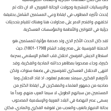
والارساليات التبشيرية وجولات الرحالة الغربيين، الا ان ذلك لم
يُحدث تأثيره المطلوب في ايقاظ وعي المسلمين الشامل بحقيقة
تخلفهم، واقتصر الامر على محاولات هنا وهناك للقيام بتحديثات
جزئية في القوانين والأنظمة والمؤسسات العسكرية.
لقد كان الحدث الأكبر الذي ولد صدمة مؤثرة للمسلمين هو
الحملة الفرنسية على مصر وبلاد الشام (1798-1801)، حيث
استطاع الجيش الفرنسي احتلال قلب العالم الإسلامي بسرعة
كبيرة، وجاء مصحوبا بمظاهر حداثته المادية والفكرية، وقد
انتهى الاحتلال العسكري للفرنسيين في بضعة سنوات، ولكن
تأثيرهم الفكري سيمتد بعدهم لعقود، اذ قاد الاحتلال وما
صاحبه من جمهور العلماء والمفكرين الى ايقاظ الكثير من
المسلمين من سباتهم الطويل، لا سيما العرب منهم، وبدأ ما
يسمى عصر النهضة في البلاد العربية والإسلامية المصحوب
بحالة الانبهار بالغرب والعجب من تفوقه الفكري والمادي، فكان