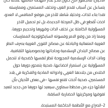
يتساءل عن أسباب تقدم الغرب وتخلف المسلمين، وممارسته
نقدا بناء للذات، وتحليلا شاملا للآخر من موقع المنافس لا العدو،
اخذت تُقطع في ظل المرحلة الجديدة، بل تم تحميل الآخر
المسؤولية الكاملة عن تخلف الذات وقهرها وتحجيم دورها،
ومما زاد من وقع الامر وقسوته السايكولوجية الممارسات
الغربية المتعالية والباحثة عن مصالح القوى الغربية بصرف النظر
عن مصالح البلدان الإسلامية وحاجاتها وخصوصيتها الثقافية،
وباتت الذات الإسلامية المجروحة تنظر لنفسها كضحية لا تتحمل
المسؤولية عن استمرار اخضاعها، ضحية يتمحور دورها حول
الخلاص من جلادها الغربي وادواته المادية والفكرية في بلاد
المسلمين، ضحية أخذت تقنع نفسها –في بعض الأحيان-بأن
ابتلائها جزء من مخطط سماوي سيعيد لها دورها من جديد لتعيد
تفوقها ومركزيتها الحضارية السابقة.
2-الصراع مع الأنظمة الحاكمة المستبدة.