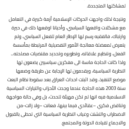
لمشاكلها المتجددة.
ونتيجة لذلك واجهت الحركات الإسلامية أزمة كبيرة في التعامل
مع مشكلات واقعها السياسي، وأحيانا اوقعها ذلك في حيرة
وارتباك، فالفقيه رسم لها الإطار العام للفعل السياسي، ولم
يتعرض لمعضلة معالجة الأمور التفصيلية المرتبطة بمأسسة
الفعل، وتنظيم علاقاته، وتطويره وتحديد مقتضيات مصلحته...
ولذا كانت الحاجة ماسة الى مفكرين سياسيين يضعون لها
النظرية السياسية، ويقدمون لها الإجابة عن طريقة وضعها
موضع التنفيذ، وقد اثبتت احداث العراق بعد سقوط نظام البعث
سنة 2003 هذه الحاجة عندما وجدت الأحزاب والتيارات السياسية
الاسلامية فيه انها لم تكن مهيئة للحدث، بل وفي حالة مواجهة
وتناقض فكري –عقائدي فيما بينها، فعانت –ولا زالت-من
الاضطراب والتشتت وغياب النظرية السياسية التي تحظى بالقبول
والاجماع لقيادة الدولة والمجتمع.