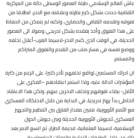
عاش العالم الإسلامي طيلة العصور الوسطى حالة من المركزية
الثقافية حددت بشكل كبير نظرته وعلاقته مع الاخر، انطلاقا من
تفوقه وتقدمه الثقافي والحضاري، ولكنه لم يتمكن من الحفاظ
على هذا التفوق وأخذ يفقده بشكل تدريجي وصولا الى العصور
الحديثة، في الوقت الذي كسر الاخر-لاسيما الغرب-أغلال تخلفه
ووضع نفسه في مسار صلب من التقدم والتفوق المتراكم
والمستمر.
ان ادراك المسلمين لواقع تخلفهم تأخر كثيرا، على الرغم من كثرة
المؤشرات الدالة عليه، ولذا استمر اعتقادهم –الفكري على
الأقل- ببقاء تفوقهم وتخلف الاخرين عنهم، ولكن هذا الاعتقاد
الخاطئ بدأ يهتز تدريجيا، في البداية من خلال الاحتكاك العسكري
مع الأمم الأوروبية، فتبين مقدار الفارق بين التنظيم والتجهيز
العسكري للجيوش الأوروبية الحديثة وبين جيوش الدول
الإسلامية، لاسيما العثمانية، قديمة الطراز، ثم اتسع الامر بعد
ذلك من خلال العلاقات التجارية والبعثات الدبلوماسية