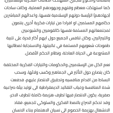
كما استهلكت معظم وقتهم وجهودهم العملية، وكانت ساحات
(جهادهم) الرئيسة دولهم الإسلامية نفسها، واعدائهم المباشرين
حكامهم المسلمين او افرادا من تيارات فكرية أخرى ينتمون
لمجتمعاتهم المسلمة نفسها كالقوميين والشيوعيين
والليبراليين، وكان تنافس الجميع حول ايهم أكثر قدرة على تلبية
طموحات شعوبهم المسلمة في غالبيتها، والاستجابة لمطالبها
المشروعة في الحياة العادلة، ونظام الحكم الأفضل.
نعم الكل من الإسلاميين والحكومات والتيارات الفكرية المختلفة
كان يتصارع حول التأثير في الجماهير وكسب ولائها، وسحب
البساط من اقدام منافسيه وتحقيق الانتصار عليهم، فدفعت
شدة المنافسة وغياب التقاليد الديمقراطية الى توليد بيئة صراعية
صفرية، يكون الانتصار فيها لطرف هزيمة كاملة للطرف الاخر،
وقد تحكم الصراع بالنمط الفكري والسلوكي للجميع، فقاد
الانشغال بهزيمة الخصوم الى نسيان الاهتمام ببناء الانسان