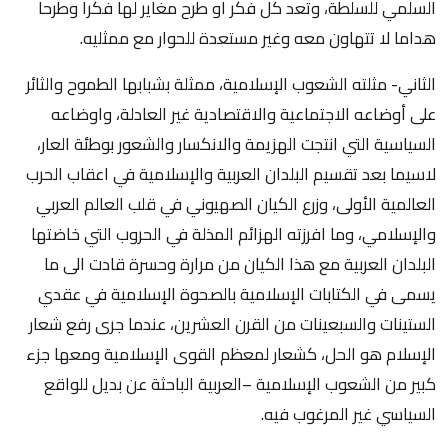
السلمي للسلطة، وتعد كل فكر او طرح مغاير لها فكرا وطرحا
هداما لا تتهاون معه وغير مستعدة للحوار مع ممثليه.
الثاني- مثلته الشعوب الإسلامية، ممثلة بشبابها الطموح والثائر
على أوضاعه الاجتماعية والاقتصادية غير العادلة، واوضاعه
السياسية التي انتجت الهزيمة والانكسار والشعور بوطئة العار،
لاسيما بعد تقسيم البلدان العربية والإسلامية في اعقاب الحرب
العالمية الأولى، وزرع الكيان الصهيوني في قلب العالم العربي
والإسلامي، وما افرزته الهزائم المذلة في الحروب التي خاضتها
البلدان العربية مع هذا الكيان من مرارة وحسرة قادت الى ما
يسمى في الكتابات الإسلامية بالصحوة الإسلامية في عقدي
الستينات والسبعينات من القرن العشرين، عندما جرى رفع شعار
الإسلام هو الحل، كشعار لمعظم القوى الإسلامية ومعها جزء
كبير من الشعوب الإسلامية –العربية الباحثة عن بديل للواقع
السياسي غير المرغوب فيه.