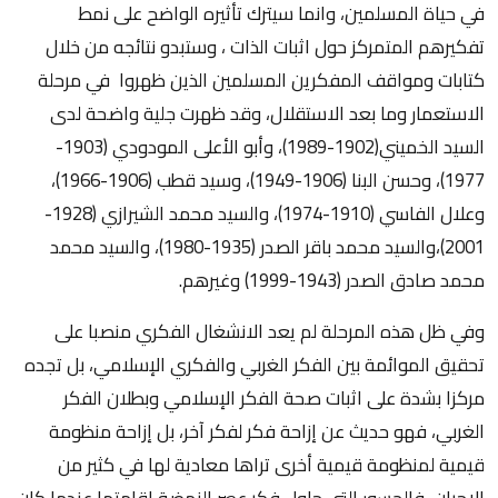
في حياة المسلمين، وانما سيترك تأثيره الواضح على نمط
تفكيرهم المتمركز حول اثبات الذات ، وستبدو نتائجه من خلال
كتابات ومواقف المفكرين المسلمين الذين ظهروا في مرحلة
الاستعمار وما بعد الاستقلال، وقد ظهرت جلية واضحة لدى
السيد الخميني(1902-1989)، وأبو الأعلى المودودي (1903-
1977)، وحسن البنا (1906-1949)، وسيد قطب (1906-1966)،
وعلال الفاسي (1910-1974)، والسيد محمد الشيرازي (1928-
2001)،والسيد محمد باقر الصدر (1935-1980)، والسيد محمد
محمد صادق الصدر (1943-1999) وغيرهم.
وفي ظل هذه المرحلة لم يعد الانشغال الفكري منصبا على
تحقيق الموائمة بين الفكر الغربي والفكري الإسلامي، بل تجده
مركزا بشدة على اثبات صحة الفكر الإسلامي وبطلان الفكر
الغربي، فهو حديث عن إزاحة فكر لفكر آخر، بل إزاحة منظومة
قيمية لمنظومة قيمية أخرى تراها معادية لها في كثير من
الاحيان، فالجسور التي حاول فكر عصر النهضة اقامتها عندما كان