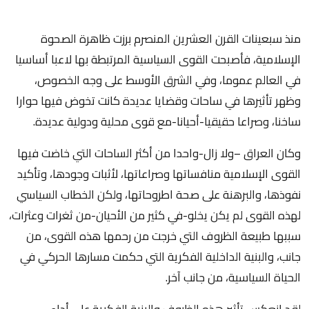
منذ سبعينات القرن العشرين المنصرم برزت ظاهرة الصحوة
الإسلامية، فأصبحت القوى السياسية المرتبطة بها لاعبا أساسيا
في العالم عموما، وفي الشرق الأوسط على وجه الخصوص،
وظهر تأثيرها في ساحات وقضايا عديدة كانت تخوض فيها حوارا
ساخنا، وصراعا حقيقيا-أحيانا-مع قوى محلية ودولية عديدة.
وكان العراق –ولا زال-واحدا من أكثر الساحات التي خاضت فيها
القوى الإسلامية منافساتها وصراعاتها، لأثبات وجودها، وتأكيد
نفوذها، والبرهنة على صحة اطروحاتها، ولكن الخطاب السياسي
لهذه القوى لم يكن يخلو-في كثير من الأحيان-من ثغرات وعثرات،
سببها طبيعة الظروف التي خرجت من رحمها هذه القوى، من
جانب، والبنية الداخلية الفكرية التي حكمت مسارها الحركي في
الحياة السياسية، من جانب آخر.
لقد انعكس تأثير هذه الظروف والبنية الفكرية على أداء