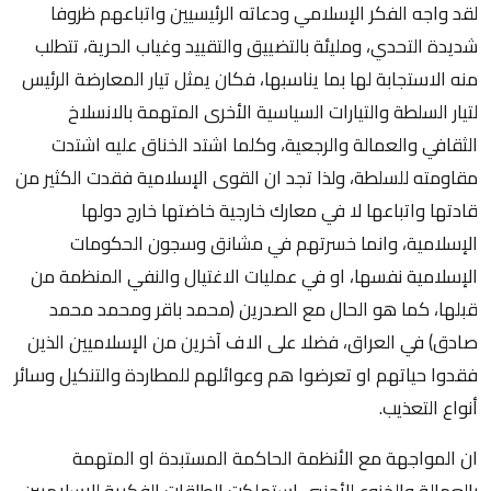
لقد واجه الفكر الإسلامي ودعاته الرئيسيين واتباعهم ظروفا
شديدة التحدي، ومليئة بالتضييق والتقييد وغياب الحرية، تتطلب
منه الاستجابة لها بما يناسبها، فكان يمثل تيار المعارضة الرئيس
لتيار السلطة والتيارات السياسية الأخرى المتهمة بالانسلاخ
الثقافي والعمالة والرجعية، وكلما اشتد الخناق عليه اشتدت
مقاومته للسلطة، ولذا تجد ان القوى الإسلامية فقدت الكثير من
قادتها واتباعها لا في معارك خارجية خاضتها خارج دولها
الإسلامية، وانما خسرتهم في مشانق وسجون الحكومات
الإسلامية نفسها، او في عمليات الاغتيال والنفي المنظمة من
قبلها، كما هو الحال مع الصدرين (محمد باقر ومحمد محمد
صادق) في العراق، فضلا على الاف آخرين من الإسلاميين الذين
فقدوا حياتهم او تعرضوا هم وعوائلهم للمطاردة والتنكيل وسائر
أنواع التعذيب.
ان المواجهة مع الأنظمة الحاكمة المستبدة او المتهمة
بالعمالة والخنوع للأجنبي استهلكت الطاقات الفكرية للإسلاميين،