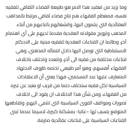
وما يزيد من تعقيد هذا الامر هو طبيعة الفضاء الثقافي للفقيه
نفسه، فمعظم الفقهاء هم نتاج فضاء ثقافي مرتبط بالمذاهب
العقائدية التي ينتمون اليها، وانشغالهم باتباعهم من أبناء
المذهب وترويج مقولاته العقدية مقدما لديهم على أي اهتمام
آخر، وطالما ان القناعات العقدية للفقيه مبنية على الاحكام
الاستنباطية التي توصل اليها داخل انتمائه المذهبي، وهي
قناعات مختلفة من فقيه الى آخر، وتتعدد وتختلف باختلاف
الفقهاء أنفسهم، وهو أمر طبيعي تحتمه ظروف الاجتهاد
المتعارف عليها عند المسلمين، فهذا يعني أن الاعتقادات
السياسية لكل فقيه ستختلف حتما من قريب او بعيد عن غيره
من الفقهاء، ومن شأن هذا الاختلاف ان يقود الى اختلاف
تصورات ومواقف القوى السياسية التي تنتمي اليهم، وتقاطعها
المتوقع يتسبب لها –غالبا- بمشكلة كبيرة، لاسيما عندما تبنى
القناعات السياسية على قناعات عقائدية صارمة.