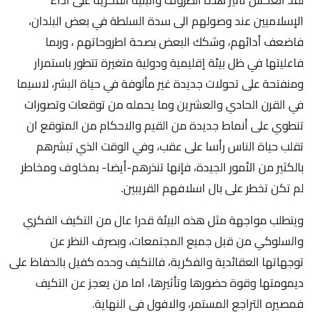
الإسلاميين عند وصولهم الى سدة السلطة في بعض البلدان،
فاضعف أدائهم، وشكك البعض بصحة اطروحاتهم ، وربما
فاعليتها في ظل بيئة إقليمية ودولية متغيرة تتطور باستمرار
ومنفتحة على تحولات جديدة غير مألوفة في حياة البشر، لاسيما
في القرن الحادي والعشرين وما يحمله من توقعات وتصورات
تنطوي على أنماط جديدة من القيم والاحكام من المتوقع ان
تقلب حياة الناس رأسا على عقب، وفي الوقت الذي تبشرهم
بالكثير من الأمور الجيدة، فإنها تنذرهم-أيضا- بمخاوف ومخاطر
لم تكن تخطر على بال اسلافهم القريبين.
ويتطلب مواجهة مثل هذه البيئة قدرا عال من التكيف الفكري
والسلوكي من قبل جميع المجتمعات، وبصرف النظر عن
توجهاتها العقائدية والفكرية، فالتكيف وحده كفيل بالحفاظ على
ديمومتها وقوة حضورها وتأثيرها، اما من يعجز عن التكيف
فمصيره التراجع المستمر، والافول في النهاية.