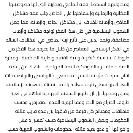
ومحاولتهم استحضار فقه الماضي وتجاربه التي لها خصوصيتها
المكانية والزمانية وإسقاطها على الحاضر، جلب معه مشاكل
الماضي وأزماته لتضاف الى مشاكل الحاضر وازماته، مما جعل
الشعوب الإسلامية في ظل هذا الفكر تواجه مشاكلا وأزمات
مضاعفة، وتجد الدليل على تأثير ارث الماضي في الاختلاف السائد
في الفكر الإسلامي المعاصر من خلال ما يطرحه هذا الفكر من
طروحات سياسية كنظرية ولاية الفقيه ونظرية الحاكمية ، وفكرة
الامة حاملة الرسالة وفكرة الامة المهاجرة ... ناهيك عن إعادة
انتاج مفردات مؤذية للسلم المجتمعي كالروافض والنواصب ذات
البعد القرو سطي بثوب معاصر زاد من تفتيت الشعوب الإسلامية
ومزق وحدتها، بل ان ظهور السلفية الجهادية ساهم في تغيير
ظروف الصراع مع الاخر وفقا لهوية العدو المفترض، وحسب
منطلقات ومصالح كل فرقة من فرقها بين عدو قريب مثلته
الحكومات وبعض الشعوب الإسلامية حسب تفسير داعش
واخواتها أو عدو بعيد مثلته الحكومات والشعوب الغربية حسب