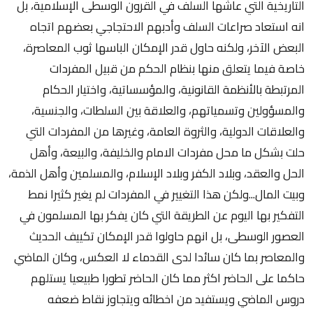
التاريخية التي عاشها السلف في القرون الوسطى الإسلامية، بل
انه استعاد صراعات السلف وأدبهم الاحتجاجي بعضهم اتجاه
البعض الآخر، ولكنه حاول قدر الإمكان الباسها ثوب المعاصرة،
خاصة فيما يتعلق منها بنظام الحكم من قبيل المفردات
المرتبطة بالأنظمة القانونية، والمؤسساتية، واختيار الحكام
والمسؤولين وتسمياتهم، والعلاقة بين السلطات، والجنسية،
والعلاقات الدولية، والثروة العامة، وغيرها من المفردات التي
حلت بشكل ما محل مفردات الامام والخليفة، والبيعة، وأهل
الحل والعقد، وبلاد الكفر وبلاد الإسلام، والمسلمين وأهل الذمة،
وبيت المال...ولكن هذا التغيير في المفردات لم يغير كثيرا نمط
التفكير بها اليوم عن الطريقة التي كان يفكر بها المسلمون في
العصور الوسطى، بل انهم حاولوا قدر الإمكان تكييف الحديث
والمعاصر بما كان سائدا لدى القدماء لا العكس، وكان الماضي
حاكما على الحاضر اكثر مما كان الحاضر تطورا طبيعيا يستلهم
دروس الماضي ويستفيد من اخطائه ويتجاوز نقاط ضعفه