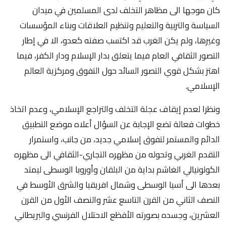
كان موجها الى مظاهر التخلف لدى المسلمين في ميدان
السياسة والتربية والتعليم وتنظيم العلاقات وبناء المؤسسات
وغيرها، ولم يكن الغرب قد اكتسب صفته كعدو، الا في إطار
التصور الثقافي العام فيما يتعلق بدار الإسلام ودار الكفر، فيما
اهتز بشكل قوي التصور السائد حول التفوق ومركزية العالم
الإسلامي.
ونظرا لعدم إيقاف عجلة التخلف والتراجع الإسلامي، وعدم اتخاذ
خطوات فعالة تضع الإجابة عن السؤال أعلاه موضع التطبيق
الدائم والمستمر لتفوق إسلامي جديد، من جانب، واستمرار
التقدم الغربي وتحوله من مظهره التجاري-الثقافي الى مظهره
الكولونيالي الغاشم بداية من البلقان وأوروبا الوسطى ليمتد
بعدها الى أسيا الوسطى وشمال افريقيا والشرق الأوسط في
النصف الثاني من القرن التاسع عشر والنصف الأول من القرن
العشرين، وجسده بصورته الأفظع الاحتلال الفرنسي والبريطاني