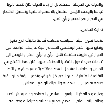
والدولة في المرحلة اللاحقة، بل ان بناء الدولة كان هدفا ثانويا
قياسا بالهدف الرئيس المتمثل بالاستحواذ عليها وتحقيق الانتصار
في الصراع مع الخصوم بأي ثمن.
3-ارث الماضي.
عندما تكون البيئة السياسية منغلقة ثقافيا كالبيئة التي ظهر
وتطور فيها الفكر الإسلامي المعاصر، حيث لم يعتد افرادها على
الحوار في ظروف منفتحة تقبل الرأي والرأي الآخر، والتوصل الى
قناعات جديدة حول القضايا المختلف عليها، فان نمط التفكير في
الحلول والحاجات لمشاكل العصر ومقتضياته سينطلق من الأطر
الثقافية المتعارف عليها لدى كل فريق، وتكون الرؤية حينها رؤية
ضيقة تفتقر الى الشمولية والادراك للواقع المعاش.
وعليه ولد الفكر السياسي الإسلامي المعاصر وهو يعيش تحت
وطئة تراثه الثقافي القديم بجميع سردياته وصراعاته وحقائقه