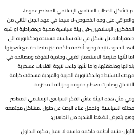
لم يتشكل الخطاب السياسي الإسلامي المعاصر عموما،
والعراقي على وجه الخصوص-لا سيما في عهد الجيل الثاني من
المفكرين الإسلاميين-في بيئة سياسية محلية ديمقراطية او شبه
ديمقراطية، بل تشكل في بيئة سياسية مستبدة ودكتاتورية الى
ابعد الحدود، نتيجة وجود أنظمة حاكمة غير متصالحة مع شعوبها:
اما لأنها صنيعة الاستعمار الغربي وحامية لنفوذه ومصالحه في
بلدانها ومنطقتها، واما لأنها جاءت نتيجة انقلابات عسكرية
مهدت للاستبداد والدكتاتورية الحزبية والفردية فسحقت كرامة
الانسان وصادرت معظم حقوقه وحرياته المحترمة.
وفي مثل هذه البيئة عاش الفكر السياسي الإسلامي المعاصر
محنته السياسية، وتحمل عناء البحث عن حلول لمشاكل مجتمعه
وهو يتعرض للضغط الشديد من اتجاهين:
الأول-مثلته أنظمة حاكمة قاسية لا تتقبل فكرة التداول