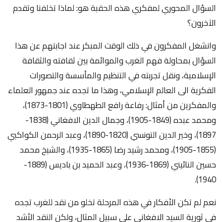
السؤال المحوري لمفكري هذه الحقبة هو: لماذا تخلفنا وتقدم
الآخرون؟
وانشغل المفكرون في ذلك الوقت المبكر عند اجابتهم عن هذا
السؤال بمحاولة فهم الغرب والموائمة بين ثقافته والثقافة
الإسلامية، ونقل تجربته في التنظيم والمأسسة والتصورات
الفكرية الى العالم الإسلامي، وهذا ما تجده عند جمهور العلماء
والمفكرين من أمثال: رفاعة رافع الطهطاوي (1801-1873)،
ومحمد عبده (1849-1905)، وجمال الدين الافغاني (1838-
1897)، وخير الدين التونسي (1820-1890)، وعبد الرحمن الكواكبي
(1855-1905)، ومحمد رشيد رضا (1865-1935)، والشيخ محمد
حسين النائيني (1869-1936)، وعبد الحميد بن باديس (1889-
1940).
نعم لم تكن الأفكار في هذه المرحلة تخلو من نقد للغرب تجده
في ثورية السيد الافغاني على سبيل المثال، ولكن النقد الأشد