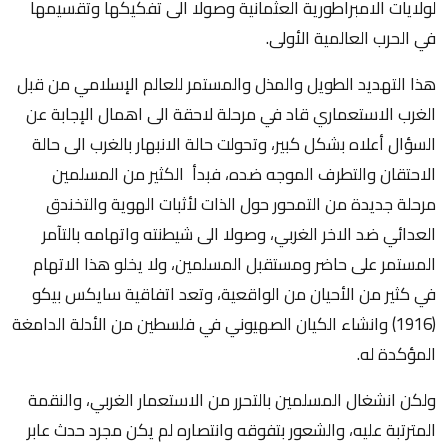
لولايات الامبراطورية العثمانية وصولا الى تفكيكها وتقسيمها
في الحرب العالمية الأولى.
هذا التهديد الطويل والمذل والمستمر للعالم الإسلامي من قبل
الغرب الاستعماري قاد في مرحلة لاحقة الى اهمال الإجابة عن
السؤال أعلاه بشكل كبير، وتحولت حالة الانبهار بالغرب الى حالة
الاحتقان والتطرف الموجه ضده، فبدأ الكثير من المسلمين
مرحلة جديدة من التمحور حول الذات لأثبات الهوية والتخندق
العدائي ضد الاخر الغربي، وصولا الى شيطنته واتهامه بالتآمر
المستمر على حاضر ومستقبل المسلمين، ولا يخلو هذا الاتهام
في كثير من الأحيان من الواقعية، وتعد اتفاقية سايكس بيكو
(1916) وانشاء الكيان الصهيوني في فلسطين من الأدلة الدامغة
المؤكدة له.
ولكن انشغال المسلمين بالتحرر من الاستعمار الغربي، والنقمة
المترتبة عليه، والشعور بتفوقه وانتصاره لم يكن مجرد حدث عابر