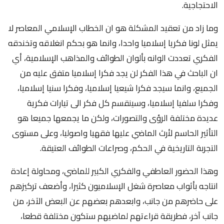
الاحتجاجية.
وما زاد من تعقيد المشكلة هو ان الخطاب الإسلامي المعاصر لا
يمثل لونا فكريا إسلاميا واحدا، وانما هو بحكم انغلاقه وتخندقه
الفكري تعددت الوانه بألوان الطوائف والمذاهب الإسلامية، أي
ان الباحث في هذا الفكر لن يجد فكرا إسلاميا متفق عليه من
الجميع، وانما سيجد فكرا شيعيا إسلاميا، وفكرا سنيا إسلاميا،
وفكرا سلفيا إسلاميا، وسينقسم كل فكر الى تيارات فكرية
عديدة مختلفة الرؤى والتصورات، ولكن ما يجمعها جميعا هو
التأثير الحاسم لأرث الماضي عليها فقهيا واصوليا، وعلى مستوى
التجربة التاريخية في الحكم، وصراعات الطوائف العتيقة.
وهذا الحضور العاطفي والفكري الكبير للماضي، ومحاولة إعادة
انتاجه بأثواب معاصرة شغل الإسلاميون كثيرا، وأضعف تركيزهم
على حاضرهم من جانب، وابعدهم بعضهم عن البعض الآخر، من
جانب آخر، فطريقة قراءتهم لماضيهم ستكون مختلفة قطعا،