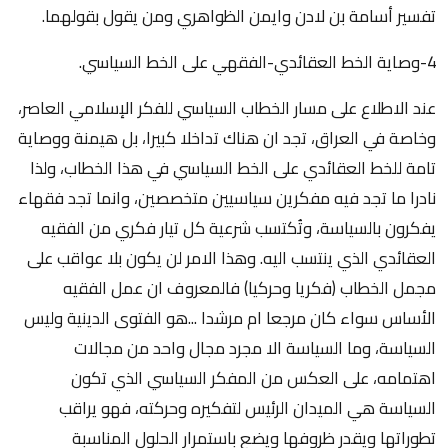
تفسير أسامة بن لادن وايمن الظواهري ومن يقول بقولهما.
4-وصاية الخط العقائدي-الفقهي على الخط السياسي.
عند الاطلاع على مسار الخطاب السياسي للفكر الإسلامي العاصر،
وخاصة في العراق، تجد ان هناك تداخلا كبيرا، بل هيمنة ووصاية
تامة للخط العقائدي على الخط السياسي في هذا الخطاب، ولذا
نادرا ما تجد فيه مفكرين سياسيين متخصصين، وانما تجد فقهاء
يفكرون بالسياسة، وتُكتسب شرعية كل تيار فكري من الفقيه
العقائدي الذي ينتسب اليه. وهذا الامر لن يكون بلا عواقب على
مجمل الخطاب (فكريا وحركيا) فالمعروف ان عمل الفقيه
الأساس سواء كان مرجعا ام مرشدا ...هو الفتوى الدينية وليس
السياسة، وما السياسة الا مجرد مجال واحد من مجالات
اهتمامه، على العكس من المفكر السياسي الذي تكون
السياسة هي الميدان الرئيس لتفكيره وحركته، فهو يراقب
تطوراتها ويقدر ظروفها ويضع باستمرار الحلول المناسبة