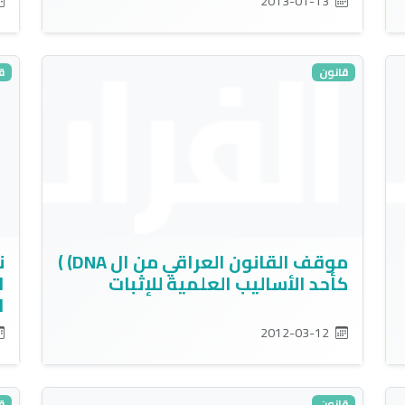
2013-01-13
قانون
ق
موقف القانون العراقي من ال DNA) )
ن
كأحد الأساليب العلمية للإثبات
ا
ا
2012-03-12
قانون
ق