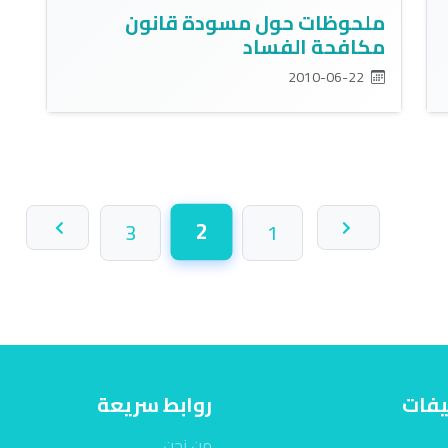
ملحوظات حول مسودة قانون
مكافحة الفساد
2010-06-22
2
3
1
(الصفحة الحالية)
يفات
روابط سريعة
من نحن