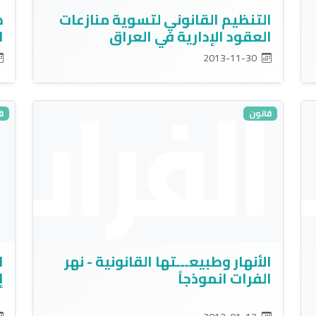
التنظيم القانوني لتسوية منازعات
ظ
العقود الإدارية في العراق
ا
2013-11-30
قانون
ق
الأنهار وطبيعـــتها القانونية - نهر
ا
الفرات انموذجاً
إ